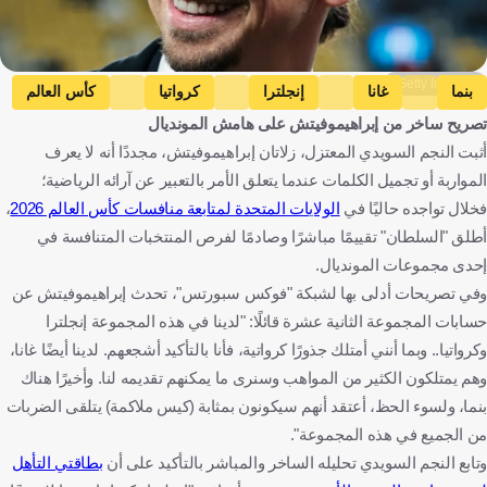
Getty Images
بنما
غانا
إنجلترا
كرواتيا
كأس العالم
تصريح ساخر من إبراهيموفيتش على هامش المونديال
زلاتان إبراهيموفيتش
بنما
غانا
إنجلترا
كرواتيا
السويد
أثبت النجم السويدي المعتزل، زلاتان إبراهيموفيتش، مجددًا أنه لا يعرف
كرة قدم
المواربة أو تجميل الكلمات عندما يتعلق الأمر بالتعبير عن آرائه الرياضية؛
فخلال تواجده حاليًا في
الولايات المتحدة لمتابعة منافسات كأس العالم 2026
،
أطلق "السلطان" تقييمًا مباشرًا وصادمًا لفرص المنتخبات المتنافسة في
إحدى مجموعات المونديال.
وفي تصريحات أدلى بها لشبكة "فوكس سبورتس"، تحدث إبراهيموفيتش عن
حسابات المجموعة الثانية عشرة قائلًا: "لدينا في هذه المجموعة إنجلترا
وكرواتيا.. وبما أنني أمتلك جذورًا كرواتية، فأنا بالتأكيد أشجعهم. لدينا أيضًا غانا،
وهم يمتلكون الكثير من المواهب وسنرى ما يمكنهم تقديمه لنا. وأخيرًا هناك
بنما، ولسوء الحظ، أعتقد أنهم سيكونون بمثابة (كيس ملاكمة) يتلقى الضربات
من الجميع في هذه المجموعة".
وتابع النجم السويدي تحليله الساخر والمباشر بالتأكيد على أن
بطاقتي التأهل