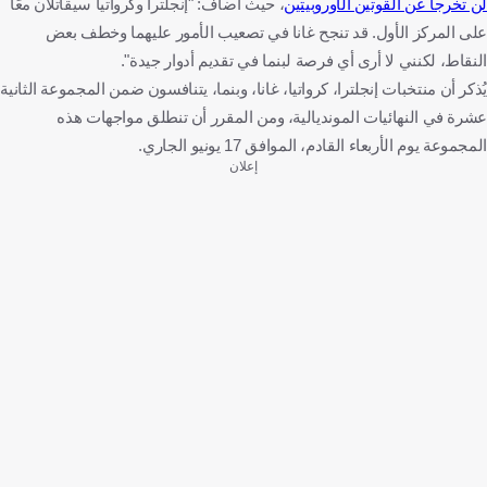
لن تخرجا عن القوتين الأوروبيتين
، حيث أضاف: "إنجلترا وكرواتيا سيقاتلان معًا
على المركز الأول. قد تنجح غانا في تصعيب الأمور عليهما وخطف بعض
النقاط، لكنني لا أرى أي فرصة لبنما في تقديم أدوار جيدة".
يُذكر أن منتخبات إنجلترا، كرواتيا، غانا، وبنما، يتنافسون ضمن المجموعة الثانية
عشرة في النهائيات المونديالية، ومن المقرر أن تنطلق مواجهات هذه
المجموعة يوم الأربعاء القادم، الموافق 17 يونيو الجاري.
إعلان