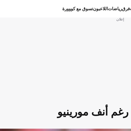
فرق
رياضات
اللاعبون
تسوق مع كووورة
إعلان
رغم أنف مورينيو