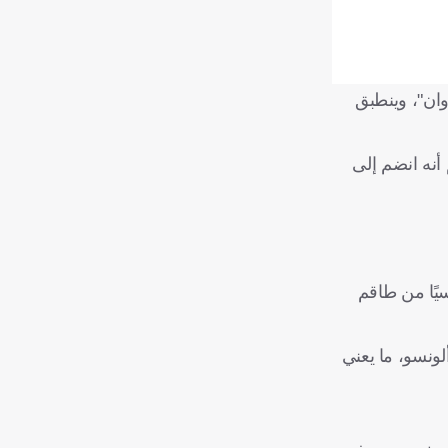
وان"، وينطبق
أنه انضم إلى
سيًا من طاقم
لونسو، ما يعني