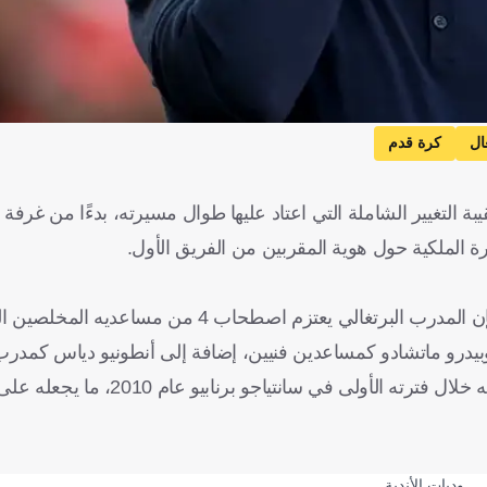
ال
كرة قدم
 التغيير الشاملة التي اعتاد عليها طوال مسيرته، بدءًا من غرفة 
رة الملكية حول هوية المقربين من الفريق الأول.
ووفقاً لمصادر مقربة من الملف، قالت لموقع "ديفنسا سنترال"، فإن المدرب البرتغالي يعت
وبيدرو ماتشادو كمساعدين فنيين، إضافة إلى أنطونيو دياس كمدرب ل
ويُعد فورموزينيو الأقرب إلى قلب مورينيو، حيث سبق أن عمل معه خلال فترته الأو
وديات الأندية