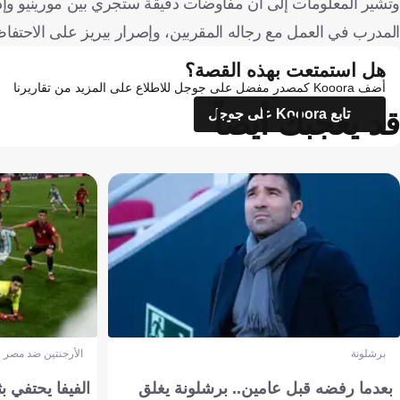
وتشير المعلومات إلى أن مفاوضات دقيقة ستجري بين مورينيو وإدار
المدرب في العمل مع رجاله المقربين، وإصرار بيريز على الاحتفاظ 
هل استمتعت بهذه القصة؟
أضف Kooora كمصدر مفضل على جوجل للاطلاع على المزيد من تقاريرنا
قد يعجبك أيضاً
تابع Kooora على جوجل
برشلونة
الأرجنتين ضد مصر
بعدما رفضه قبل عامين.. برشلونة يغلق
الفيفا يحتفي بث