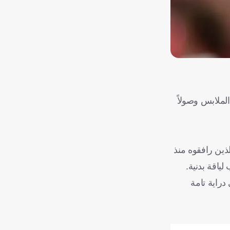
الملابس وصولاً
زم اصطحاب 4 من مساعديه المخلصين الذين رافقوه منذ
ياقة بدنية.
لى في سانتياجو برنابيو عام 2010، ما يجعله على دراية تامة