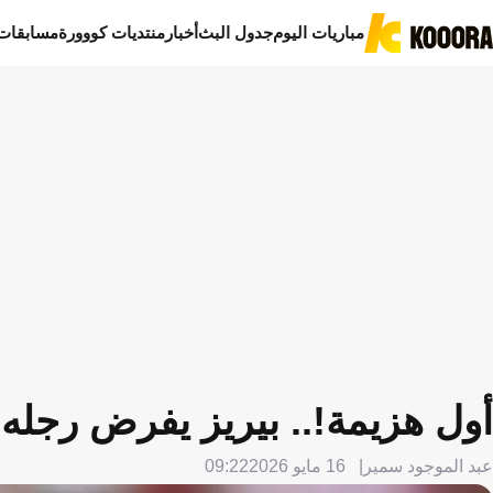
مباريات اليوم
جدول البث
أخبار
منتديات كووورة
مسابقات
أول هزيمة!.. بيريز يفرض رجله 
عبد الموجود سمير
16 مايو 2026
09:22