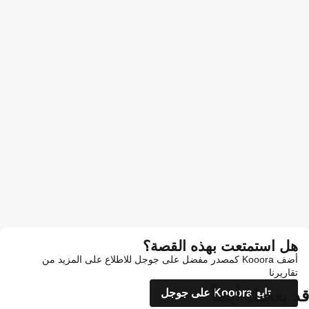
هل استمتعت بهذه القصة؟
أضف Kooora كمصدر مفضل على جوجل للاطلاع على المزيد من
تقاريرنا
قد يعجبك أيضاً
تابع Kooora على جوجل