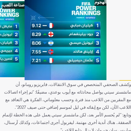
الهجوم
صناعة اللعب
وكشف الصحفي المتخصص في سوق الانتقالات، فابريزيو رومانو، أن
مانشستر سيتي يواصل محادثاته مع أيوب بوعدي، مضيفًا: "تم إجراء اتصالات
مع المقربين من اللاعب منذ فترة. وحسب معلوماتي، الفكرة هي التعاقد مع
اللاعب الآن، لكن مع إبقائه في ليل لموسم إضافي حتى صيف 2027".
وتابع: "لم يُحسم الأمر بعد، لكن مانشستر سيتي يعمل على هذه الخطة لإتمام
الصفقة.. هناك أندية أخرى مهتمة. ليفربول أجرى اجتماعات، وكذلك آرسنال،
وباريس سان جيرمان لا يزال يتابع اللاعب".