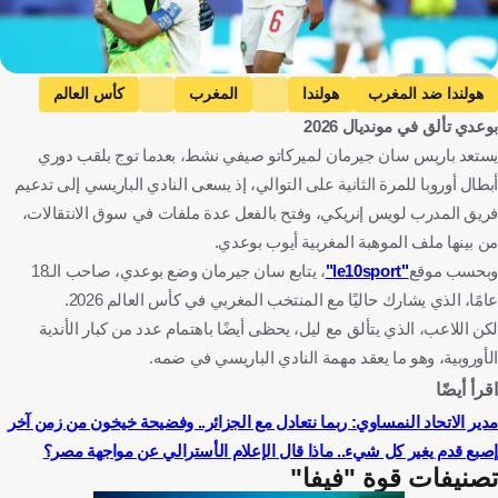
Getty Images
هولندا ضد المغرب
هولندا
المغرب
كأس العالم
بوعدي تألق في مونديال 2026
باريس سان جيرمان
مانشستر سيتي
الإنتقالات
يستعد باريس سان جيرمان لميركاتو صيفي نشط، بعدما توج بلقب دوري
أيوب بوعدي
ليفربول
آرسنال
هولندا
المغرب
أبطال أوروبا للمرة الثانية على التوالي، إذ يسعى النادي الباريسي إلى تدعيم
المكسيك
فرنسا
إنجلترا
كرة قدم
فريق المدرب لويس إنريكي، وفتح بالفعل عدة ملفات في سوق الانتقالات،
من بينها ملف الموهبة المغربية أيوب بوعدي.
وبحسب موقع
"le10sport"
، يتابع سان جيرمان وضع بوعدي، صاحب الـ18
عامًا، الذي يشارك حاليًا مع المنتخب المغربي في كأس العالم 2026.
لكن اللاعب، الذي يتألق مع ليل، يحظى أيضًا باهتمام عدد من كبار الأندية
الأوروبية، وهو ما يعقد مهمة النادي الباريسي في ضمه.
اقرأ أيضًا
مدير الاتحاد النمساوي: ربما نتعادل مع الجزائر.. وفضيحة خيخون من زمن آخر
إصبع قدم يغير كل شيء.. ماذا قال الإعلام الأسترالي عن مواجهة مصر؟
تصنيفات قوة "فيفا"