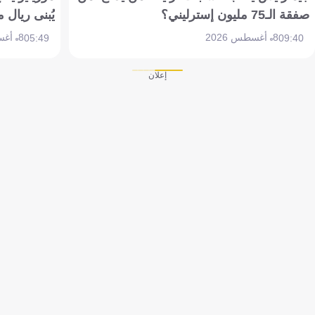
صفقة الـ75 مليون إسترليني؟
يُبنى ريال 
8 أغسطس 2026
8 أغسطس 2026
05:49
09:40
إعلان