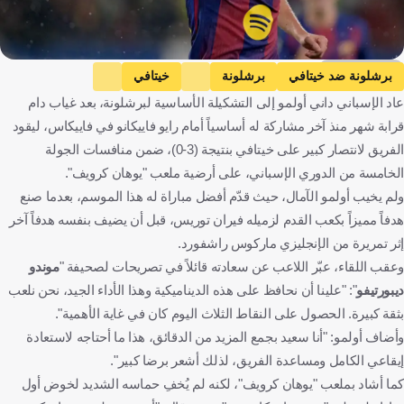
Getty Images
برشلونة ضد خيتافي
برشلونة
خيتافي
عاد الإسباني داني أولمو إلى التشكيلة الأساسية لبرشلونة، بعد غياب دام
الدوري الإسباني
داني أولمو
إسبانيا
كرة قدم
قرابة شهر منذ آخر مشاركة له أساسياً أمام رايو فاييكانو في فاييكاس، ليقود
الفريق لانتصار كبير على خيتافي بنتيجة (3-0)، ضمن منافسات الجولة
الخامسة من الدوري الإسباني، على أرضية ملعب "يوهان كرويف".
ولم يخيب أولمو الآمال، حيث قدّم أفضل مباراة له هذا الموسم، بعدما صنع
هدفاً مميزاً بكعب القدم لزميله فيران توريس، قبل أن يضيف بنفسه هدفاً آخر
إثر تمريرة من الإنجليزي ماركوس راشفورد.
وعقب اللقاء، عبّر اللاعب عن سعادته قائلاً في تصريحات لصحيفة "
موندو
ديبورتيفو
": "علينا أن نحافظ على هذه الديناميكية وهذا الأداء الجيد، نحن نلعب
بثقة كبيرة. الحصول على النقاط الثلاث اليوم كان في غاية الأهمية".
وأضاف أولمو: "أنا سعيد بجمع المزيد من الدقائق، هذا ما أحتاجه لاستعادة
إيقاعي الكامل ومساعدة الفريق، لذلك أشعر برضا كبير".
كما أشاد بملعب "يوهان كرويف"، لكنه لم يُخفِ حماسه الشديد لخوض أول