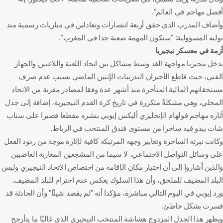
أفضل مهاجم في العالم".
وأضاف المدرب الذي حقق أربعة انتصارات وتعادلين في مباريات رسمية منذ
توليه المسؤولية: "ستكون المهمة صعبة جدا في المغرب".
أزمة في معسكر نيجيريا
تدخل نيجيريا مواجهة الغد وسط مشاكل بين اتحاد اللعبة واللاعبين والجهاز
الفني، حيث قاطع الأخيران التدريبات الإثنين الماضي بسبب عدم صرف
مستحقاتهم المالية المتأخرة منذ أشهر عدة وفقا لمصادر مقربة من الاتحاد
المحلي، وهي مشكلةٌ متكررة في تاريخ كرة القدم النيجيرية، إضافة إلى جدل
أثاره مهاجم فولهام الإنجليزي أليكس إيوبي بنشره مقطعا قصيرا على سناب
شات يبدو فيه ساخرا من مستوى فندق المنتخب في الرباط.
وكانت نبرته الساخرة وتعابير وجهه المرتبكة كافية لإثارة موجة من ردود الفعل
على وسائل التواصل الاجتماعي، لا سيما من المشجعين المغاربة الغاضبين
والذين أشاروا إلى أن اختيار مكان الإقامة من اختصاص الاتحاد النيجيري وليس
البلد المضيف للملحق، وأن هذا السلوك يعكس عدم احترام للبلد المضيف.
ورد إيوبي في اليوم التالي مباشرة، مؤكدا أنه "لم يقصد شيئًا" وأن الحادثة قد
فسرت بشكل خاطئ.
ويظهر هذا الجدل المزدوج هشاشة المنتخب النيجيري الذي غالبًا ما يتأرجح