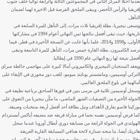
بعدما احتلا المركز الثاني في المجموعتين الثالثة والرابعة تواليا خلف جنوب
إفريقيا والرأس الأخضر، ويبقى الملحق الفرصة قبل الاخيرة لهما لضمان
التأهل.
وتسعى نيجيريا، بطلة إفريقيا ثلاث مرات، إلى التأهل للمرة السابعة في
تاريخها، حيث تبقى أفضل نتائجها ثمن النهائي أعوام 1994 في مشاركتها
الأولى، و1998 و2014، علما بأنها غابت عن النسخة الأخيرة في قطر، فيما
ترصد الكاميرون، بطلة القارة خمس مرات، التأهل للمرة التاسعة وتبقى
أفضل نتيجة لها ربع النهائي عام 1990 في إيطاليا.
ويعقد المنتخبان النيجيري والكاميروني آمالا كبيرة على مهاجمي جالطة سراي
التركي أوسيمين، ومانشستر يونايتد مبومو، للعب دور محوري في الإبقاء على
آمالهما في بلوغ الملحق العالمي.
وسجل أوسيمين ثلاثية في مرمى بنين في فوزها الساحق برباعية نظيفة في
الجولة الأخيرة من التصفيات الشهر الماضي، ما مكّن نيجيريا من التفوق على
بوركينا فاسو بفارق الأهداف ونيل بطاقة أحد أفضل أربعة منتخبات وصيفة.
كما فرض أوسيمين نفسه نجما في مباراة فريقه ضد مضيفه أياكس أمستردام
الهولندي في الجولة الرابعة من مسابقة دوري أبطال أوروبا عندما سجل
هاتريك أيضا، ما منحه صدارة لائحة هدافي المسابقة القارية العريقة.
وقال مدربه إريك تشيلي، في تصريحات صحفية سابقة: "أحب فيكتور. إنه