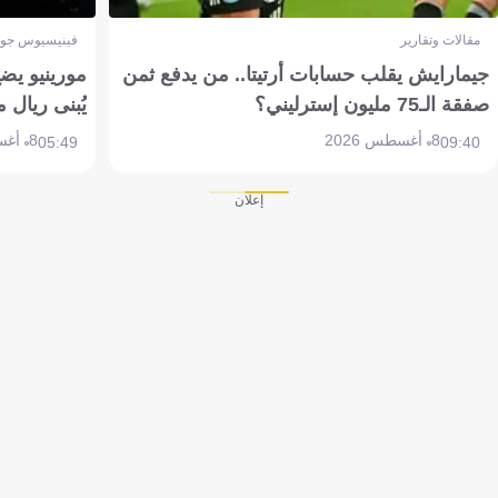
مقالات وتقارير
فينيسيوس جون
جيمارايش يقلب حسابات أرتيتا.. من يدفع ثمن
مورينيو يض
صفقة الـ75 مليون إسترليني؟
يُبنى ريال 
8 أغسطس 2026
8 أغسطس 2026
05:49
09:40
إعلان