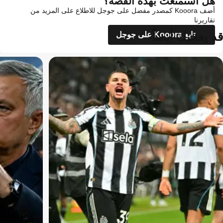
هل استمتعت بهذه القصة؟
أضف Kooora كمصدر مفضل على جوجل للاطلاع على المزيد من
تقاريرنا
قد يعجبك أيضاً
تابع Kooora على جوجل