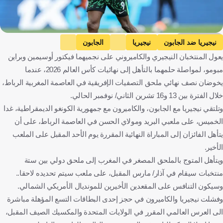
Getty Images
نيجيريا ضد الجابون
نيجيريا
الجابون
يعول المنتخبان النيجيري والكاميروني على نجميهما فيكتور أوسيمين وبراين
التصفيات المؤهلة لكأس العالم - إفريقيا
مبومو، لمواصلة حلمهما بالتأهل إلى نهائيات كأس العالم 2026، عندما
الكاميرون ضد الكونغو الديمقراطية
الكاميرون
يخوضان نصف نهائي ملحق التصفيات الإفريقية في العاصمة المغربية الرباط،
الكونغو الديمقراطية
بريان مبيومو
كرة قدم
خلال الفترة بين 13 و16 تشرين الثاني/ نوفمبر الحالي.
وتلتقي نيجيريا مع الجابون، والكاميرون مع جمهورية الكونغو الديمقراطية، غدا
الخميس، على ملعبي البريد ومولاي الحسن في العاصمة الرباط، على أن
يتأهل الفائزان إلى المباراة النهائية المقررة يوم الأحد المقبل على الملعب
الأخير.
ويتأهل المتوج بالملحق المصغر في المغرب إلى ملحق دولي بين ستة
منتخبات سيقام في آذار/ مارس المقبل، على ملعب سيتم تحديده لاحقا..
وسيكون التنافس على المقعدين الأخيرين للمونديال الأمريكي الشمالي.
وفشلت نيجيريا والكاميرون في حجز إحدى البطاقات التسع المؤهلة مباشرة
الى العرس العالمي المقرر في الولايات المتحدة والمكسيك الصيف المقبل،