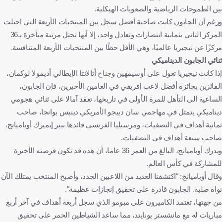
بين الطموحات الرياضية والصعوبات الهيكلية.
ورغم أن الجابون كانت صاحبة أفضل سجل بين المنتخبات الأربعة التي احتلت
المركز الثاني بثمانية انتصارات وتعادل واحد، إلا أنها تحتل مرتبة متأخرة بـ36
مركزًا عن نيجيريا عالميًا، وهي الأقل حظًا بين المنتخبات الأربعة المتنافسة.
ثنائي الجابون الديناميكي
إذا كانت نيجيريا تعول على أوسيمهين وجناح أتالانتا الإيطالي أديمولا لوكمان،
الفائزين بجائزة أفضل لاعب إفريقي في العامين الأخيرين، فإن الجابون،
الساعية الى التأهل للمرة الأولى في تاريخها، تعقد آمالا على ثنائي هجومي
ديناميكي يتمثل في مهاجمي سان دييجو الأمريكي دينيس بوانجا، صاحب
ثمانية أهداف في التصفيات، ومرسيليا الفرنسي قائدها بيير إيميرك أوباميانج،
صاحب سبعة أهداف في التصفيات.
ويدرك أوباميانج، البالغ من العمر 36 عاما، أن هذه قد تكون فرصته الأخيرة
للمشاركة في كأس العالم.
وقال أوباميانج: "اكتشفنا العديد من اللاعبين الجدد، وأصبح المنتخب يمتلك الآن
نواة صلبة. الجابون قادرة على تحقيق إنجازات عظيمة".
من جهتها، تعتمد الكاميرون على مبومو الذي سجل أربعة أهداف في آخر أربع
مباريات له مع مانشستر يونايتد، مما ساعد الشياطين الحمر على تحقيق