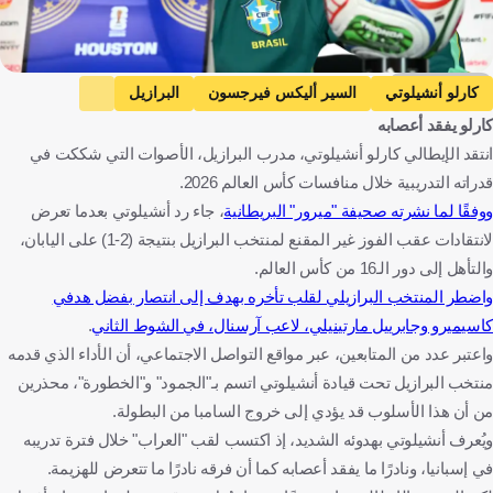
Getty Images
كارلو أنشيلوتي
السير أليكس فيرجسون
البرازيل
كارلو يفقد أعصابه
النرويج
كأس العالم
إيطاليا
اسكتلندا
البرازيل
انتقد الإيطالي كارلو أنشيلوتي، مدرب البرازيل، الأصوات التي شككت في
النرويج
كرة قدم
قدراته التدريبية خلال منافسات كأس العالم 2026.
ووفقًا لما نشرته صحيفة "ميرور" البريطانية
، جاء رد أنشيلوتي بعدما تعرض
لانتقادات عقب الفوز غير المقنع لمنتخب البرازيل بنتيجة (2-1) على اليابان،
والتأهل إلى دور الـ16 من كأس العالم.
واضطر المنتخب البرازيلي لقلب تأخره بهدف إلى انتصار بفضل هدفي
كاسيميرو وجابرييل مارتينيلي، لاعب آرسنال، في الشوط الثاني
.
واعتبر عدد من المتابعين، عبر مواقع التواصل الاجتماعي، أن الأداء الذي قدمه
منتخب البرازيل تحت قيادة أنشيلوتي اتسم بـ"الجمود" و"الخطورة"، محذرين
من أن هذا الأسلوب قد يؤدي إلى خروج السامبا من البطولة.
ويُعرف أنشيلوتي بهدوئه الشديد، إذ اكتسب لقب "العراب" خلال فترة تدريبه
في إسبانيا، ونادرًا ما يفقد أعصابه كما أن فرقه نادرًا ما تتعرض للهزيمة.