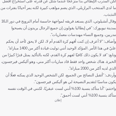
لكن المدرب الإيطالي بدا منزعجًا عندما سُئل عن قدرته على استخراج أفضل
ما لدى المنتخب البرازيلي، الذي يضم مواهب كبيرة لكنه يمر أحيانًا بفترات من
التذبذب.
وقال أنشيلوتي، الذي يستعد فريقه لمواجهة حاسمة أمام النرويج في دور الـ16
بمدينة نيويورك: "في إيطاليا يقولون إن جميع الرجال يريدون أن يصبحوا
مدربين، وجميع النساء مهندسات معماريات".
وأضاف: "لا أعرف إن كنت أفهم كرة القدم أم لا، لكن لا يحق لأحد أن يحكم
عليّ في هذا الأمر. المؤكد الوحيد أنني توليت قيادة أكثر من 1400 مباراة".
وتابع: "قد لا يكون ذلك كافيًا لفهم كرة القدم، لكنه بالتأكيد يمثل قدرًا كبيرًا من
الخبرة. هناك شخص واحد فقط قاد مباريات أكثر مني، وهو أليكس فيرجسون،
الذي لديه أكثر من 2000 مباراة".
وأردف: "أتقبل النصائح من الجميع، لكن الشخص الوحيد الذي يمكنه فعلًا أن
يكون مناسبًا لتقديم النصيحة لي هو أليكس فيرجسون".
واختتم: "أنا متأكد بنسبة 100% أنني لست عبقريًا، لكنني في الوقت نفسه
متأكد بنسبة 100% أنني لست أحمق".
إعلان