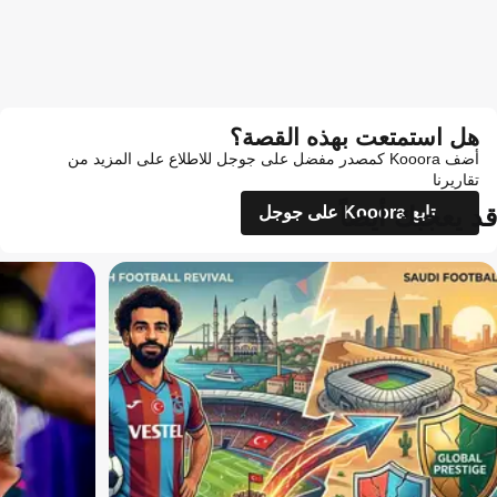
هل استمتعت بهذه القصة؟
أضف Kooora كمصدر مفضل على جوجل للاطلاع على المزيد من
تقاريرنا
قد يعجبك أيضاً
تابع Kooora على جوجل