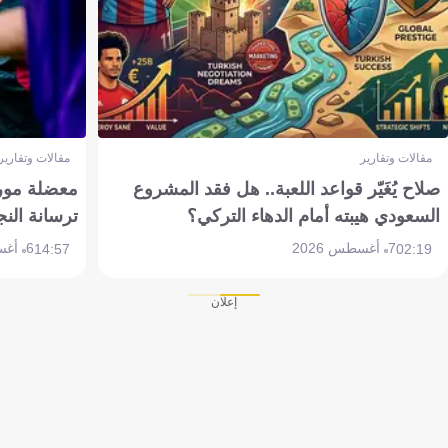
مقالات وتقارير
مقالات وتقارير
صلاح يُغَيّر قواعد اللعبة.. هل فقد المشروع
معضلة مورين
السعودي هيبته أمام الدهاء التركي؟
ترسانة النج
7 أغسطس 2026
6 أغسطس 2026
14:57
02:19
إعلان