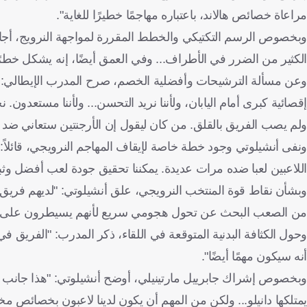
مراعاة خصائص هالاند، باعتباره مهاجمًا خطيرًا للغاية".
وبخصوص الرسم التكتيكي والخطط المقررة لمواجهة النرويج، أجاب
الكثير من الضرر في الأطراف... وفي العمق أيضًا، إنه يشكل خطرًا 
وعن مسألة الترشيحات وأفضلية الخصم، صرح المدرب الإيطالي: "ا
إقصائية كبرى أمام اليابان، ولأننا نريد التحسن... ولأننا مستعدو
ولم يصب الفريق بالقلق. من كان ليقول إن الأرجنتين ستعاني ضد 
ونفى أنشيلوتي وجود خطة خاصة لإيقاف المهاجم النرويجي، قائلاً: 
اللاعبين لعبا ضده مرات عديدة. يمكننا تحقيق جودة لعب أفضل وثب
وبشأن نقاط قوة المنتخب النرويجي، علق أنشيلوتي: "لديهم فريق ي
من الصعب البحث عن تحول هجومي سريع لأنهم يسيطرون على 
وحول الكثافة البدنية المتوقعة في اللقاء، ذكر المدرب: "الفريق في
أنه سيكون مهمًا أيضًا".
وبخصوص إشراك جابرييل مارتينيلي، أوضح أنشيلوتي: "هذا جانب يجب
يمتلكها دانيلو... ولكن من المهم أن يكون لدينا لاعبون بخصائص مخت