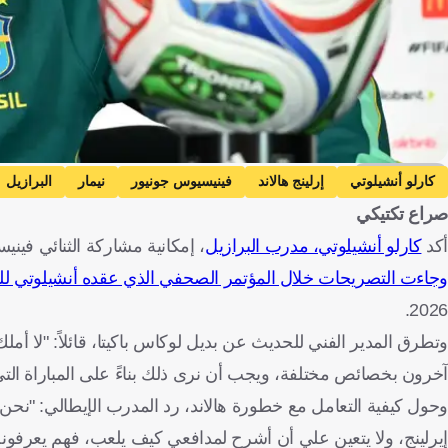
Getty Images
كارلو أنشيلوتي
إرلينج هالاند
فينيسيوس جونيور
نيمار
البرازيل
صراع تكتيكي
النرويج
البرازيل
الأرجنتين
الرأس الأخضر
كرة قدم
أكد
كارلو أنشيلوتي، مدرب البرازيل
، إمكانية مشاركة الثنائي فيني
وجاءت التصريحات خلال المؤتمر الصحفي الذي عقده أنشيلوتي للح
2026.
وتطرق المدير الفني للحديث عن بديل لوكاس باكيتا، قائلاً: "لا أمل
آخرون بخصائص مختلفة، ويجب أن نرى ذلك بناءً على المباراة التي ن
وحول كيفية التعامل مع خطورة هالاند، رد المدرب الإيطالي: "نحن 
إيرلينج، ولا يتعين علي أن أشرح لمدافعي كيف يلعب، فهم يعرفونه