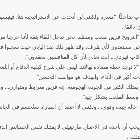
 ضاحكًا: "معذرة ولكنني لن أتحدث عن الاستراتيجية هنا. فيني
دائمًا".
لنرويج فريق صعب ومنظم. نحن ندخل اللقاء بثقة لأننا خرجنا من
ن. نحن مستعدون لأي ظرف، وقد ظهر ذلك ضد اليابان حيث سجلوا في ش
كاب فيردي... أنت تعاني لأن كل المنافسين معقدون".
"لا توجد خطة مضادة لهالاند. ليس علي شرح كيفية الدفاع أو اللع
ات أكبر في الأداء، والهدف هو مواصلة التحسن".
متلك الكثير من الجودة الهجومية. إنه فريق مترابط ومتوازن... و
وسط الملعب بشكل جيد".
 حالة جيدة وقوي... ولكنني لا أعتقد أن المباراة ستُحسم في الجان
 أن نأخذه في الاعتبار. مارتينيلي لا يمتلك نفس الخصائص الدفا
لفة".