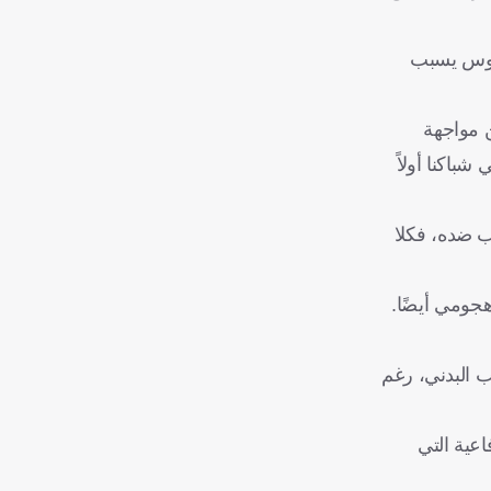
سيوس يسبب
 مواجهة
باكنا أولاً
ب ضده، فكلا
هجومي أيضًا.
ب البدني، رغم
عية التي