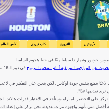
الأرجنتين
النرويج
كاب فيردي
كأس العالم
سيوس جونيور ونيمار دا سيلفا معًا في خط هجوم السامبا.
ديث عن المواجهة المرتقبة أمام منتخب النرويج
في د
ك لاعبًا يتمتع بنفس جودة لوكاس، لكن يتعين علي التفكير في لاعب آ
ريد تقديمها غدًا".
نركز على التحضير للمباراة وسنأخذ في الاعتبار قدرات هالاند. ال
 أفضل مني لأنهم واجهوه مرات عديدة. نحن نركز على إعداد المبار