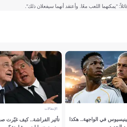
اً: "يمكنهما اللعب معًا. وأعتقد أنهما سيفعلان ذلك".
الإنتقالات
ينيسيوس في الواجهة.. هكذا
تأثير الفراشة.. كيف غيّرت ص
د الجديد