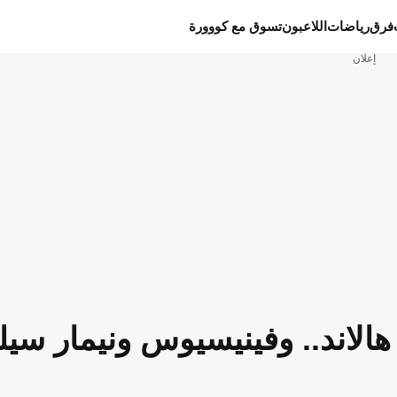
فرق
رياضات
اللاعبون
تسوق مع كووورة
إعلان
هالاند.. وفينيسيوس ونيمار سيل