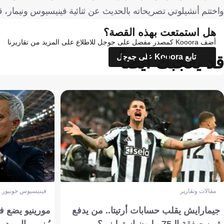
واختتم أنشيلوتي تصريحاته بالحديث عن ثنائية فينيسيوس ونيمار، قائل
هل استمتعت بهذه القصة؟
أضف Kooora كمصدر مفضل على جوجل للاطلاع على المزيد من تقاريرنا
قد يعجبك أيضاً
تابع Kooora على جوجل
مقالات وتقارير
فينيسيوس جونيور
جيمارايش يقلب حسابات أرتيتا.. من يدفع
مورينيو يضع ف
ثمن صفقة الـ75 مليون إسترليني؟
يُبنى ريال مدري