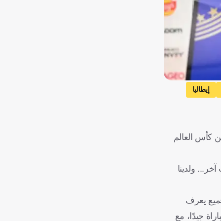
إيطاليا
ور الـ16 من كأس العالم
خر... ولدينا
جميع يعرف
اة جيدًا، مع