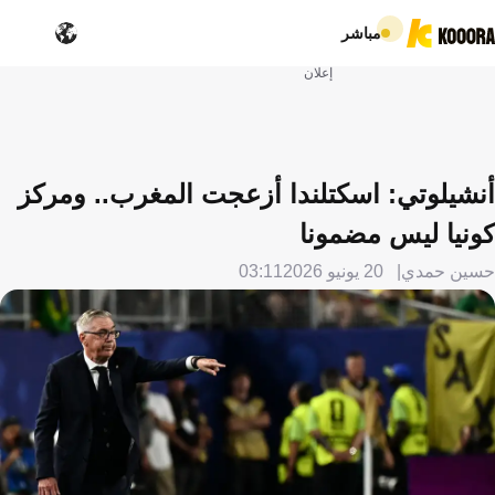
مباشر
إعلان
أنشيلوتي: اسكتلندا أزعجت المغرب.. ومركز
كونيا ليس مضمونا
حسين حمدي
20 يونيو 2026
03:11