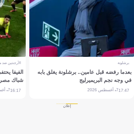
برشلونة
الأرجنتين ضد 
بعدما رفضه قبل عامين.. برشلونة يغلق بابه
الفيفا يحتفي
في وجه نجم البريميرليج
شباك مصر
7 أغسطس 2026
7 أغسطس 2026
16:17
17:47
إعلان