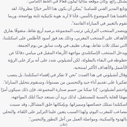
بشكل رائع، وكان موقعه مثاليًا ليكون فعالاً في الخط الأمامي".
وتابع المدير الفني للسامبا: "يمكن أن يكون هذا الأمر خيارًا مطروحًا، لقد
ناقشنا هذا الموضوع بالأمس، فأنا لا أريد هوية تكتيكية ثابتة وواضحة، وربما
نقوم بالتغيير في المباراة القادمة".
ويتصدر المنتخب البرازيلي ترتيب المجموعة برصيد أربع نقاط، متفوقًا بفارق
الأهداف على المنتخب المغربي، وذلك بعد فوز أسود الأطلس على اسكتلندا،
التي تملك ثلاث نقاط، بهدف نظيف في وقت سابق من يوم الجمعة.
ويدخل المنتخب الإسكتلندي مواجهة الأربعاء المقبل في ميامي دفاعًا عن
حظوظه في البقاء بالبطولة، لكن أنشيلوتي شدد على أنه يركز على الرؤية
الأشمل والأهداف الأكبر لمنتخبه.
وقال أنشيلوتي في هذا الصدد: "نحن لا نفكر في إقصاء اسكتلندا، بل ينصب
تفكيرنا على تقديم أداء جيد والتحسين من مستوانا، وسنقوم بتحليل المباراة".
واختتم أنشيلوتي: "إذا تمكنا من حسم صدارة المجموعة، فإن ذلك سيكون أمرًا
مهمًا للغاية بالنسبة للمستقبل، لذلك نريد أن نستعد جيدًا لتلك المواجهة،
اسكتلندا تمتلك خصائصها ومميزاتها، وبإمكانها خلق المشاكل، وقد سببت
مصاعب للمغرب اليوم، ولهذا السبب يتعين علينا التركيز على اللقاء، والتحلي
بالهدوء والسكينة، ومواصلة العمل من أجل التطور والتحسن".
إعلان