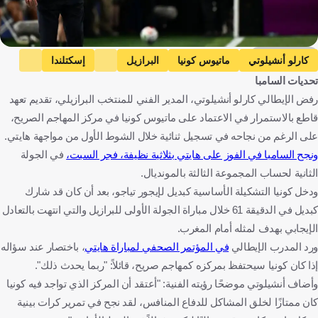
Getty Images
كارلو أنشيلوتي
ماتيوس كونيا
البرازيل
إسكتلندا
تحديات السامبا
المغرب
هايتي
كأس العالم
إيطاليا
البرازيل
رفض الإيطالي كارلو أنشيلوتي، المدير الفني للمنتخب البرازيلي، تقديم تعهد
اسكتلندا
المغرب
هايتي
كرة قدم
قاطع بالاستمرار في الاعتماد على ماتيوس كونيا في مركز المهاجم الصريح،
على الرغم من نجاحه في تسجيل ثنائية خلال الشوط الأول من مواجهة هايتي.
ونجح السامبا في الفوز على هايتي بثلاثية نظيفة، فجر السبت،
في الجولة
الثانية لحساب المجموعة الثالثة بالمونديال.
ودخل كونيا التشكيلة الأساسية كبديل لإيجور تياجو، بعد أن كان قد شارك
كبديل في الدقيقة 61 خلال مباراة الجولة الأولى للبرازيل والتي انتهت بالتعادل
الإيجابي بهدف لمثله أمام المغرب.
ورد المدرب الإيطالي
في المؤتمر الصحفي لمباراة هايتي
، باختصار عند سؤاله
إذا كان كونيا سيحتفظ بمركزه كمهاجم صريح، قائلاً: "ربما يحدث ذلك".
وأضاف أنشيلوتي موضحًا رؤيته الفنية: "أعتقد أن المركز الذي تواجد فيه كونيا
كان ممتازًا لخلق المشاكل للدفاع المنافس، لقد نجح في تمرير كرات بينية