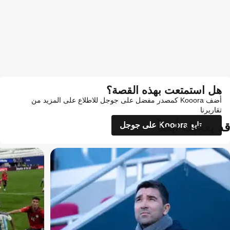
هل استمتعت بهذه القصة؟
أضف Kooora كمصدر مفضل على جوجل للاطلاع على المزيد من
تقاريرنا
قد يعجبك أيضاً
تابع Kooora على جوجل