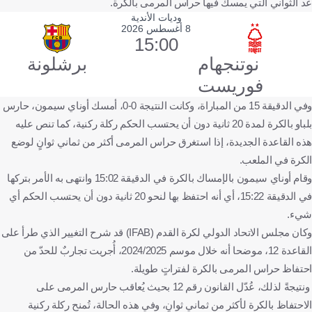
عد الثواني التي يمسك فيها حراس المرمى بالكرة.
وديات الأندية
8 أغسطس 2026
15:00
نوتنجهام
برشلونة
فوريست
وفي الدقيقة 15 من المباراة، وكانت النتيجة 0-0، أمسك أوناي سيمون، حارس
بلباو بالكرة لمدة 20 ثانية دون أن يحتسب الحكم ركلة ركنية، كما تنص عليه
هذه القاعدة الجديدة، إذا استغرق حراس المرمى أكثر من ثماني ثوانٍ لوضع
الكرة في الملعب.
وقام أوناي سيمون بالإمساك بالكرة في الدقيقة 15:02 وانتهى به الأمر بتركها
في الدقيقة 15:22، أي أنه احتفظ بها لنحو 20 ثانية دون أن يحتسب الحكم أي
شيء.
وكان مجلس الاتحاد الدولي لكرة القدم (IFAB) قد شرح التغيير الذي طرأ على
القاعدة 12، موضحا أنه خلال موسم 2024/2025، أُجريت تجاربٌ للحدّ من
احتفاظ حراس المرمى بالكرة لفتراتٍ طويلة.
ونتيجةً لذلك، عُدّل القانون رقم 12 بحيث يُعاقب حارس المرمى على
الاحتفاظ بالكرة لأكثر من ثماني ثوانٍ، وفي هذه الحالة، تُمنح ركلة ركنية