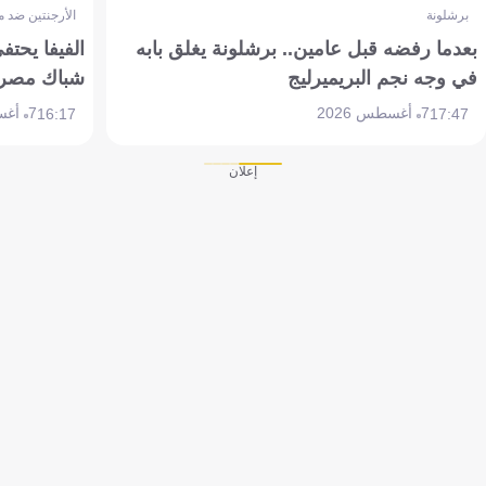
برشلونة
الأرجنتين ضد 
بعدما رفضه قبل عامين.. برشلونة يغلق بابه
الفيفا يحتفي
في وجه نجم البريميرليج
شباك مصر
7 أغسطس 2026
7 أغسطس 2026
16:17
17:47
إعلان