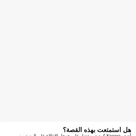
هل استمتعت بهذه القصة؟
أضف Kooora كمصدر مفضل على جوجل للاطلاع على المزيد من