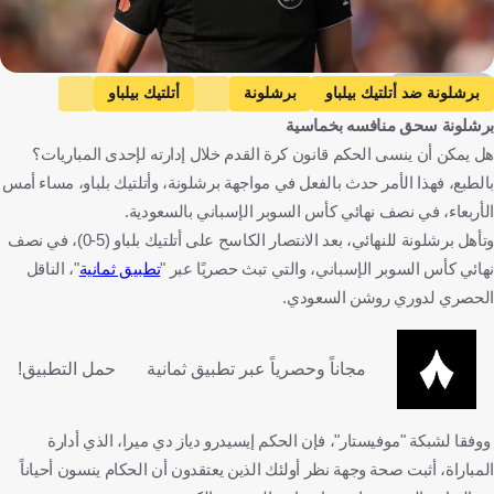
Getty Images
برشلونة ضد أتلتيك بيلباو
برشلونة
أتلتيك بيلباو
برشلونة سحق منافسه بخماسية
السوبر الإسباني
إسبانيا
المملكة العربية السعودية
كرة قدم
هل يمكن أن ينسى الحكم قانون كرة القدم خلال إدارته لإحدى المباريات؟
بالطبع، فهذا الأمر حدث بالفعل في مواجهة برشلونة، وأتلتيك بلباو، مساء أمس
الأربعاء، في نصف نهائي كأس السوبر الإسباني بالسعودية.
وتأهل برشلونة للنهائي، بعد الانتصار الكاسح على أتلتيك بلباو (5-0)، في نصف
نهائي كأس السوبر الإسباني، والتي تبث حصريًا عبر "
تطبيق ثمانية
"، الناقل
الحصري لدوري روشن السعودي.
مجاناً وحصرياً عبر تطبيق ثمانية
حمل التطبيق!
ووفقا لشبكة "موفيستار"، فإن الحكم إيسيدرو دياز دي ميرا، الذي أدارة
المباراة، أثبت صحة وجهة نظر أولئك الذين يعتقدون أن الحكام ينسون أحياناً