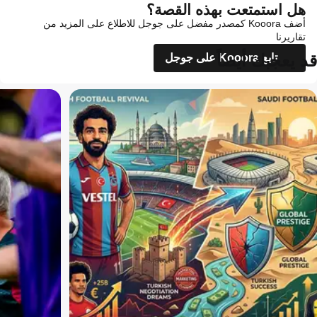
هل استمتعت بهذه القصة؟
أضف Kooora كمصدر مفضل على جوجل للاطلاع على المزيد من
تقاريرنا
قد يعجبك أيضاً
تابع Kooora على جوجل