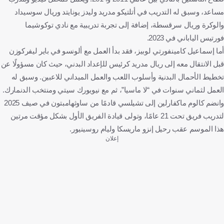
مساعد، وسبق له التدريب في أتلتيكو مدريد وليدز يونايتد وريال سوسيداد
والوكرة وريال سرقسطة، إضافة إلى تجربة تدريبية مع نادي توكوشيما
فورتيس الياباني في 2023.
أما إسماعيل كامينفورتي لوبيز، فقد بدأ العمل مع ألونسو في باير ليفركوزن
قبل الانتقال معه إلى ريال مدريد كرئيس للإعداد البدني، حيث كان مسؤولًا عن
تخطيط الأحمال البدنية وأسلوب اللعب والعمل الميداني للاعبين. وسبق له
العمل لثماني سنوات في “لا ماسيا”، ثم مع نيويورك سيتي ومنتخب الدنمارك.
وانضم كالوم ماكفارلين إلى تشيلسي قادمًا من ساوثهامبتون في صيف 2025
لتدريب فريق تحت 21 عامًا، وتولى قيادة الفريق الأول بشكل مؤقت مرتين
هذا الموسم عقب رحيل إنزو ماريسكا وليام روسينيور.
إعلان