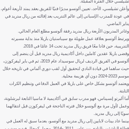
تشيلسي خلال الفترة المقبلة.
وأعلن تشيلسي، الأحد، تعيين ألونسو مديرًا فنيًا للفريق بعقد يمتد لأربعة أعوام،
في عودة للمدرب الإسباني إلى عالم التدريب بعد إقالته من ريال مدريد في
يناير الماضي.
وغادر المدربون الأربعة ريال مدريد رفقة ألونسو مطلع العام الحالي.
ويرتبط ألونسو بعلاقة عمل طويلة مع سيباستيان باريلا منذ بداية مسيرته
التدريبية، حين قادا معًا فريق ريال مدريد تحت 14 عامًا في 2018.
وقضى باريلا عقدين كاملين داخل أكاديمية ريال مدريد قبل أن ينضم إلى
ألونسو في الفريق الرديف لريال سوسيداد عام 2019، ثم في باير ليفركوزن،
حيث ساهما في قيادة النادي لتحقيق أول لقب دوري ألماني في تاريخه خلال
موسم 2023-2024 دون أي هزيمة محلية.
ويعتمد ألونسو بشكل خاص على باريلا في العمل الدفاعي وتنظيم الكرات
الثابتة.
أما ألبرتو إنسيناس، فهو مدرب سابق في أكاديمية لا ماسيا التابعة لبرشلونة،
وعمل لأول مرة مع ألونسو خلال فترته الناجحة في ليفركوزن قبل انتقالهما
سويًا إلى ريال مدريد.
بينما عاد بينات لابايين إلى ريال مدريد مع ألونسو، بعدما سبق له العمل في
قطاع الناشئين بالنادي بين عامي 2011 و2014. ويعمل كمحلل فيديو ومدرب