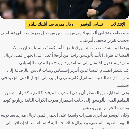
Getty Images
الإنتقالات
تشابي ألونسو
ريال مدريد ضد أتلتيك بيلباو
سيصطحب تشابي ألونسو 4 مدربين سابقين من ريال مدريد معه إلى تشيلسي
ريال مدريد
أتلتيك بيلباو
الدوري الإسباني
بحسب تقرير صحفي أمريكي.
تشيلسي ضد توتنهام هوتسبير
تشيلسي
توتنهام هوتسبير
ووفقا لما نشرته صحيفة نيويورك تايمز الأمريكية، يُعد سيباستيان باريلا،
الدوري الإنجليزي الممتاز
إسبانيا
إنجلترا
كرة قدم
المساعد طويل الأمد لألونسو، واحدًا من أربعة أعضاء في الجهاز الفني لريال
مدريد يستعدون للانتقال إلى ستامفورد بريدج مع المدرب الإسباني.
كما يُنتظر انضمام المساعدين ألبرتو إنسيناس وبينات لابايين، بالإضافة إلى
مدرب اللياقة البدنية إسماعيل كامينفورتي لوبيز، إلى الجهاز الفني الجديد في
تشيلسي.
وفي المقابل، من المنتظر أن يبقى المدرب المؤقت كالوم ماكفارلين ضمن
الطاقم الفني لألونسو، إلى جانب استمرار مدرب الكرات الثابتة برناردو كويفا
ومدرب الحراس بن روبرتس.
وكان ألونسو قد أجرى تغييرات واسعة على الجهاز الفني لريال مدريد بعد توليه
المهمة الصيف الماضي، ولا تزال هناك احتمالية لانضمام أسماء إضافية إلى