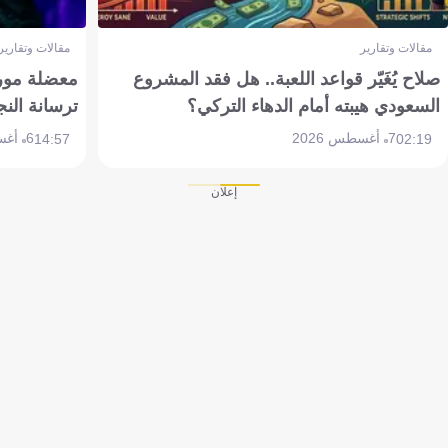
مقالات وتقارير
مقالات وتقارير
صلاح يُغَيّر قواعد اللعبة.. هل فقد المشروع
معضلة مورين
السعودي هيبته أمام الدهاء التركي؟
ترسانة النج
7 أغسطس 2026
6 أغسطس 2026
14:57
02:19
إعلان