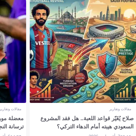
مقالات وتقارير
مقالات وتقارير
صلاح يُغَيّر قواعد اللعبة.. هل فقد المشروع
معضلة مورين
السعودي هيبته أمام الدهاء التركي؟
ترسانة النج