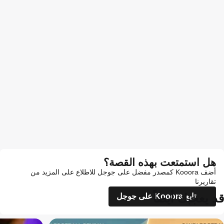
هل استمتعت بهذه القصة؟
أضف Kooora كمصدر مفضل على جوجل للاطلاع على المزيد من
تقاريرنا
قد يعجبك أيضاً
تابع Kooora على جوجل