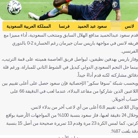
Getty Images
لانس
سعود عبد الحميد
فرنسا
المملكة العربية السعودية
قدم سعود عبدالحميد مدافع الهلال السابق ومنتخب السعودية، أداء مميزا مع
كرة قدم
فريقه لانس في مواجهة باريس سان جيرمان رغم الخسارة 2-0 بالدوري
الفرنسي.
وفاز باريس بهدفين نظيفين، ليواصل فريق العاصمة همينته على قمة الترتيب،
بينما حل النجم السعودي الدولي كبديل في الشوط الثاني للمباراة، ورغم قلة
دقائق مشاركته لكنه قدم أداءً جيداً.
وبحسب شبكة "سوفا سكور" الإحصائية فإن سعود حصل على أعلى تقييم بين
اللاعبين الذين شاركوا من مقاعد البدلاء، عندما لعب في الدقيقة 66 على
حساب أجويلار.
ونال اللاعب تقييم 6.8 أعلى من أي لاعب آخر من بدلاء لانس.
وخلال 24 دقيقة لعبها، فاز سعود بنسبة 100% من المواجهات الأرضية بواقع
كرتين، كما لمس الكرة 23 مرة وقدم 13 تمريرة صحيحة من أصل 15 بنسبة
دقة بلغت 87%.
وديات الأندية