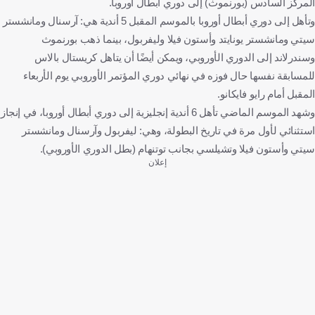
المركز السادس (بورنموث) إلى دوري أبطال أوروبا.
وتأهل إلى دوري أبطال أوروبا بالموسم المقبل 5 أندية هي: آرسنال ومانشستر
سيتي ومانشستر يونايتد وأستون فيلا وليفربول، بينما ذهب بورنموث
وسندرلاند إلى الدوري الأوروبي، ويمكن أيضًا أن يتاهل كريستال بالاس
للمسابقة نفسها حال فوزه في نهائي دوري المؤتمر الأوروبي يوم الأربعاء
المقبل أمام رايو فايكانو.
وشهد الموسم الماضي تأهل 6 أندية إنجليزية إلى دوري أبطال أوروبا، في إنجاز
استثنائي لأول مرة في تاريخ البطولة، وهي: ليفربول وآرسنال ومانشستر
سيتي وأستون فيلا وتشيلسي بجانب توتنهام (بطل الدوري الأوروبي).
إعلان