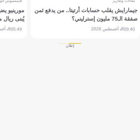
مقالات وتقارير
فينيسيوس جون
جيمارايش يقلب حسابات أرتيتا.. من يدفع ثمن
مورينيو يض
صفقة الـ75 مليون إسترليني؟
يُبنى ريال 
8 أغسطس 2026
8 أغسطس 2026
05:49
09:40
إعلان