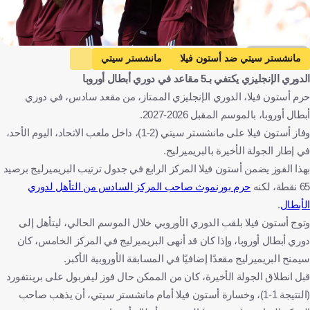
Getty Images
مانشستر سيتي ضد أستون فيلا
مانشستر سيتي
الدوري الإنجليزي يكتفي بـ5 مقاعد في دوري أبطال أوروبا
أستون فيلا
الدوري الإنجليزي الممتاز
ليفربول ضد برينتفورد
حرم أستون فيلا، الدوري الإنجليزي الممتاز، من مقعد سادس، في دوري
ليفربول
برينتفورد
نوتنجهام فوريست ضد بورنموث
أبطال أوروبا، بالموسم المقبل 2026-2027.
نوتنجهام فوريست
بورنموث
دوري أبطال أوروبا
وفاز أستون فيلا على مانشستر سيتي (2-1)، داخل ملعب الاتحاد، اليوم الأحد،
إنجلترا
كرة قدم
في إطار الجولة الأخيرة بالبريميرليج.
بهذا الفوز يضمن أستون فيلا المركز الرابع في جدول ترتيب البريميرليج برصيد
65 نقطة، لكنه
حرم بورنموث صاحب المركز السادس من التأهل لدوري
الأبطال
.
وتوج أستون فيلا بلقب الدوري الأوروبي خلال الموسم الحالي، ليتأهل إلى
دوري أبطال أوروبا، وإذا كان قد أنهى البريميرليج في المركز الخامس، كان
سيمنح البريميرليج مقعدًا إضافيًا في المسابقة الأوروبية الأكبر.
قبل انطلاق الجولة الأخيرة، كان من الممكن حال فوز ليفربول على برينتفورد
(النتيجة 1-1)، وخسارة أستون فيلا أمام مانشستر سيتي، أن يذهب صاحب