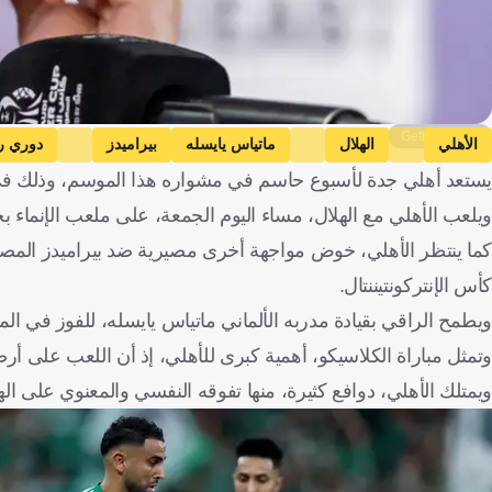
Getty Images
الأهلي
الهلال
ماتياس يايسله
بيراميدز
دوري ر
يستعد أهلي جدة لأسبوع حاسم في مشواره هذا الموسم، وذلك في
ويلعب الأهلي مع الهلال، مساء اليوم الجمعة، على ملعب الإنماء
كما ينتظر الأهلي، خوض مواجهة أخرى مصيرية ضد بيراميدز المصري
كأس الإنتركونتيننتال.
ويطمح الراقي بقيادة مدربه الألماني ماتياس يايسله، للفوز في ال
وتمثل مباراة الكلاسيكو، أهمية كبرى للأهلي، إذ أن اللعب على 
ويمتلك الأهلي، دوافع كثيرة، منها تفوقه النفسي والمعنوي على ال