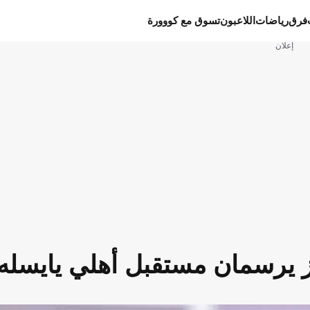
فرق
رياضات
اللاعبون
تسوق مع كووورة
إعلان
دز يرسمان مستقبل أهلي يايسله