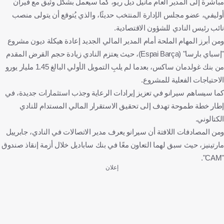
مباشرة إلى المدير العام مانيل ديل ريو، كما سيعمل بشكل وثيق مع فيران
أوليفي، عضو مجلس الإدارة المنتخب حديثًا، والذي يُتوقع أن يتولى منصب
نائب رئيس النادي للشؤون الاقتصادية.
ومن أبرز المهام الملحة أمام المدير المالي الجديد إعادة هيكلة ديون مشروع
"إسباي بارسا" (Espai Barça)، حيث يعتزم النادي زيادة حجم القرض المقدم
من بنك غولدمان ساكس، بعدما لم يلبِ التمويل الأولي البالغ 1.45 مليار يورو
الاحتياجات الفعلية للمشروع.
كما سيساهم سيرانو في تعزيز إيرادات الرعاية وجذب استثمارات جديدة، في
إطار خطة طموحة تهدف إلى تحقيق الاستقرار المالي المستدام للنادي
الكتالوني.
ومن المصادفات اللافتة أن سيرانو يعرف مدير الاتصالات في النادي، جابرييل
مارتينيز، حيث سبق لهما التعاون معًا في بنك ساباديل خلال أزمة إنقاذ صندوق
"CAM".
إعلان