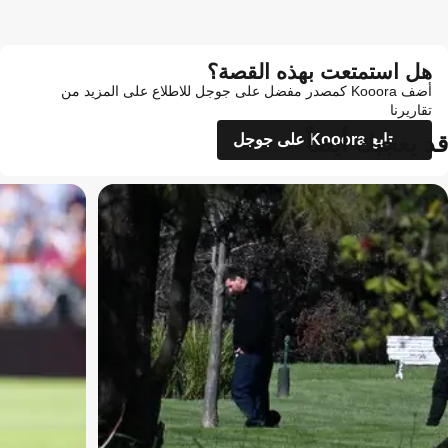
هل استمتعت بهذه القصة؟
أضف Kooora كمصدر مفضل على جوجل للاطلاع على المزيد من
تقاريرنا
قد يعجبك أيضاً
تابع Kooora على جوجل