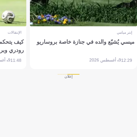
إنتر ميامي
الإنتقالات
ميسي يُشيّع والده في جنازة خاصة بروساريو
كيف يتحكم 
رودري وبر
9 أغسطس 2026
9 أغسطس 2026
11:48
12:29
إعلان