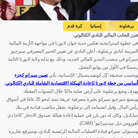
Getty Images
برشلونة
إسبانيا
كرة قدم
تعزز الجانب المالي للنادي الكتالوني
في خطوة استراتيجية تعكس جدية خوان لابورتا في مواجهة الأزمة المالية
المزمنة لنادي برشلونة، أعلن النادي عن تعيين الخبير المصرفي سيرجيو
سيرانو في منصب المدير المالي الجديد، وذلك مع بداية ولاية لابورتا الثانية
رسميًا في الأول من يوليو المقبل.
وبحسب صحيفة "إل كونفيدينسيال" الإسبانية، يأتي
تعيين سيرانو كجزء
أساسي من خطة لابورتا لإعادة الهيكلة الاقتصادية الشاملة للنادي الكتالوني
،
بهدف وضع برشلونة على أرض صلبة ماليًا خلال السنوات المقبلة.
ويتمتع سيرجيو سيرانو بخبرة مصرفية عريقة تمتد لنحو 25 عامًا في أسواق
رأس المال. وقبل انضمامه إلى برشلونة، شغل مناصب قيادية في بنك
ساباديل، وكان له دور بارز في عملية إعادة هيكلة صندوق الادخار "كاخا دي
أهوروس ديل ميديتيرانيو" (CAM).
وسيتولى سيرانو قيادة العمليات المالية الرئيسية للنادي، وسيرفع تقاريره