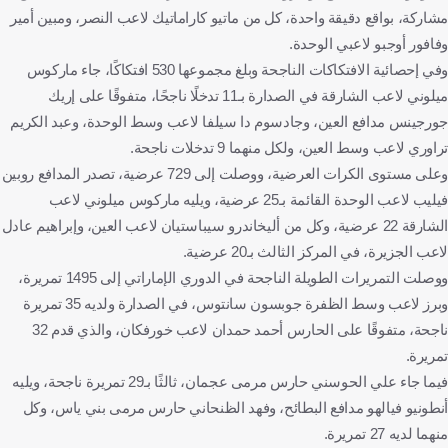
مشاركة، بواقع دقيقة واحدة، كل من ماتيو كاراماتيك لاعب النصر، ومبين أمير
وفافور أوجبو لاعبي الوحدة.
وفي إحصائية الافتكاكات الناجحة وبلغ مجموعها 530 افتكاكًا، جاء ماركوس
ميلوني لاعب الشارقة في الصدارة بـ11 تدخلًا ناجحًا، متفوقًا على إريك
جورجينس مدافع العين، وجادسوم دا سيلفا لاعب وسط الوحدة، وعبد الكريم
تراوري لاعب وسط العين، ولكل منهما 9 تدخلات ناجحة.
وعلى مستوى الكرات العرضية، ووصلت إلى 729 عرضية، تصدر المدافع روبين
فيليب لاعب الوحدة القائمة بـ25 عرضية، ويليه ماركوس ميلوني لاعب
الشارقة 22 عرضية، وكل من أليخاندرو سيباستيان لاعب العين، وإبراهيم عادل
لاعب الجزيرة، في المركز الثالث بـ20 عرضية.
ووصلت التمريرات الطويلة الناجحة في الدوري الإماراتي إلى 1495 تمريرة،
وبرز لاعب وسط الظفرة جوبسون سانتوس، في الصدارة ولديه 35 تمريرة
ناجحة، متفوقًا على الحارس أحمد حمدان لاعب خورفكان، والذي قدم 32
تمريرة.
فيما جاء علي الحوسني حارس مرمى عجمان، ثالثًا بـ29 تمريرة ناجحة، ويليه
أنطونيو فيالهو مدافع البطائح، وفهد الظنحاني حارس مرمى بني ياس، وكل
منهما لديه 27 تمريرة.