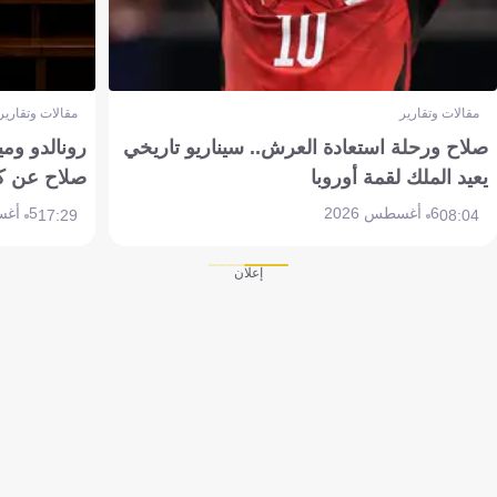
مقالات وتقارير
مقالات وتقارير
صلاح ورحلة استعادة العرش.. سيناريو تاريخي
رونالدو وم
يعيد الملك لقمة أوروبا
صلاح عن ك
6 أغسطس 2026
5 أغسطس 2026
17:29
08:04
إعلان