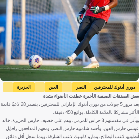
دوري أدنوك للمحترفين
النصر
العين
الجزيرة
بعض الصفقات الصيفية الأخيرة خطفت الأضواء بشدة
البطائح
الشارقة
علي خصيف
خالد عيسى
بعد مرور 5 جولات من دوري أدنوك الإماراتي للمحترفين، يتصدر 28 لاعبًا قائمة
أحمد محمد شامبيه
الإمارات العربية المتحدة
كرة قدم
الأكثر مشاركةً بالعلامة الكاملة، بواقع 450 دقيقة.
ويأتي في مقدمتهم 3 حراس للمرمى، وهم علي خصيف حارس الجزيرة، خالد
عيسى حارس العين، وأحمد شامبيه حارس النصر، ومعهم المدافعون رافايل
أنطونيو لاعب البطائح، ومارو كاتينيك لاعب الشارقة، بينما سجل أقل دقائق