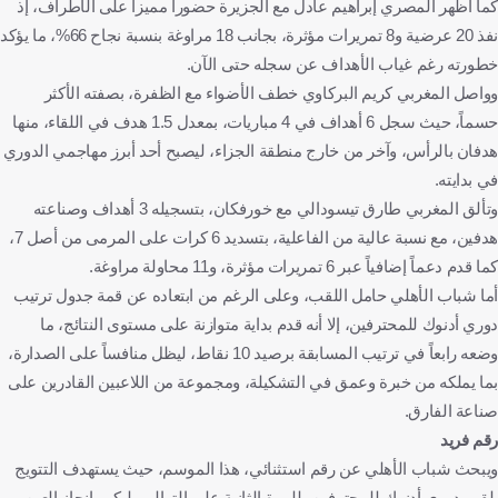
كما أظهر المصري إبراهيم عادل مع الجزيرة حضوراً مميزاً على الأطراف، إذ
نفذ 20 عرضية و8 تمريرات مؤثرة، بجانب 18 مراوغة بنسبة نجاح 66%، ما يؤكد
خطورته رغم غياب الأهداف عن سجله حتى الآن.
وواصل المغربي كريم البركاوي خطف الأضواء مع الظفرة، بصفته الأكثر
حسماً، حيث سجل 6 أهداف في 4 مباريات، بمعدل 1.5 هدف في اللقاء، منها
هدفان بالرأس، وآخر من خارج منطقة الجزاء، ليصبح أحد أبرز مهاجمي الدوري
في بدايته.
وتألق المغربي طارق تيسودالي مع خورفكان، بتسجيله 3 أهداف وصناعته
هدفين، مع نسبة عالية من الفاعلية، بتسديد 6 كرات على المرمى من أصل 7،
كما قدم دعماً إضافياً عبر 6 تمريرات مؤثرة، و11 محاولة مراوغة.
أما شباب الأهلي حامل اللقب، وعلى الرغم من ابتعاده عن قمة جدول ترتيب
دوري أدنوك للمحترفين، إلا أنه قدم بداية متوازنة على مستوى النتائج، ما
وضعه رابعاً في ترتيب المسابقة برصيد 10 نقاط، ليظل منافساً على الصدارة،
بما يملكه من خبرة وعمق في التشكيلة، ومجموعة من اللاعبين القادرين على
صناعة الفارق.
رقم فريد
ويبحث شباب الأهلي عن رقم استثنائي، هذا الموسم، حيث يستهدف التتويج
بلقب دوري أدنوك للمحترفين، للمرة الثانية على التوالي، ليكرر إنجاز العين