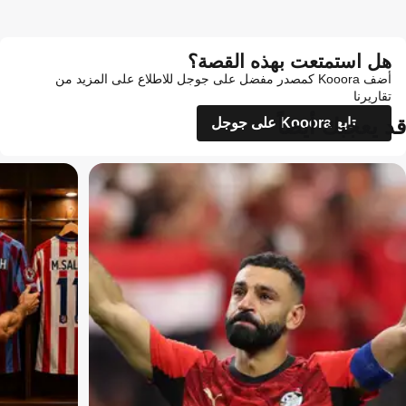
هل استمتعت بهذه القصة؟
أضف Kooora كمصدر مفضل على جوجل للاطلاع على المزيد من
تقاريرنا
قد يعجبك أيضاً
تابع Kooora على جوجل