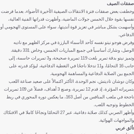
صفقات الصيف
وخطفت بعض صفقات فترة الانتقالات الصيفية الأخيرة الأضواء، بعدما فرضت
نفسها بقوة خلال الخمس جولات الماضية، وأظهرت قدراتها الفنية العالية،
وأسهمت بشكل مباشر في تعزيز قوة أنديتها، سواء على المستوى الهجومي أو
الدفاعي.
وفرض هوجو نيتو نفسه كأحد الأسماء البارزة في مركز الظهير مع ناديه
الوصل، وشارك أساسياً في جميع المباريات الخمس، وخاض 331 دقيقة.
وتميز نيتو بدقة تمرير بلغت 119 تمريرة صحيحة، و3 تمريرات حاسمة، إلى
جانب 16 التحامًا، و11 تدخلا ناجحًا في التغطية الدفاعية، ليؤكد قدرته على
الجمع بين الصلابة الدفاعية والمساهمة الهجومية.
وكان دوشان تاديتش، نجم الوحدة، الأكثر اكتمالاً على صعيد صناعة اللعب
بتمريراته المؤثرة، إذ قدم 12 تمريرة، وصنع 3 أهداف، فضلاً عن 109 تمريرات
ناجحة في ملعب المنافس من أصل 163، ما يعكس دوره المحوري في ربط
الخطوط وتوجيه اللعب.
وأظهر الصربي كذلك صلابة دفاعية، عبر 27 التحامًا ونجاحًا كاملا في الافتكاك
والمواجهات الهوائية.
تألق عربي