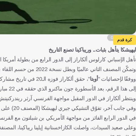
Getty Images
كرة قدم
ليهيشكا يتأهل بثبات.. وريباكينا تصنع التاريخ
تأهل الإسباني كارلوس ألكاراز إلى الدور الرابع من بطولة أمريكا 
وتمكّن المصنف الثاني عالميًا وبطل نسخة 2022 من حسم اللقاء بثلاث مجموعات نظيفة جاءت نتائجها (6-2) و(6-4) و(6-0).
ووفقًا لإحصائيات "
أوبتا
إلى هذا الرقم، بعد الأسطورة جون ماكنرو الذي حققه في 22 مباراة.
وينتظر ألكاراز في الدور المقبل مواجهة الفرنسي آرثر ريندركنيتش، الذي أطاح بموا
في الدور الرابع الفائز من مواجهة الأمريكي بن شيلتون مع الفرنسي
وعلى صعيد السيدات، واصلت الكازاخستانية إيلينا ريباكينا، المصنفة