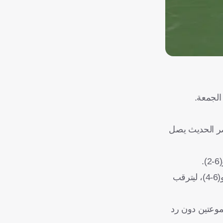
الجمعة.
ي أسرع لاعب في العصر الحديث يصل
وفي جانب آخر، تفوّق التشيكي جيري ليهيشكا (المصنف 20) على البلجيكي رافائيل كوليجنون بثلاث مجموعات متتالية (6-4) و(6-4) و(6-4)، ليترقب
جموعتين دون رد