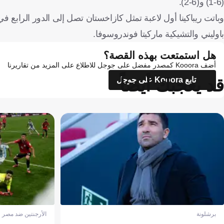
(6-1) و(6-2).
وباتت ريباكينا أول لاعبة تمثل كازاخستان تصل إلى الدور الرابع 
باوليني والتشيكية ماركيتا فوندروسوفا.
هل استمتعت بهذه القصة؟
أضف Kooora كمصدر مفضل على جوجل للاطلاع على المزيد من تقاريرنا
قد يعجبك أيضاً
تابع Kooora على جوجل
برشلونة
الأرجنتين ضد مصر