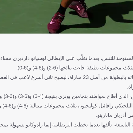
المفتوحة للتنس، بعدما تغلّب على الإيطالي لوسيانو دارديري مساء 
"، حقق ألكاراز فوزه الـ20 في تاريخ مشاركاته بالبطولة من أصل 23 مباراة، ليصبح ثان
طنه بنجامين بونزي بنتيجة (4-6) و(6-3) و(6-3) و(6-2).
 أدريان مانارينو.
 التاسعة، تألقها بعدما تخطت البريطانية إيما رادوكانو بسهولة بم