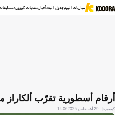
مباريات اليوم
جدول البث
أخبار
منتديات كووورة
مسابقات
أرقام أسطورية تقرّب ألكاراز م
كووورة
29 أغسطس 2025
14:06