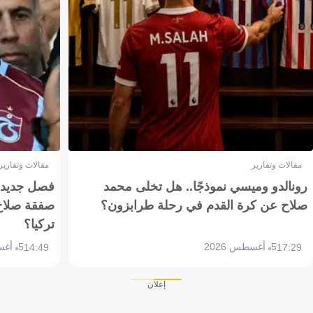
مقالات وتقارير
مقالات وتقارير
رونالدو وميسي نموذجًا.. هل تخلى محمد
فصل جديد بم
صلاح عن كرة القدم في رحلة طرابزون؟
صفقة صلاح
تركيا؟
5 أغسطس 2026
5 أغسطس 2026
14:49
17:29
إعلان