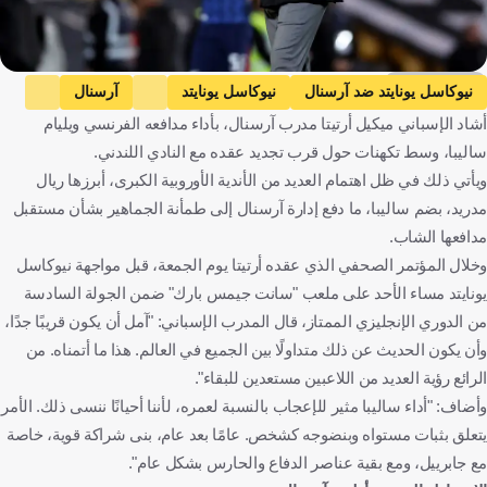
Getty Images
نيوكاسل يونايتد ضد آرسنال
نيوكاسل يونايتد
آرسنال
أشاد الإسباني ميكيل أرتيتا مدرب آرسنال، بأداء مدافعه الفرنسي ويليام
الدوري الإنجليزي الممتاز
ويليام ساليبا
ميكيل آرتيتا
إنجلترا
ساليبا، وسط تكهنات حول قرب تجديد عقده مع النادي اللندني.
فرنسا
إسبانيا
كرة قدم
ويأتي ذلك في ظل اهتمام العديد من الأندية الأوروبية الكبرى، أبرزها ريال
مدريد، بضم ساليبا، ما دفع إدارة آرسنال إلى طمأنة الجماهير بشأن مستقبل
مدافعها الشاب.
وخلال المؤتمر الصحفي الذي عقده أرتيتا يوم الجمعة، قبل مواجهة نيوكاسل
يونايتد مساء الأحد على ملعب "سانت جيمس بارك" ضمن الجولة السادسة
من الدوري الإنجليزي الممتاز، قال المدرب الإسباني: "آمل أن يكون قريبًا جدًا،
وأن يكون الحديث عن ذلك متداولًا بين الجميع في العالم. هذا ما أتمناه. من
الرائع رؤية العديد من اللاعبين مستعدين للبقاء".
وأضاف: "أداء ساليبا مثير للإعجاب بالنسبة لعمره، لأننا أحيانًا ننسى ذلك. الأمر
يتعلق بثبات مستواه وبنضوجه كشخص. عامًا بعد عام، بنى شراكة قوية، خاصة
مع جابرييل، ومع بقية عناصر الدفاع والحارس بشكل عام".