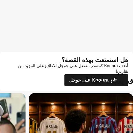
هل استمتعت بهذه القصة؟
أضف Kooora كمصدر مفضل على جوجل للاطلاع على المزيد من
تقاريرنا
قد يعجبك أيضاً
تابع Kooora على جوجل