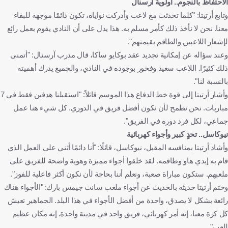
الاحتفاظ بالنجوم.. أولوية آرسنال
وتابع أرتيتا: "كلما تحدثت مع لاعب وأدركت نواياه، تكون دائمًا موجهة للبقاء
معنا. نحن لا نأخذ ذلك كأمر مسلم به. هذا يدل على أن النادي يقوم بعمل رائع
لإشعار اللاعبين والطاقم بقيمتهم".
وعند سؤاله عن إمكانية تجديد عقد بوكايو ساكا، قال مدرب آرسنال: "أتمنى
ذلك كثيرًا. اللاعب سعيد وفخور بوجوده في النادي، والجميع يدرك أهميته
بالنسبة لنا".
وأشار أرتيتا إلى قوة خط الدفاع هذا الموسم قائلاً: "استقبلنا هدفين فقط في 7
مباريات. نحن نطمح لأن نكون أفضل فريق في الدوري. كل شيء هنا عمل
جماعي، لكل فرد دوره في الفريق".
نيوكاسل.. تحدٍ كبير وأجواء كهربائية
وأشاد أرتيتا بمنافسه المقبل، نيوكاسل، قائلًا: "أنا دائمًا أثني على العمل الذي
قام به إيدي هاو وطاقمه. لقد خلقوا أجواء مميزة وهوية واضحة للفريق على
ملعبهم. ستكون مباراة صعبة، ونعلم أننا بحاجة لأن نكون أكثر فاعلية للفوز".
وختم أرتيتا حديثه بالحديث عن أجواء ملعب سانت جيمس بارك: "الأجواء هناك
رائعة بشكل لا يصدق، واحدة من أفضل الأجواء في هذا البلد. الجماهير تعيش
كل كرة معنا، إنه أمر كهربائي، فريق واحد في مدينة واحدة. إنه مكان عظيم
للعب".