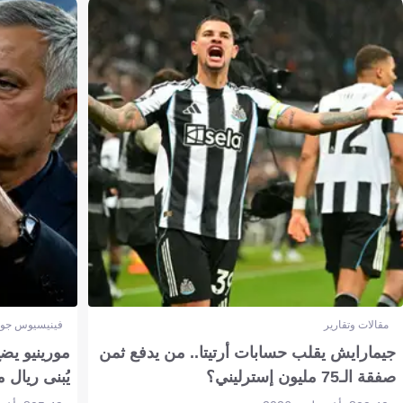
مقالات وتقارير
فينيسيوس جون
جيمارايش يقلب حسابات أرتيتا.. من يدفع ثمن
مورينيو يض
صفقة الـ75 مليون إسترليني؟
يُبنى ريال 