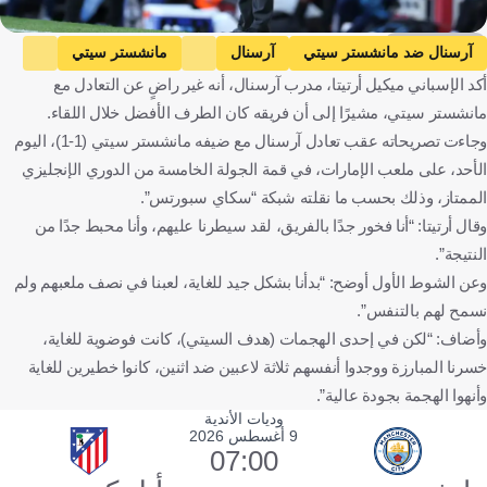
Getty Images
آرسنال ضد مانشستر سيتي
آرسنال
مانشستر سيتي
أكد الإسباني ميكيل أرتيتا، مدرب آرسنال، أنه غير راضٍ عن التعادل مع
الدوري الإنجليزي الممتاز
ميكيل آرتيتا
إنجلترا
إسبانيا
مانشستر سيتي، مشيرًا إلى أن فريقه كان الطرف الأفضل خلال اللقاء.
كرة قدم
وجاءت تصريحاته عقب تعادل آرسنال مع ضيفه مانشستر سيتي (1-1)، اليوم
الأحد، على ملعب الإمارات، في قمة الجولة الخامسة من الدوري الإنجليزي
الممتاز، وذلك بحسب ما نقلته شبكة “سكاي سبورتس”.
وقال أرتيتا: “أنا فخور جدًا بالفريق، لقد سيطرنا عليهم، وأنا محبط جدًا من
النتيجة”.
وعن الشوط الأول أوضح: “بدأنا بشكل جيد للغاية، لعبنا في نصف ملعبهم ولم
نسمح لهم بالتنفس”.
وأضاف: “لكن في إحدى الهجمات (هدف السيتي)، كانت فوضوية للغاية،
خسرنا المبارزة ووجدوا أنفسهم ثلاثة لاعبين ضد اثنين، كانوا خطيرين للغاية
وأنهوا الهجمة بجودة عالية”.
وديات الأندية
9 أغسطس 2026
07:00