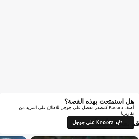
هل استمتعت بهذه القصة؟
أضف Kooora كمصدر مفضل على جوجل للاطلاع على المزيد من
تقاريرنا
قد يعجبك أيضاً
تابع Kooora على جوجل