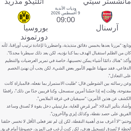
مانشستر سيتي
أتلتيكو مدريد
وديات الأندية
9 أغسطس 2026
09:00
آرسنال
بوروسيا
دورتموند
وتابع: “مررنا بعدها بخمس دقائق متذبذبة، واضطررنا لإعادة ترتيب أوراقنا، لأنه
كان من الظلم استقبال الهدف بما كنا نؤديه، لكن بعد ذلك سيطرنا مجددًا”.
وأكد: “هناك دائمًا أشياء يمكن تحسينها، خاصة في تمرير العرضيات والتنظيم
الدفاعي، فقد سهلنا عليهم الأمور بعض الشيء. لكن يجب أن نهنئ الخصم
على التعادل”.
وعن رسالته بين الشوطين قال: “طلبت الاستمرار بما نفعله، فالمباراة كانت
مفتوحة، وقلت إنه إذا حسّنا أمرين سنسجل، وكنا قريبين جدًا من ذلك”، رافضًا
الكشف عن هذين الأمرين: “سيبقيان في غرفة الملابس”.
وأشاد بتأثير البدلاء: “أمر مُرضٍ للغاية، مارتينيلي دخل بقوة لا تُصدق وساعد
الفريق على حصد نقطة، وكذلك إيزي والآخرون”.
وختم: “لا أعرف مدى أهمية النقطة، لكن إن لم تفز فعلى الأقل لا تخسر. خلقنا
لحظة لا تُصدق لتسجيل هدف، لكن كنت أرغب في المزيد، خصوصًا أمام فريق