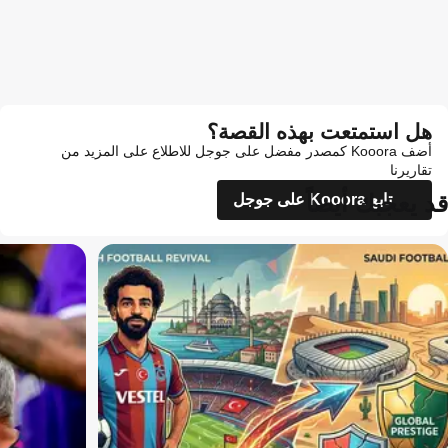
هل استمتعت بهذه القصة؟
أضف Kooora كمصدر مفضل على جوجل للاطلاع على المزيد من
تقاريرنا
قد يعجبك أيضاً
تابع Kooora على جوجل