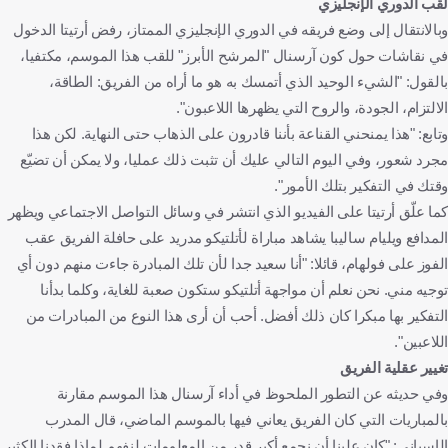
لقب الدوري الإنجليزي
وبالانتقال إلى وضع فريقه في الدوري الإنجليزي الممتاز، رفض أرتيتا الدخول
في نقاشات حول كون آرسنال "المرشح الأبرز" للقب هذا الموسم، مكتفيا،
بالقول: "الشيء الوحيد الذي أتمسك به هو ما أراه من الفريق: الطاقة،
الالتزام، الجودة، والروح التي يظهرها اللاعبون".
وتابع: "هذا يمنحني القناعة بأننا قادرون على الذهاب حتى النهاية. لكن هذا
مجرد شعور، وفي اليوم التالي عليك أن تثبت ذلك عمليا، ولا يمكن أن تضيّع
وقتك في التفكير بتلك الأمور".
كما علّق أرتيتا على الفيديو الذي انتشر في وسائل التواصل الاجتماعي ويظهر
المدافع ويليام ساليبا يشاهد مباراة لأتلتيكو مدريد على حافلة الفريق عقب
الفوز على فولهام، قائلا: "أنا سعيد جدا لأن تلك المبادرة جاءت منهم دون أي
توجيه مني. نحن نعلم أن مواجهة أتلتيكو ستكون صعبة للغاية، وكلما بدأنا
التفكير بها مبكرا كان ذلك أفضل. أحب أن أرى هذا النوع من المبادرات من
اللاعبين".
تغيير عقلية الفريق
وفي حديثه عن التطور الملحوظ في أداء آرسنال هذا الموسم مقارنة
بالمباريات التي كان الفريق يعاني فيها بالموسم الماضي، قال المدرب
الإسباني: "كان علينا أن نجمع أكبر قدر من المعلومات لنفهم لماذا فقدنا الكثير