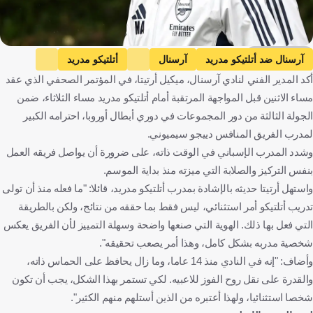
Getty Images
آرسنال ضد أتلتيكو مدريد
آرسنال
أتلتيكو مدريد
أكد المدير الفني لنادي آرسنال، ميكيل أرتيتا، في المؤتمر الصحفي الذي عقد
دوري أبطال أوروبا
ميكيل آرتيتا
إنجلترا
إسبانيا
كرة قدم
مساء الاثنين قبل المواجهة المرتقبة أمام أتلتيكو مدريد مساء الثلاثاء، ضمن
الجولة الثالثة من دور المجموعات في دوري أبطال أوروبا، احترامه الكبير
لمدرب الفريق المنافس دييجو سيميوني.
وشدد المدرب الإسباني في الوقت ذاته، على ضرورة أن يواصل فريقه العمل
بنفس التركيز والصلابة التي ميزته منذ بداية الموسم.
واستهل أرتيتا حديثه بالإشادة بمدرب أتلتيكو مدريد، قائلا: "ما فعله منذ أن تولى
تدريب أتلتيكو أمر استثنائي، ليس فقط بما حققه من نتائج، ولكن بالطريقة
التي فعل بها ذلك. الهوية التي صنعها واضحة وسهلة التمييز لأن الفريق يعكس
شخصية مدربه بشكل كامل، وهذا أمر يصعب تحقيقه".
وأضاف: "إنه في النادي منذ 14 عاما، وما زال يحافظ على الحماس ذاته،
والقدرة على نقل روح الفوز للاعبيه. لكي تستمر بهذا الشكل، يجب أن تكون
شخصا استثنائيا، ولهذا أعتبره من الذين أستلهم منهم الكثير".