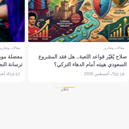
مقالات وتقارير
مقالات وتقارير
صلاح يُغَيّر قواعد اللعبة.. هل فقد المشروع
معضلة مورين
السعودي هيبته أمام الدهاء التركي؟
ترسانة النج
7 أغسطس 2026
6 أغسطس 2026
14:57
02:19
إعلان