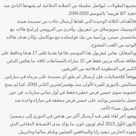
بجميع البطولات، ليواصل سلسلة من الصلابة الدفاعية لم يشهدها النادي منذ
حقبة "اللا هزيمة" بالموسم 2003-2004.
فالأهداف الثلاثة الوحيدة التي تلقاها آرسنال جاءت من تسديدة بعيدة
لدومينيك سوبوسلاي من ليفربول، وأخرى من النرويجي إيرلينج هالاند مع
مانشستر سيتي، ورأسية من نيك فولتمايده مع نيوكاسل، وكان هدف هالاند
الوحيد من اللعب المفتوح.
وبالمقابل، يعاني ليفربول هذا الموسم دفاعيا بعدما تلقى 17 هدفا وحافظ على
نظافة شباكه مرتين فقط في 12 مباراة بالمسابقات كافة، ما يعكس التباين
الكبير في المنظومة الدفاعية بين الفريقين.
ووفقاً للإحصائيات، فإن آرسنال لم يتلق أي تسديدة على مرماه في مباراتين
متتاليتين بالدوري للمرة الأولى منذ نوفمبر/تشرين الثاني 2003، كما لم يمنح
خصومه سوى خمس فرص خطيرة فقط في أول ثماني مباريات، في حين
حصل مانشستر يونايتد على خمس فرص محققة في مباراة واحدة ضد
ليفربول مساء الأحد.
ويعود آخر لقاء تلقى فيه آرسنال أكثر من هدفين في الدوري إلى ديسمبر/
كانون الأول 2023 أمام لوتون تاون، ما يؤكد مدى الانضباط الدفاعي الذي
يقوده الحارس ديفيد رايا والمدافعين الصلبين ويليام ساليبا وجابرييل.