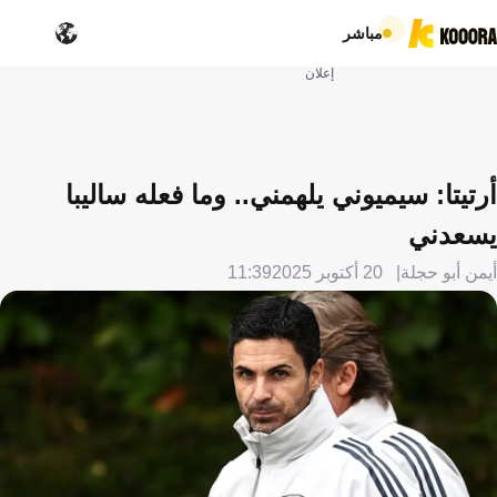
مباشر
إعلان
أرتيتا: سيميوني يلهمني.. وما فعله ساليبا
يسعدني
أيمن أبو حجلة
20 أكتوبر 2025
11:39