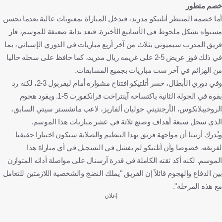
خصم متطور
أما خصمه المنتظر أتلتيكو مدريد، فيدخل المباراة بمعنويات عالية بعدما تحسن
مستواه بشكل ملحوظ في الأسابيع الأخيرة. فبعد بداية ضعيفة للموسم، فاز
فريق المدرب سيميوني بثلاث من آخر أربع مباريات في الدوري الإسباني، بما
في ذلك فوز عريض 5-2 على غريمه ريال مدريد، كما حافظ على سجله خاليا
من الهزائم في آخر ست مباريات بجميع المسابقات.
وفي دوري الأبطال، خسر أتلتيكو افتتاح مشواره أمام ليفربول 3-2، لكنه رد
بقوة في الجولة الثانية باكتساحه آينتراخت فرانكفورت 5-1. ويقود هجوم
الروخيبلانكوس، الأرجنتيني جوليان ألفاريز، لاعب مانشستر سيتي السابق،
الذي سجل سبعة أهداف وصنع ثلاثة في عشر مباريات هذا الموسم.
ويُدرك أرتيتا أن مواجهة فريق بهذا التنظيم والصلابة ستكون اختبارا حقيقيا
لفريقه، خصوصا وأن أتلتيكو لم يفشل في التسجيل في أي مباراة هذا
الموسم. لكنه أكد ثقته الكاملة في قدرة آرسنال على مواصلة أدائه المتوازن
بين الدفاع والهجوم قائلاً إن الفريق "يملك النضج والشخصية اللازمتين للتعامل
مع هذه المرحلة".
إعلان