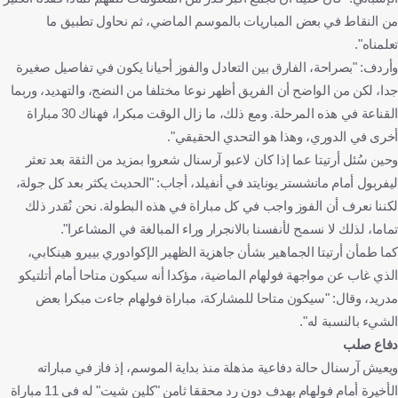
من النقاط في بعض المباريات بالموسم الماضي، ثم نحاول تطبيق ما
تعلمناه".
وأردف: "بصراحة، الفارق بين التعادل والفوز أحيانا يكون في تفاصيل صغيرة
جدا، لكن من الواضح أن الفريق أظهر نوعا مختلفا من النضج، والتهديد، وربما
القناعة في هذه المرحلة. ومع ذلك، ما زال الوقت مبكرا، فهناك 30 مباراة
أخرى في الدوري، وهذا هو التحدي الحقيقي".
وحين سُئل أرتيتا عما إذا كان لاعبو آرسنال شعروا بمزيد من الثقة بعد تعثر
ليفربول أمام مانشستر يونايتد في أنفيلد، أجاب: "الحديث يكثر بعد كل جولة،
لكننا نعرف أن الفوز واجب في كل مباراة في هذه البطولة. نحن نُقدر ذلك
تماما، لذلك لا نسمح لأنفسنا بالانجرار وراء المبالغة في المشاعرا".
كما طمأن أرتيتا الجماهير بشأن جاهزية الظهير الإكوادوري بييرو هينكابي،
الذي غاب عن مواجهة فولهام الماضية، مؤكدا أنه سيكون متاحا أمام أتلتيكو
مدريد، وقال: "سيكون متاحا للمشاركة، مباراة فولهام جاءت مبكرا بعض
الشيء بالنسبة له".
دفاع صلب
ويعيش آرسنال حالة دفاعية مذهلة منذ بداية الموسم، إذ فاز في مباراته
الأخيرة أمام فولهام بهدف دون رد محققا ثامن "كلين شيت" له في 11 مباراة