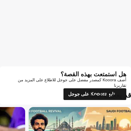
هل استمتعت بهذه القصة؟
أضف Kooora كمصدر مفضل على جوجل للاطلاع على المزيد من
تقاريرنا
قد يعجبك أيضاً
تابع Kooora على جوجل