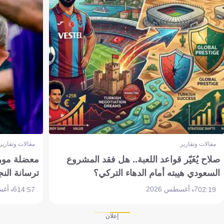
مقالات وتقارير
مقالات وتقارير
صلاح يُغَيّر قواعد اللعبة.. هل فقد المشروع
معضلة مورين
السعودي هيبته أمام الدهاء التركي؟
ترسانة النج
7 أغسطس 2026
6 أغسطس 2026
14:57
02:19
إعلان