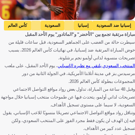
Getty Images
إسبانيا ضد السعودية
إسبانيا
السعودية
كأس العالم
مباراة مرتقبة تجمع بين "الأخضر" و"الماتادور" يوم الأحد المقبل
داني أولمو
إسبانيا
المملكة العربية السعودية
الولايات المتحدة
سيطرت حالة من الغضب على الجماهير السعودية، قبل ساعات قليلة من
كرة قدم
خوض المباراة المرتقبة ضد إسبانيا، في نهائيات كأس العالم 2026، بسبب
تصريحات منسوبة لداني أولمو نجم برشلونة.
المنتخب السعودي يلتقي مع نظيره الإسباني
، يوم الأحد المقبل، على ملعب
مرسيدس بنز في مدينة أتلانتا الأمريكية، في الجولة الثانية من دور
المجموعات ببطولة كأس العالم 2026.
وقبل 48 ساعة من المباراة، تداول بعض رواد مواقع التواصل الاجتماعي
تصريحات لداني أولمو، يتحدث فيها عن طموحات منتخب إسبانيا خلال مواجهة
السعودية، لا سيما على مستوى تسجيل الأهداف.
وتناقل رواد مواقع التواصل الاجتماعي تصريحًا منسوبًا للاعب الإسباني، يقول
فيه إن الهدف لن يكون فقط مجرد الفوز على المنتخب السعودي، ولكن
تسجيل عدد كبير من الأهداف.