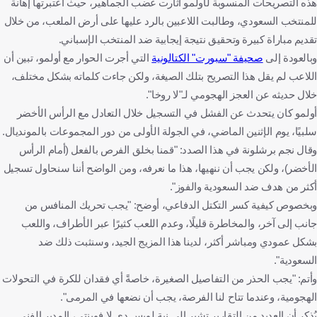
هذه التصريحات المنسوبة لأولمو أثارت غضب الجماهير، حيث اعتبرتها إهانة
للمنتخب السعودي، وطالبت اللاعبين بالرد عليها على أرض الملعب، من خلال
تقديم مباراة كبيرة وتحقيق نتيجة إيجابية ضد المنتخب الإسباني.
وبالعودة إلى
صحيفة "سبورت" الكتالونية
التي أجرت الحوار مع أولمو، تبين أن
اللاعب لم يقل هذا التصريح بتلك الصيغة، ولكن جاءت كلماته بشكل مختلف،
خلال حديثه عن العجز الهجومي لـ"لا روخا".
أولمو كان يتحدث عن الفشل في التسجيل خلال التعادل مع الرأس الأخضر
سلبيًا، يوم الإثنين الماضي، في الجولة الأولى من دور المجموعات بالمونديال.
وقال نجم برشلونة في هذا الصدد: "قمنا بخلق الفرص بالفعل (أمام الرأس
الأخضر)، ولكن يجب أن ننهيها، هذا ما نعرفه، ومن الواضح أننا سنحاول تسجيل
أكثر من هدف ضد السعودية والفوز".
وبخصوص كيفية كسر التكتل الدفاعي، أوضح: "يجب تحريك المنافس من
جانب إلى آخر، والمخاطرة قليلًا، وعدم اللعب كثيرًا عبر الأطراف، واللعب
بشكل عمودي ومباشر أكثر، لدينا هذا المزيج الجيد، وسنثبت ذلك ضد
السعودية".
وأتم: "يجب الحذر من التفاصيل الصغيرة، خاصةً أي فقدان للكرة في التحولات
الهجومية، وعندما تتاح لنا الفرصة، يجب أن نضعها في المرمى".
يُذكر أن العديد من التقارير تشير إلى نية لويس دي لا فوينتي، المدير الفني