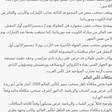
اللاعبين".
ويلعب منتخب مصر في المجموعة الثالثة بجانب الإمارات والأردن، والفائز من
لقاء الكويت وموريتانيا.
ويفتتح منتخب مصر، مشواره في البطولة يوم 2 ديسمبر/كانون أول المقبل،
ضد الفائز من مباراة الكويت ضد موريتانيا، كما سيلعب بعدها ضد الإمارات يوم
6 من نفس الشهر.
ويخوض منتخب مصر الجولة الأخيرة ضد الأردن يوم 9 ديسمبر/كانون أول
المقبل في ختام منافسات المجموعة الثالثة.
وكان حلمي طولان قد حرص على زيارة نادي بيراميدز، وعقد جلسة تنسيقية
مع الجهاز الفني بقيادة الكرواتي كرونسلاف يورتشيتش ومسؤولي النادي
بسبب أزمة تضارب المواعيد قبل كأس العرب.
مكافآت كأس العالم
فيما يخص مكافأة تأهل منتخب مصر لكأس العالم 2026، أشار هاني أبو ريدة
إلى عرض وزير الشباب والرياضة، الدكتور أشرف صبحي، مكافأة مالية وفقاً
للائحة الوزارة.
وأوضح قائلاً "وزير الشباب والرياضة عرض مشكوراً وفقاً للائحة المكافآت
بالوزارة مكافأة منتخب مصر بعد التأهل لكأس العالم، وكانت وجهة نظري