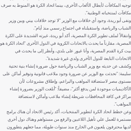
توجيه المكافآت لأبطال الألعاب الأخرى، بينما اتحاد الكرة هو المنوط به صرف
مكافآت لمنتخباته الوطنية".
ونفى أبو ريدة، وجود أي خلافات مع الوزير "لا توجد خلافات بيني وبين وزير
الشباب والرياضة، واستقبلناه في اجتماع رسمي منذ أيام".
وانتقالاً لملف تطوير الكرة المصرية، أكد أبو ريدة، غيرته الشديدة على الكرة
المصرية، مقارناً ما يحدث بالاتحادات الكروية في الدول الأخرى "اتحاد الكرة هو
بيت كرة القدم المصرية، وأنا غيور على بلدي، وأنظر إلى ما يحدث في
الاتحادات التابعة للدول الأخرى ولدي غيرة شديدة".
وكشف عن حديثه مع وزير الشباب والرياضة حول ضرورة إنشاء بنية تحتية
سليمة: "تحدثت مع الوزير عن ضرورة وجود ملاعب قانونية وتوفير أماكن على
مستوى مصر لاستضافة المواهب والبراعم، وإطلاق مشروعات لأن
الأكاديميات موجودة لمن يدفع أكثر"، مضيفاً: "أبلغت الوزير بضرورة إنشاء
مراكز في كافة المحافظات شريطة إنشاء ملاعب وأماكن لاستضافة
المواهب".
وعن خطط اتحاد الكرة لتطوير المنتخبات، أكد رئيس الاتحاد أن هناك برامج
مستمرة للعمل علي تأهيل اللاعبين والرفع من مستواهم وهناك دول أخري
لديها محترفون يلعبون في الخارج منذ سنوات طويلة، مما جعلهم يتطورون