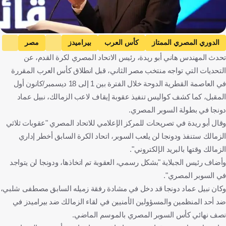
الدوري المصري الممتاز
كأس العرب
بيراميدز
مصر
تحدث المهندس هاني أبو ريدة، رئيس الاتحاد المصري لكرة القدم، عن
الزمالك
نبيل عماد دونجا
مصر
كرة قدم
التحديات التي تواجه منتخب مصر الثاني، قبل انطلاق كأس العرب المقررة
في العاصمة القطرية الدوحة خلال الفترة بين 1 إلى 18 ديسمبر/كانون أول
المقبل، كما كشف كواليس تنفيذ عقوبة إيقاف لاعب الزمالك، نبيل عماد
دونجا في بطولة السوبر المصري.
وقال أبو ريدة في تصريحات للمركز الإعلامي للاتحاد المصري "عقوبات ثلاثي
الزمالك ستنفذ ودونجا لن يلعب السوبر، اتحاد الكرة السابق أخطر إداري
الزمالك وقتها بالبريد الإلكتروني".
وأضاف رئيس الجبلاية "بشكل رسمي، العقوبة تم اتخاذها، ودونجا لن يتواجد
في السوبر المصري".
وكان نبيل عماد دونجا قد دخل في مشادة رفقة زميله السابق مصطفى شلبي،
ضد أحد المنظمين والمسؤولين الأمنيين في لقاء الزمالك ضد بيراميدز في
نصف نهائي كأس السوبر المصري بالموسم الماضي.