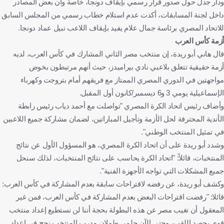
ودار جدل حول صدور قرار رسمي بإيقاف دونجا، خاصة وأن بعض المصادر
داخل لجنة المسابقات، أكدت عدم استلام خطاب رسمي من المجلس السابق
للاتحاد المصري برئاسة جمال علام يفيد بإيقاف اللاعب نبيل عماد دونجا.
أزمة كأس العرب
قال هاني أبو ريدة، إن منتخب مصر الثاني المشارك في كأس العرب، لديه
أزمة حقيقية تتعلق بلاعبي نادي بيراميدز، حيث أنهم مرتبطون بخوض
مواجهتين في الدوري المصري الممتاز مع فريقهم أمام بتروجت وكهرباء
الإسماعيلية يومي 3 و6 ديسمبر/كانون أول المقبل.
وأضاف رئيس اتحاد الكرة المصري "تواصلت مع أحمد دياب رئيس رابطة
الأندية المحترفة لحل الأزمة وتأجيل المباراتين، لضمان مشاركة جميع اللاعبين
في تمثيل المنتخب الوطني".
وشدد أبو ريدة على أن اتحاد الكرة المصري، هو المسؤول الأول عن نتائج
المنتخبات، قائلاً: "اتحاد الكرة يحاسب على نتائج المنتخبات، لذلك سنحل
جميع المشكلات التي تواجه الأجهزة الفنية".
وكشف أبو ريدة، عن رفضه لاقتراحات سابقة بعدم المشاركة في كأس العرب:
قائلا: "رفضت اقتراحات البعض بعدم المشاركة في كأس العرب، فمن غير
المعقول أن تغيب مصر عن هذه البطولة بحجة أننا لن نستطيع إعداد منتخب
قوي يحصد اللقب، وحتى الآن حلمي طولان مدرب المنتخب نجح في إعداد