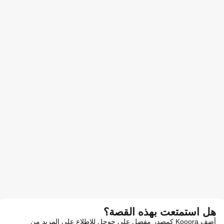
هل استمتعت بهذه القصة؟
أضف Kooora كمصدر مفضل على جوجل للاطلاع على المزيد من