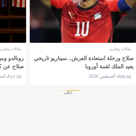
مقالات وتقارير
مقالات وتقارير
صلاح ورحلة استعادة العرش.. سيناريو تاريخي
رونالدو وم
يعيد الملك لقمة أوروبا
صلاح عن ك
6 أغسطس 2026
5 أغسطس 2026
17:29
08:04
إعلان