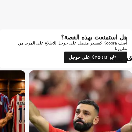
هل استمتعت بهذه القصة؟
أضف Kooora كمصدر مفضل على جوجل للاطلاع على المزيد من
تقاريرنا
قد يعجبك أيضاً
تابع Kooora على جوجل