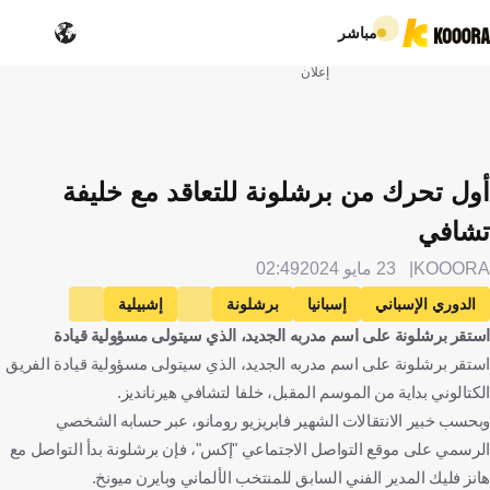
مباشر
إعلان
أول تحرك من برشلونة للتعاقد مع خليفة
تشافي
KOOORA
23 مايو 2024
02:49
الدوري الإسباني
إسبانيا
برشلونة
إشبيلية
استقر برشلونة على اسم مدربه الجديد، الذي سيتولى مسؤولية قيادة
تشافي هرنانديز
هانسي فليك
ألمانيا
الإنتقالات
كرة قدم
استقر برشلونة على اسم مدربه الجديد، الذي سيتولى مسؤولية قيادة الفريق
الكتالوني بداية من الموسم المقبل، خلفا لتشافي هيرنانديز.
وبحسب خبير الانتقالات الشهير فابريزيو رومانو، عبر حسابه الشخصي
الرسمي على موقع التواصل الاجتماعي "إكس"، فإن برشلونة بدأ التواصل مع
هانز فليك المدير الفني السابق للمنتخب الألماني وبايرن ميونخ.