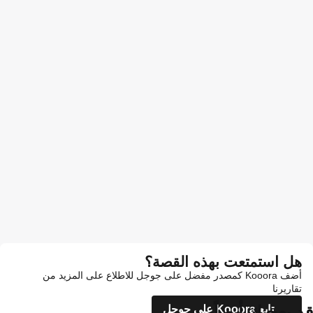
هل استمتعت بهذه القصة؟
أضف Kooora كمصدر مفضل على جوجل للاطلاع على المزيد من
تقاريرنا
قد يعجبك أيضاً
تابع Kooora على جوجل