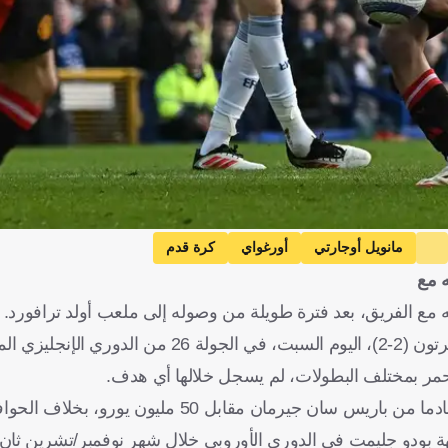
مانويل أوجارتي
أورغواي
كرة قدم
 مع
ع الفريق، بعد فترة طويلة من وصوله إلى ملعب أولد ترافورد.
زي الممتاز.
 بودو جليمت في الدوري الأوروبي خلال شهر نوفمبر/تشرين ثان