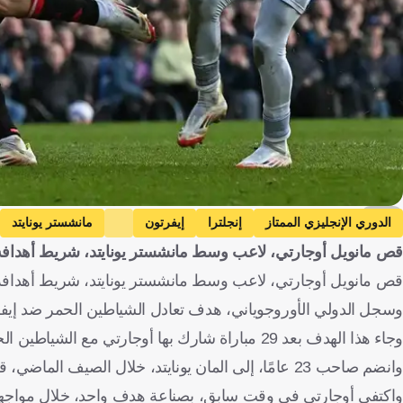
AFP
الدوري الإنجليزي الممتاز
إنجلترا
إيفرتون
مانشستر يونايتد
قص مانويل أوجارتي، لاعب وسط مانشستر يونايتد، شريط أهدافه
قص مانويل أوجارتي، لاعب وسط مانشستر يونايتد، شريط أهدافه م
وسجل الدولي الأوروجوياني، هدف تعادل الشياطين الحمر ضد إيفرتون (2-2)، اليوم السبت، في الجولة 26 من الدوري الإنجلي
وجاء هذا الهدف بعد 29 مباراة شارك بها أوجارتي مع الشياطين الحمر بمختلف البطولات، لم يسجل خلالها أي هدف.
وانضم صاحب 23 عامًا، إلى المان يونايتد، خلال الصيف الماضي، قادما من باريس سان جيرمان مقابل 50 مليون يورو، بخلاف الحوافز الإضافية.
واكتفى أوجارتي في وقت سابق، بصناعة هدف واحد، خلال مواجهة