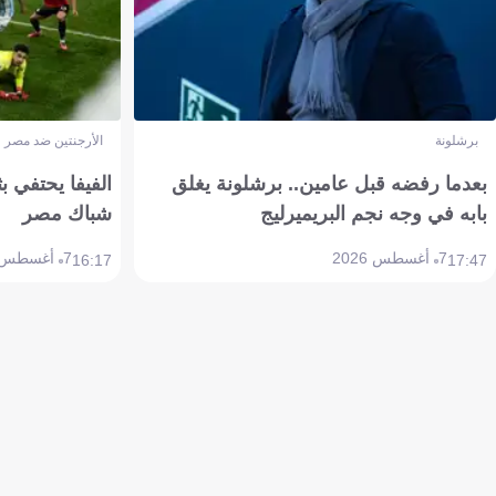
برشلونة
الأرجنتين ضد مصر
بعدما رفضه قبل عامين.. برشلونة يغلق
الفيفا يحتفي بث
بابه في وجه نجم البريميرليج
شباك مصر
7 أغسطس 2026
7 أغسطس 2026
16:17
17:47