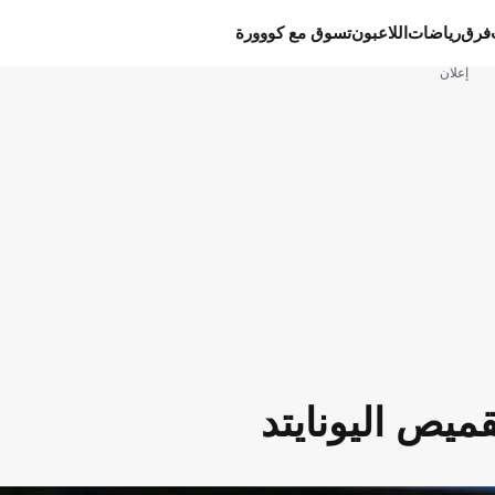
فرق
رياضات
اللاعبون
تسوق مع كووورة
إعلان
ميص اليونايتد