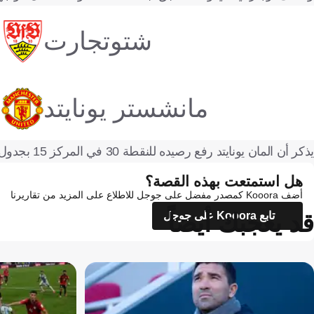
شتوتجارت
مانشستر يونايتد
يذكر أن المان يونايتد رفع رصيده للنقطة 30 في المركز 15 بجدول ترتيب البريميرليج، متأخرا بفارق نقطة واحدة عن إيفرتون صاحب المرتبة 14.
هل استمتعت بهذه القصة؟
أضف Kooora كمصدر مفضل على جوجل للاطلاع على المزيد من تقاريرنا
قد يعجبك أيضاً
تابع Kooora على جوجل