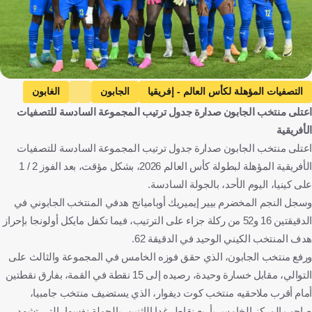
التصفيات المؤهلة لكأس العالم - إفريقيا
الجابون
الغابون
اعتلى منتخب الجابون صدارة جدول ترتيب المجموعة السادسة للتصفيات
كينيا
كينيا
بيير إيميرك آوباميانج
كرة قدم
الأفريقية
اعتلى منتخب الجابون صدارة جدول ترتيب المجموعة السادسة للتصفيات
الأفريقية المؤهلة لبطولة كأس العالم 2026، بشكل مؤقت، بعد الفوز 2 / 1
على كينيا، اليوم الأحد، بالجولة السادسة.
وسجل النجم المخضرم بيير إيميريك أوباميانج هدفي المنتخب الجابوني في
الدقيقتين 16 و52 من ركلة جزاء على الترتيب، فيما تكفل مايكل أولونجا بإحراز
هدف المنتخب الكيني الوحيد في الدقيقة 62.
ورفع منتخب الجابون، الذي حقق فوزه الخامس في المجموعة والثالث على
التوالي، مقابل خسارة وحيدة، رصيده إلى 15 نقطة في القمة، بفارق نقطتين
أمام أقرب ملاحقيه منتخب كوت ديفوار، الذي يستضيف منتخب جامبيا،
صاحب المركز الخامس بأربع نقاط، غدا الإثنين، بالجولة نفسها، التي تشهد