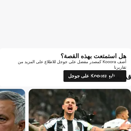
هل استمتعت بهذه القصة؟
أضف Kooora كمصدر مفضل على جوجل للاطلاع على المزيد من
تقاريرنا
قد يعجبك أيضاً
تابع Kooora على جوجل