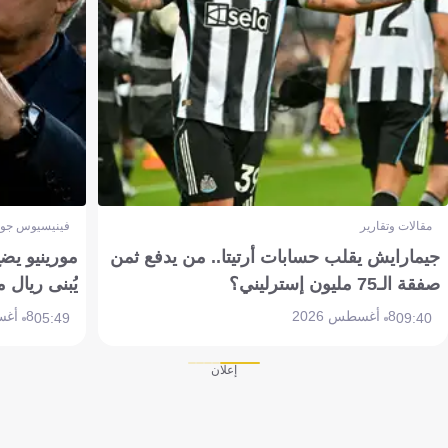
مقالات وتقارير
فينيسيوس جون
جيمارايش يقلب حسابات أرتيتا.. من يدفع ثمن
مورينيو يض
صفقة الـ75 مليون إسترليني؟
يُبنى ريال 
8 أغسطس 2026
8 أغسطس 2026
05:49
09:40
إعلان