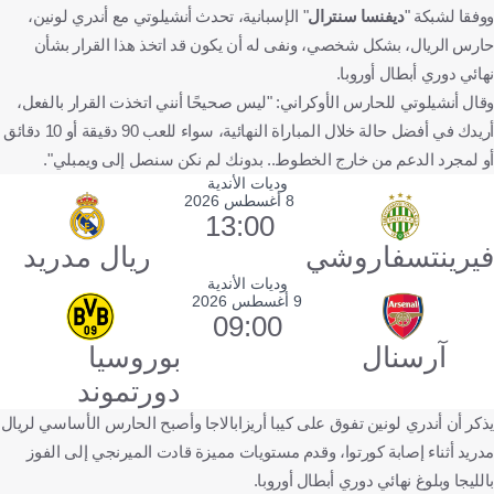
ووفقا لشبكة "
ديفنسا سنترال
" الإسبانية، تحدث أنشيلوتي مع أندري لونين،
حارس الريال، بشكل شخصي، ونفى له أن يكون قد اتخذ هذا القرار بشأن
نهائي دوري أبطال أوروبا.
وقال أنشيلوتي للحارس الأوكراني: "ليس صحيحًا أنني اتخذت القرار بالفعل،
أريدك في أفضل حالة خلال المباراة النهائية، سواء للعب 90 دقيقة أو 10 دقائق
أو لمجرد الدعم من خارج الخطوط.. بدونك لم نكن سنصل إلى ويمبلي".
وديات الأندية
8 أغسطس 2026
13:00
فيرينتسفاروشي
ريال مدريد
وديات الأندية
9 أغسطس 2026
09:00
آرسنال
بوروسيا
دورتموند
يذكر أن أندري لونين تفوق على كيبا أريزابالاجا وأصبح الحارس الأساسي لريال
مدريد أثناء إصابة كورتوا، وقدم مستويات مميزة قادت الميرنجي إلى الفوز
بالليجا وبلوغ نهائي دوري أبطال أوروبا.