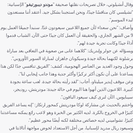
وقال أنشيلوتي، خلال تصريحات نقلتها صحيفة "
موندو ديبورتيفو
" الإسبانية:
"تشيلسي كان منافسًا جيدًا، ونحن استجبنا بشكل جيد. أعتقد أننا مستعدون
لبدء الموسم".
وأضاف: "نحن سعداء لأن جميع اللاعبين سيعودون غدًا. سنبدأ جميعًا العمل يوم
9 من الشهر الجاري، والحقيقة أن العمل كان جيدًا حتى الآن. الشباب قدموا
أداءً جيدًا وكانت تجربة جيدة لهم".
وبسؤاله عن جولر وإندريك: "كلاهما عانى من صعوبة في التعافي بعد مباراة
برشلونة لكنهما بحالة جيدة وسيكونان جاهزان لمباراة السوبر الأوروبي".
وحول وجود العديد من العناصر الهجومية، كشف: "الفريق تنافسي جدًا لكن هذا
يساعدنا على أن نكون أكثر تركيزًا وأكثر جدية وهذا جانب إيجابي لنا".
وعن موقف إيدير ميليتاو، أجاب: "لقد رأيته بحالة جيدة. لعب ساعة بجودة
كبيرة. اللاعبون الذين أنهوا هنا اليوم في حالة جيدة: مودريتش، روديجر،
سيبايوس. الآن لنرى كيف سيعود الباقون".
واختتم بالحديث عن مشاركة لوكا مودريتش كمحور ارتكاز: "إنه يساعد الفريق
كثيرًا في الخروج بالكرة. لديه الكثير من الخبرة وهو لاعب رائع يمكنه مساعدتنا
كثيرًا. تشواميني لديه خصائص مختلفة لكنه أيضًا محور عظيم".
وسيعود ريال مدريد لإسبانيا، من أجل الاستعداد لخوض مواجهة أتالانتا في