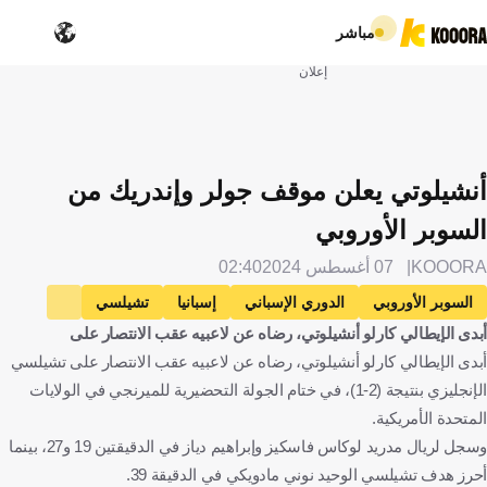
مباشر
إعلان
أنشيلوتي يعلن موقف جولر وإندريك من
السوبر الأوروبي
KOOORA
07 أغسطس 2024
02:40
السوبر الأوروبي
الدوري الإسباني
إسبانيا
تشيلسي
أبدى الإيطالي كارلو أنشيلوتي، رضاه عن لاعبيه عقب الانتصار على
إنجلترا
أتالانتا
إيطاليا
مايوركا
ريال مدريد
أبدى الإيطالي كارلو أنشيلوتي، رضاه عن لاعبيه عقب الانتصار على تشيلسي
كارلو أنشيلوتي
لوكا مودريتش
كرواتيا
داني سيبايوس
الإنجليزي بنتيجة (2-1)، في ختام الجولة التحضيرية للميرنجي في الولايات
كيليان مبابي
فرنسا
فينيسيوس جونيور
البرازيل
المتحدة الأمريكية.
رودريجو جوس
أردا جولر
تركيا
إندريك
كرة قدم
وسجل لريال مدريد لوكاس فاسكيز وإبراهيم دياز في الدقيقتين 19 و27، بينما
أحرز هدف تشيلسي الوحيد نوني مادويكي في الدقيقة 39.