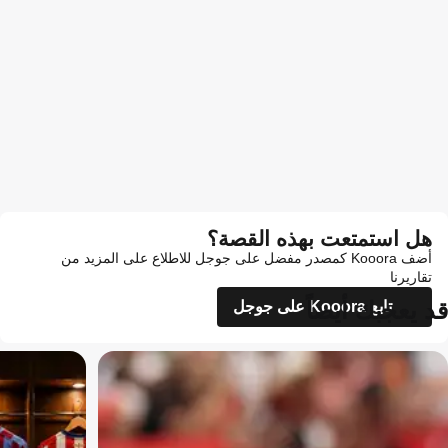
هل استمتعت بهذه القصة؟
أضف Kooora كمصدر مفضل على جوجل للاطلاع على المزيد من
تقاريرنا
قد يعجبك أيضاً
تابع Kooora على جوجل