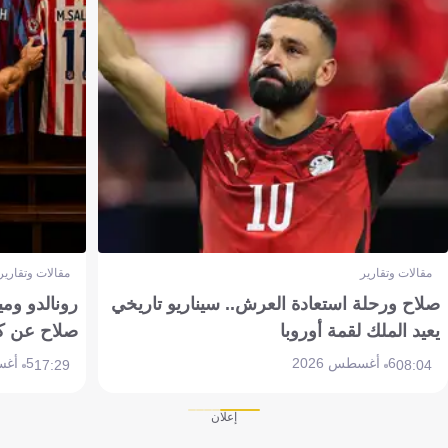
مقالات وتقارير
مقالات وتقارير
صلاح ورحلة استعادة العرش.. سيناريو تاريخي
رونالدو وم
يعيد الملك لقمة أوروبا
صلاح عن ك
6 أغسطس 2026
5 أغسطس 2026
17:29
08:04
إعلان