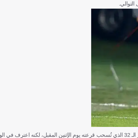
 التوالي.
وأبدى فران إسكريبا، مدرب فياريال سعادته بتأهل الفريق إلى دور الـ 32 الذي تُسحب قرعته يوم الإثنين المقبل، لكن