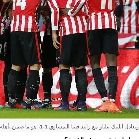
وتعادل أتلتيك بيلباو مع رابيد فيينا النمساوي 1-1، هو ما ضمن تأهله في مجموعته.