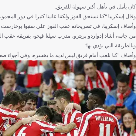
كان يأمل في تأهل أكثر سهولة للفريق.
وقال إسكريبا "كنا نستحق الفوز ولكننا عانينا كثيرا في دور المج
وأضاف إسكريبا، في تصريحاته عقب الفوز على ستيوا بوخارست الروماني 2-1 مساء أمس "كنا الفريق الأفضل وجاء 
وبالطريقة التي نؤدي بها".
وأضاف "كنا نلعب أمام فريق ليس لديه ما يخسره، وفي أجواء صعبة