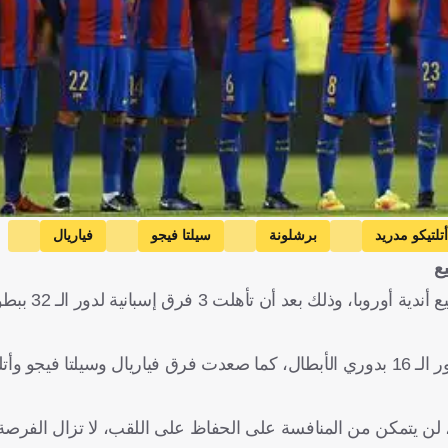
أتلتيكو مدريد
برشلونة
سيلتا فيجو
فياريال
ع
باناثينايكوس
اليونان
رابيد فيينا
النمسا
كرة قدم
تتصدر الأندية الإسبانية، المشهد، حيث تشكل
وتأهل بالفعل برشلونة وريال مدريد وأتلتيكو مدريد وإشبيلية إلى دور الـ 16 بدوري الأبطال، كما صعدت فرق فياريال وسي
ة، الفائز بالدوري الأوروبي في النسخ الـ 3 الماضية، لن يتمكن من المنافسة على الحفاظ على اللقب، لا تزال