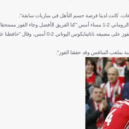
موعات. كانت لدينا فرصة حسم التأهل في مباريات سابقة".
الفوز مستحقا".
من جانبه، أشاد إدواردو بريتزو، مدرب سيلتا فيجو، بفريقه عقب الفوز على مضيفه باناثيناي
 بملعب المنافس وقد حققنا الفوز".