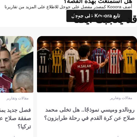
هل استمتعت بهذه القصة؟
أضف Kooora كمصدر مفضل على جوجل للاطلاع على المزيد من تقاريرنا
قد يعجبك أيضاً
تابع Kooora على جوجل
مقالات وتقارير
مقالات وتقارير
رونالدو وميسي نموذجًا.. هل تخلى محمد
فصل جديد بمقاي
صلاح عن كرة القدم في رحلة طرابزون؟
صفقة صلاح عن
تركيا؟