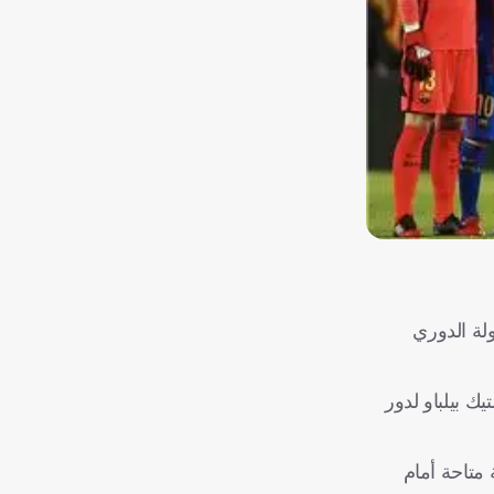
 التمثيل الأكبر بين جميع أندية أوروبا، وذلك بعد أن تأهلت 3 فرق إسبانية لدور الـ 32 ببطولة الدوري
لتا فيجو وأتلتيك بيلباو لدور
 الفرصة متاحة أمام