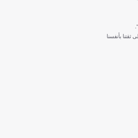
كوس اليوناني 2-0 أمس، وقال "حافظنا على ثقتنا بأنفسنا