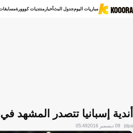
مباريات اليوم
جدول البث
أخبار
منتديات كووورة
مسابقات
أندية إسبانيا تتصدر المشهد في 
dpa
09 ديسمبر 2016
05:49