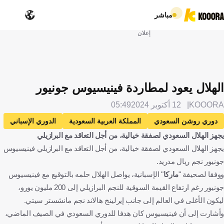
مباشر
إعلان
الهلال يعود لمطاردة فينيسيوس جونيور
KOOORA
12 أكتوبر 2024
05:49
دوري روشن السعودي
المملكة العربية السعودية
الدوري الإسباني
يجهز الهلال السعودي لصفقة خيالية، من أجل التعاقد مع البرازيلي
إسبانيا
سيلتا فيجو
الهلال
الفيحاء
يجهز الهلال السعودي لصفقة خيالية، من أجل التعاقد مع البرازيلي فينيسيوس
فينيسيوس جونيور
البرازيل
إرلينج هالاند
النرويج
الإنتقالات
جونيور نجم ريال مدريد.
كرة قدم
ووفقا لصحيفة "
ماركا
" الإسبانية، يواصل الهلال حلمه بالتوقيع مع فينيسيوس
جونيور رغم ارتفاع القيمة السوقية للنجم البرازيلي إلى 200 مليون يورو،
ليكون الأغلى في العالم إلى جانب إيرلينج هالاند نجم مانشستر سيتي.
وأشارت إلى أن فينيسيوس كان هدفا للدوري السعودي في الصيف الماضي،