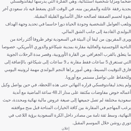
ضخما ومزايا شخصية استثنائية، وهي الفكرة التي يدرسها ليفاندوفسكي
بجدية رفقة عائلته والمقربين منه، في الوقت الذي يضغط فيه ناد سعودي آخر
بقوة لحسم الصفقة لصالحه خلال الأسابيع القليلة المقبلة.
وتلعب العوامل الشخصية وجودة الحياة دورا حاسما في تحديد وجهة الهداف
البولندي القادمة إلى جانب الشق المالي.
ويرى المقربون من ليفا أن البيئة في السعودية توفر ظروفا أكثر راحة من
الناحية اللوجستية والعائلية مقارنة بمدينة شيكاغو والدوري الأمريكي، خصوصا
ما يتعلق بالقرب الجغرافي من القارة الأوروبية، وقصر مدة الرحلات الجوية
التي تستغرق 5 ساعات فقط مقارنة بـ 9 ساعات إلى شيكاغو، بالإضافة إلى
فارق التوقيت البسيط، وهي أمور يراها النجم البولندي مهمة لروتينه اليومي
وللحفاظ على تواصل مستمر مع أوروبا.
ولم يتخذ ليفاندوفسكي قراره النهائي حتى هذه اللحظة، في حين يواصل وكيل
أعماله خوض مفاوضات مكثفة على مدار الـ 48 ساعة الماضية مع أندية
سعودية مختلفة لم تصل جميعها إلى صيغة عروض مالية نهائية ومحددة، حيث
يرغب المهاجم في المقارنة بين كافة الخيارات المتاحة قبل منح موافقته
النهائية، وسط ثقة تامة من مصادر داخل الكرة السعودية برؤية اللاعب في
دوري روشن خلال الموسم المقبل.
إعلان