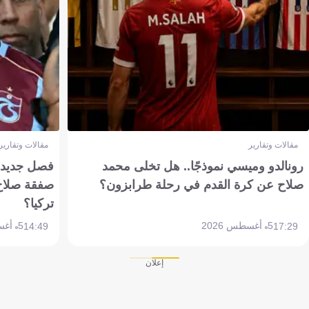
مقالات وتقارير
مقالات وتقارير
رونالدو وميسي نموذجًا.. هل تخلى محمد
فصل جديد بم
صلاح عن كرة القدم في رحلة طرابزون؟
صفقة صلاح
تركيا؟
5 أغسطس 2026
5 أغسطس 2026
14:49
17:29
إعلان