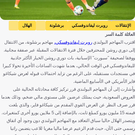
Getty Images
الإنتقالات
روبرت ليفاندوفسكي
برشلونة
الهلال
العائلة كلمة السر
الاتحاد
النصر
الأهلي
الدوري الإسباني
اقترب المهاجم البولندي
روبرت ليفاندوفسكي،
مهاجم برشلونة، من الانتقال
دوري روشن السعودي
بولندا
إسبانيا
المملكة العربية السعودية
إلى دوري روشن للمحترفين خلال فترة الانتقالات المقبلة عبر صفقة مجانية.
كرة قدم
ووفقا لصحيفة "سبورت" الإسبانية، بات دوري روشن الخيار الأكثر جاذبية
لليفاندوفسكي في الوقت الحالي، بعدما شهدت الساعات الأخيرة تحولا كبيرا
في مستجدات مستقبله، على الرغم من تزايد احتمالات قبوله لعرض شيكاغو
فاير الأمريكي في الأسابيع الماضية.
وأشارت إلى أن المهاجم البولندي قرر تركيز كافة محادثاته الحالية على
العروض السعودية، حيث يمتلك عرضين على مستوى مالي ضخم، وذلك بعدما
قرر صرف النظر عن العرض القوي المقدم من شيكاغو فاير، والذي بلغت
قيمته 15 مليون يورو كمبلغ ثابت، بالإضافة إلى 5 ملايين يورو أخرى كمتغيرات.
ويتصدر الهلال حاليا سباق التعاقد مع المهاجم البولندي دون وجود أي اتفاق
رسمي حتى الآن، حيث قدم الزعيم عرضا ماليا مغريا للاعب يتضمن راتبا