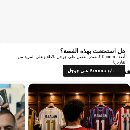
هل استمتعت بهذه القصة؟
أضف Kooora كمصدر مفضل على جوجل للاطلاع على المزيد من
تقاريرنا
قد يعجبك أيضاً
تابع Kooora على جوجل