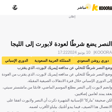
مباشر
إعلان
النصر يضع شرطًا لعودة لابورت إلى الليجا
KOOORA
10 يونيو 2024
17:22
دوري روشن السعودي
المملكة العربية السعودية
الدوري الإسباني
وضع النصر شرطًا للتخلي عن مدافعه إيمريك لابورت، الذي يقترب
إسبانيا
أتلتيك بيلباو
النصر
ايميريك لابورت
وضع النصر شرطًا للتخلي عن مدافعه إيمريك لابورت، الذي يقترب من العودة
الإنتقالات
كرة قدم
إلى الدوري الإسباني خلال فترة الانتقالات الصيفية المقبلة.
وانضم لابورت إلى النصر مطلع الموسم الماضي، قادمًا من مانشستر سيتي،
بعقد يمتد لعامين إضافيين.
لكن صحيفة "ماركا" الإسبانية الشهيرة ذكرت أن النصر ولابورت اتفقا على
الانفصال هذا الصيف، فيما يبدو أتلتيك بيلباو الأقرب لضمه.