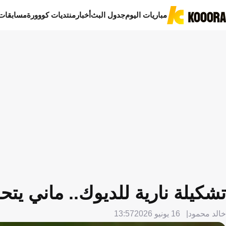
مباريات اليوم
جدول البث
أخبار
منتديات كووورة
مسابقات
تشكيلة نارية للديوك.. ماني يت
خالد محمود
16 يونيو 2026
13:57