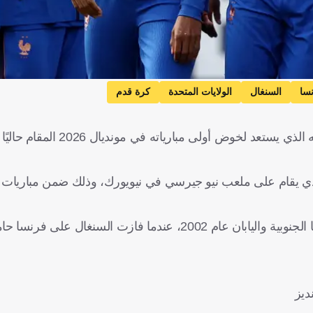
سا
السنغال
الولايات المتحدة
كرة قدم
، عن تشكيل فريقه الذي يستعد لخوض أولى مباريات
الذي يقام على ملعب نيو جيرسي في نيويورك، وذلك ضمن مباريات
ويعيد ذلك اللقاء ذكريات مواجهة الفريقين في افتتاح مونديال كوريا الجنوبية واليابان عام 2002، عندما ف
ديز