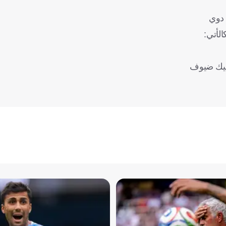
 دوي
لأتي:
ماليك ضيوف