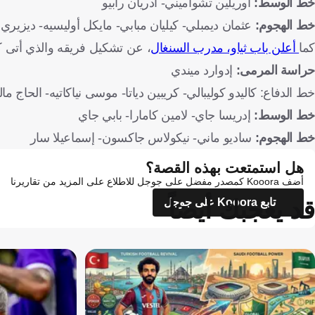
خط الوسط:
أوريلين تشواميني- أدريان رابيو
خط الهجوم:
عثمان ديمبلي- كيليان مبابي- مايكل أوليسيه- ديزيري
كما
أعلن باب ثياو، مدرب السنغال
، عن تشكيل فريقه والذي أتى كا
حراسة المرمى:
إدوارد ميندي
خط الدفاع: كاليدو كوليبالي- كريبين دياتا- موسى نياكاتيه- الحاج 
خط الوسط:
إدريسا جاي- لامين كامارا- بابي جاي
خط الهجوم:
ساديو ماني- نيكولاس جاكسون- إسماعيلا سار
هل استمتعت بهذه القصة؟
أضف Kooora كمصدر مفضل على جوجل للاطلاع على المزيد من تقاريرنا
قد يعجبك أيضاً
تابع Kooora على جوجل