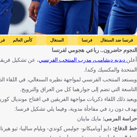
Getty Images
فرنسا ضد السنغال
فرنسا
السنغال
كأس العالم
فرن
النجوم حاضرون.. رباعي هجومي لفرنسا
أعلن
ديديه ديشامب، مدرب المنتخب الفرنسي
المتحدة والمكسيك وكندا.
ويستعد المنتخب الفرنسي لمواجهة نظيره السنغالي، في اللقاء 
التاسعة التي تضم إلى جوارهما كل من العراق والنرويج.
بهدف دون رد في مفاجأة مدوية، وفيما يلي تشكيل فرنسا:
حراسة المرمى:
مايك ماينان
خط الدفاع:
دايو أوباميكانو- جوليس كوندي- ويليام ساليبا- ثيو هيرنان