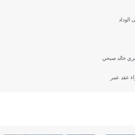
لرجاء المغربي والوحدة الإماراتي وشباب المحمدية المغربي قبل انتقاله في فبراير / شباط 2024 إلى الوداد
مصري خالد صبحي
اء عقد عمر