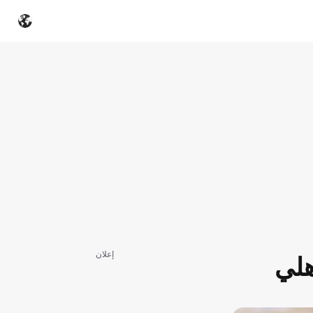
إعلان
هلي