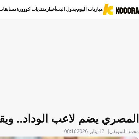
مباريات اليوم
جدول البث
أخبار
منتديات كووورة
مسابقات
المصري يضم لاعب الوداد.. وي
محمد السويفي
12 يناير 2026
08:16