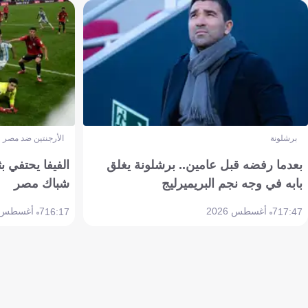
برشلونة
الأرجنتين ضد مصر
بعدما رفضه قبل عامين.. برشلونة يغلق
الفيفا يحتفي بث
بابه في وجه نجم البريميرليج
شباك مصر
7 أغسطس 2026
7 أغسطس 2026
16:17
17:47