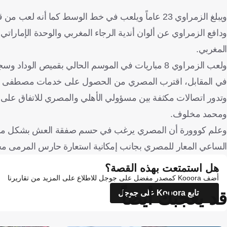
ويبلغ الزمراوي 23 عاماً ويلعب في خط الوسط كما أنه لعب من قبل في منتخبي الناشئين والشباب في المغرب.
المغربي.
ولعب الزمراوي 8 مباريات في الموسم الحالي بقميص الوداد وسجل هدفاً وصنع هدفين لزملائه.
في المقابل، اقترب المصري من الحصول على خدمات مصطفى العش 
وتدور اتصالات مكثفة بين مسؤولي الأهلي والمصري للاتفاق على 
ومحمد مخلوف.
وعلم كووورة أن المصري يرغب في حسم صفقة العش بشكل منفرد ق
الساعي المعار للمصري بجانب إمكانية استعارة حارس المرمى م
هل استمتعت بهذه القصة؟
أضف Kooora كمصدر مفضل على جوجل للاطلاع على المزيد من تقاريرنا
قد يعجبك أيضاً
تابع Kooora على جوجل