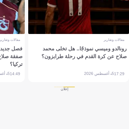
مقالات وتقارير
مقالات وتقارير
رونالدو وميسي نموذجًا.. هل تخلى محمد
فصل جديد بم
صلاح عن كرة القدم في رحلة طرابزون؟
صفقة صلاح
تركيا؟
5 أغسطس 2026
5 أغسطس 2026
14:49
17:29
إعلان