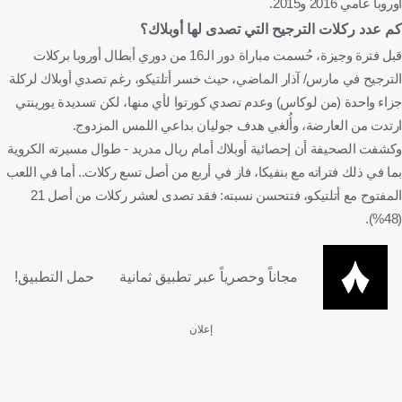
أوروبا عامي 2016 و2015.
كم عدد ركلات الترجيح التي تصدى لها أوبلاك؟
قبل فترة وجيزة، حُسمت مباراة دور الـ16 من دوري أبطال أوروبا بركلات
الترجيح في مارس/ آذار الماضي، حيث خسر أتلتيكو، رغم تصدي أوبلاك لركلة
جزاء واحدة (من لوكاس) وعدم تصدي كورتوا لأي منها، لكن تسديدة يورينتي
ارتدت من العارضة، وأُلغي هدف جوليان بداعي اللمس المزدوج.
وكشفت الصحيفة أن إحصائية أوبلاك أمام ريال مدريد - طوال مسيرته الكروية
بما في ذلك فتراته مع بنفيكا، فاز في أربع من أصل تسع ركلات.. أما في اللعب
المفتوح مع أتلتيكو، فتتحسن نسبته: فقد تصدى لعشر ركلات من أصل 21
(48%).
مجاناً وحصرياً عبر تطبيق ثمانية
حمل التطبيق!
إعلان