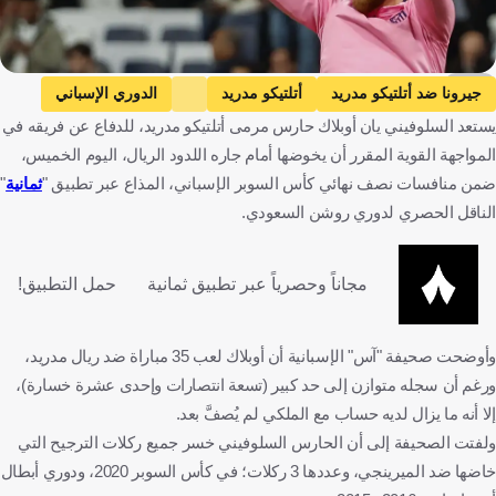
EPA
جيرونا ضد أتلتيكو مدريد
أتلتيكو مدريد
الدوري الإسباني
يستعد السلوفيني يان أوبلاك حارس مرمى أتلتيكو مدريد، للدفاع عن فريقه في
يان أوبلاك
ريال مدريد
السوبر الإسباني
إسبانيا
المواجهة القوية المقرر أن يخوضها أمام جاره اللدود الريال، اليوم الخميس،
سلوفينيا
كرة قدم
ضمن منافسات نصف نهائي كأس السوبر الإسباني، المذاع عبر تطبيق "
ثمانية
"
الناقل الحصري لدوري روشن السعودي.
مجاناً وحصرياً عبر تطبيق ثمانية
حمل التطبيق!
وأوضحت صحيفة "آس" الإسبانية أن أوبلاك لعب 35 مباراة ضد ريال مدريد،
ورغم أن سجله متوازن إلى حد كبير (تسعة انتصارات وإحدى عشرة خسارة)،
إلا أنه ما يزال لديه حساب مع الملكي لم يُصفَّ بعد.
ولفتت الصحيفة إلى أن الحارس السلوفيني خسر جميع ركلات الترجيح التي
خاضها ضد الميرينجي، وعددها 3 ركلات؛ في كأس السوبر 2020، ودوري أبطال