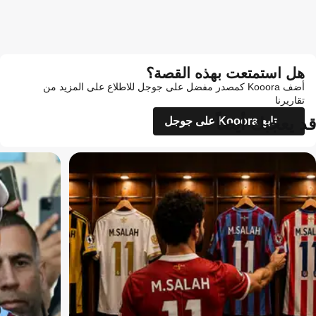
هل استمتعت بهذه القصة؟
أضف Kooora كمصدر مفضل على جوجل للاطلاع على المزيد من
تقاريرنا
قد يعجبك أيضاً
تابع Kooora على جوجل