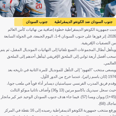
Congolese Football Federation media
جنوب السودان ضد الكونغو الديمقراطية
جنوب السودان
دنت جمهورية الكونغو الديمقراطية خطوة إضافية من نهائيات كأس العالم
الكونغو الديمقراطية
التصفيات المؤهلة لكأس العالم - إفريقيا
2026، إثر فوزها على جنوب السودان 4-1، اليوم الجمعة، في الجولة السابعة
ليسوتو ضد جنوب أفريقيا
ليسوتو
جنوب أفريقيا
من التصفيات الإفريقية.
بنين ضد زيمبابوي
بنين
زيمبابوي
مصر ضد إثيوبيا
ويتأهل أبطال المجموعات التسع تلقائيا إلى النهائيات المونديال المقبل، ثم يتم
مصر
إثيوبيا
جيبوتي ضد بوركينا فاسو
جيبوتي
سحب أفضل أربعة ثواني إلى الملحق الإفريقي ليتأهل أحدهم إلى الملحق
العالمي.
بوركينا فاسو
أوغندا ضد موزمبيق
أوغندا
ويسعى منتخب "الفهود" إلى التأهل للمونديال للمرة الثانية في تاريخه بعد
موزمبيق
مصر
كرة قدم
1974 (كان باسم زائير)، عندما خرج من الدور الأول.
وقدم فريق المدرب الفرنسي سيباستيان ديسابر أداء قوياً في ملعب جوبا،
حيث سجل سيدريك باكامبو مرتين (13 و36) وأضاف ناثانيا مبوكو الثالث
(45+1) ويوان ويسا (57). فيما جاء هدف جنوب السودان الوحيد عبر كير مانجار
ماجاك (68).
ورفع منتخب جمهورية الكونغو الديمقراطية رصيده إلى 16 نقطة في المركز