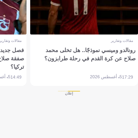
مقالات وتقارير
مقالات وتقارير
رونالدو وميسي نموذجًا.. هل تخلى محمد
فصل جديد بم
صلاح عن كرة القدم في رحلة طرابزون؟
صفقة صلاح
تركيا؟
5 أغسطس 2026
5 أغسطس 2026
14:49
17:29
إعلان