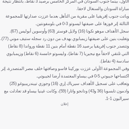
الأول، بينما جنوب السودان في المركز الخامس برصيد 3 نقاط، بانتظار نتيجة
مباراة السودان والسنغال لاحقا.
وباتت جنوب إفريقيا على مقربة من التأهل بعدما عززت صدارتها للمجموعة
الثالثة إثر فوزها على ضيفتها ليسوتو 3-0 في بلومفونتين.
سجل الأهداف موهو نكوتا (16) ولايل فوستر (63) وأوسوين أبوليس (67).
وتغلبت بنين على ضيفتها زيمبابوي بهدف من دون رد سجله ستيف موني (77).
وتتصدر جنوب إفريقيا برصيد 16 نقطة أمام بنين 11 نقطة ورواندا (8 نقاط)
التي تلتقي لاحقاً مع نيجيريا (7 نقاط)، وليسوتو خامسة (6 نقاط) وزيمبابوي
سادسة (4 نقاط).
وفي المجموعة الأولى عززت بوركينا فاسو وصافتها خلف مصر المتصدرة، إثر
اكتساحها جيبوتي 5-0 في بيساو المعتمدة أرضا لجيبوتي.
وتعاقب على تسجيل الأهداف سيرياك إري (16) وجوزي تييندريبيوغو (25)
وادمون تابسوبا (36 و43) ودانجو واتارا (59)، وكانت غينيا بيساو قد تعادلت مع
سيراليون 1-1.
إعلان