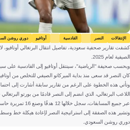
Getty Images
الإنتقالات
النصر
القادسية
أوتافيو
دوري روشن الس
كشفت تقارير صحفية سعودية، تفاصيل انتقال البرتغالي أوتافيو، 
الصيفية لعام 2025.
وبحسب صحيفة "الرياضية"، سينتقل أوتافيو إلى القادسية على سبيل ا
كان النصر قد سعى منذ بداية الميركاتو الصيفي للتخلص من أوتافيو
وتأتي هذه الخطوة على الرغم من تقارير سابقة أشارت إلى احتمال انض
عبر جميع المسابقات، سجل خلالها 12 هدفًا وصنع 16 تمريرة حاسمة.
وتشير هذه الصفقة إلى استراتيجية النصر لإعادة هيكلة خط وسطه
دوري روشن السعودي.