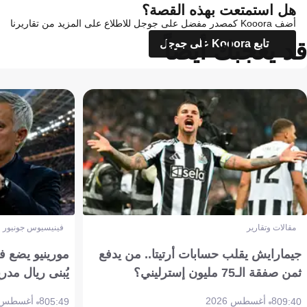
هل استمتعت بهذه القصة؟
أضف Kooora كمصدر مفضل على جوجل للاطلاع على المزيد من تقاريرنا
قد يعجبك أيضاً
تابع Kooora على جوجل
مقالات وتقارير
فينيسيوس جونيور
جيمارايش يقلب حسابات أرتيتا.. من يدفع
مورينيو يضع ف
ثمن صفقة الـ75 مليون إسترليني؟
يُبنى ريال مدري
8 أغسطس 2026
8 أغسطس 2026
05:49
09:40