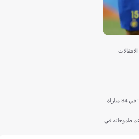
انتقالات
اللاعب البرتغالي، الذي انضم إلى النصر قادمًا من بورتو البرتغالي في صيف 2023 بصفقة قيمتها 60 مليون يورو، شارك مع "العالمي" في 84 مباراة
دعم طموحاته في