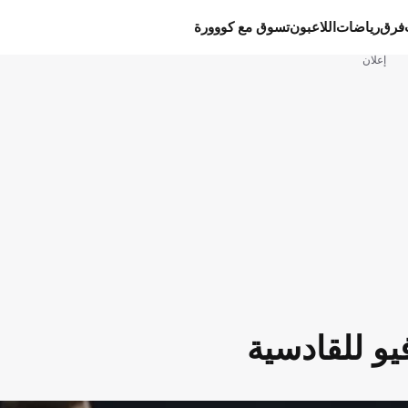
فرق
رياضات
اللاعبون
تسوق مع كووورة
إعلان
يو للقادسية