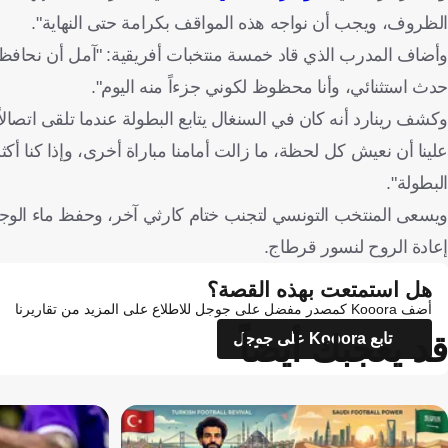
الظروف، ويجب أن نواجه هذه المواقف بكرامة حتى النهاية".
وأضاف المدرب الذي قاد خمسة منتخبات أفريقية: "آمل أن نحافظ ع
حدث استثنائي، وأنا محظوظ لكوني جزءاً منه اليوم".
وكشف رينارد أنه كان في السنغال يتابع البطولة عندما تلقى اتصالاً م
علينا أن نعيش كل لحظة، ما زالت أمامنا مباراة أخرى، وإذا كنا أك
البطولة".
ويسعى المنتخب التونسي لتجنب ختام كارثي آخر، وحفظ ماء الوجه أم
إعادة الروح لنسور قرطاج.
هل استمتعت بهذه القصة؟
أضف Kooora كمصدر مفضل على جوجل للاطلاع على المزيد من تقاريرنا
قد يعجبك أيضاً
تابع Kooora على جوجل