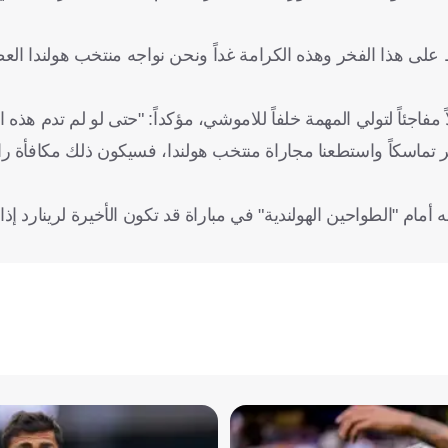
لى هذا الفخر وهذه الكرامة غداً ونحن نواجه منتخب هولندا العظ
فاجئاً لتولي المهمة خلفاً للاموشي، مؤكداً: "حتى لو لم تدم هذه ال
ثر تماسكاً واستطعنا مجاراة منتخب هولندا، فسيكون ذلك مكافأة رائ
ام "الطواحين الهولندية" في مباراة قد تكون الأخيرة لرينارد إذا