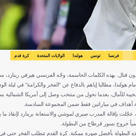
فرنسا
تونس
هولندا
الولايات المتحدة
كرة قدم
 دون قتال. بهذه الكلمات الحاسمة، وجّه الفرنسي هيرفي رينارد، 
م هولندا، مطالبا إياهم بالدفاع عن "الفخر والكرامة" في ليلة الود
 مخيبة للآمال، بعدما تحول من منتخب وصل إلى أمريكا الشمالية 
عة أهداف في مباراتين فقط ضمن المجموعة السادسة.
كانت البداية بكارثة كروية أمام السويد انتهت بخسارة قاسية 5-1، عجّلت بإقالة المدرب صبري لموشي والاستعانة برينار
سمياً خروج نسور قرطاج من البطولة.
اء هذه البطولة بأفضل صورة ممكنة. كرة القدم تتطلب الفخر حتى 