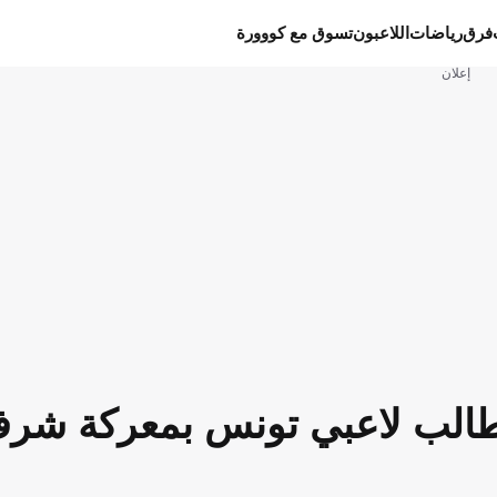
فرق
رياضات
اللاعبون
تسوق مع كووورة
إعلان
د يطالب لاعبي تونس بمعركة شر