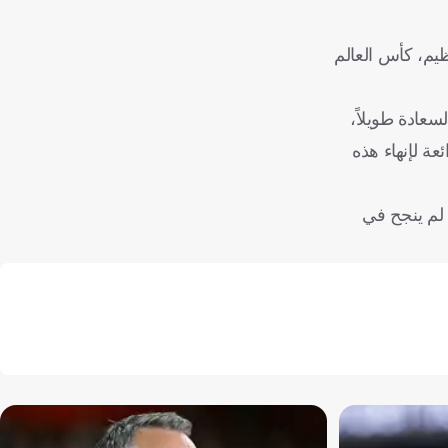
يم، كأس العالم
سعادة طويلاً،
عة لإنهاء هذه
 لم ينجح في