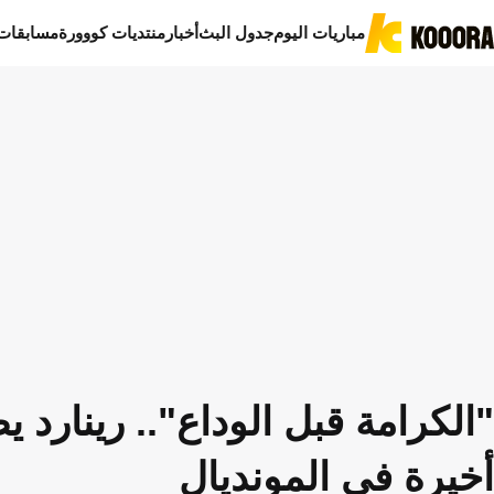
مباريات اليوم
جدول البث
أخبار
منتديات كووورة
مسابقات
"الكرامة قبل الوداع".. رينار
أخيرة في المونديال