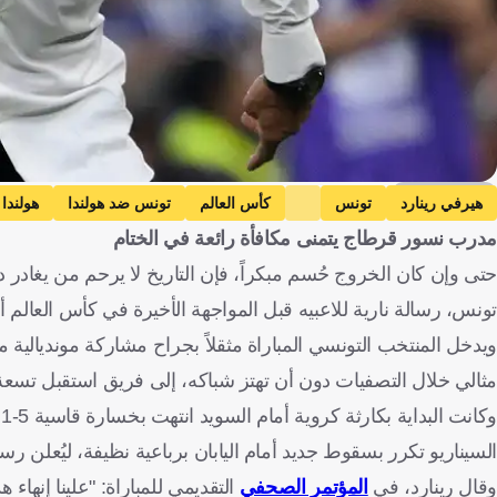
Getty Images
هيرفي رينارد
تونس
كأس العالم
تونس ضد هولندا
هولندا
مدرب نسور قرطاج يتمنى مكافأة رائعة في الختام
حتى وإن كان الخروج حُسم مبكراً، فإن التاريخ لا يرحم من يغادر
تونس، رسالة نارية للاعبيه قبل المواجهة الأخيرة في كأس العالم أما
ويدخل المنتخب التونسي المباراة مثقلاً بجراح مشاركة مونديالية
مثالي خلال التصفيات دون أن تهتز شباكه، إلى فريق استقبل تس
و
السيناريو تكرر بسقوط جديد أمام اليابان برباعية نظيفة، ليُعلن ر
وقال رينارد، في
المؤتمر الصحفي
التقديمي للمباراة: "علينا إنه