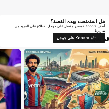
هل استمتعت بهذه القصة؟
أضف Kooora كمصدر مفضل على جوجل للاطلاع على المزيد من
تقاريرنا
قد يعجبك أيضاً
تابع Kooora على جوجل