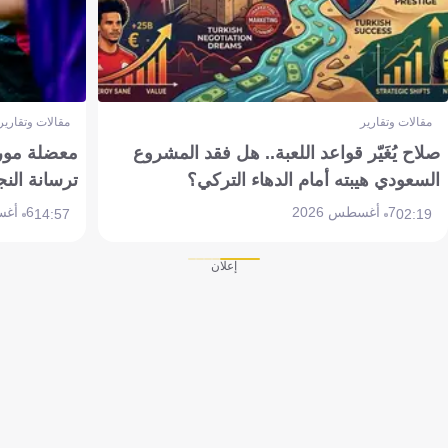
مقالات وتقارير
مقالات وتقارير
صلاح يُغَيّر قواعد اللعبة.. هل فقد المشروع
معضلة مورين
السعودي هيبته أمام الدهاء التركي؟
ترسانة النج
7 أغسطس 2026
6 أغسطس 2026
14:57
02:19
إعلان