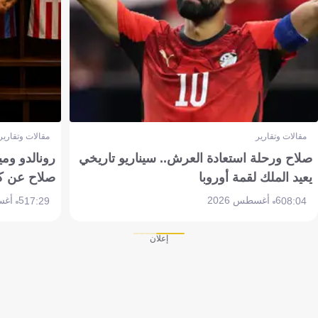
مقالات وتقارير
مقالات وتقارير
صلاح ورحلة استعادة العرش.. سيناريو تاريخي
رونالدو وم
يعيد الملك لقمة أوروبا
صلاح عن ك
6 أغسطس 2026
5 أغسطس 2026
17:29
08:04
إعلان