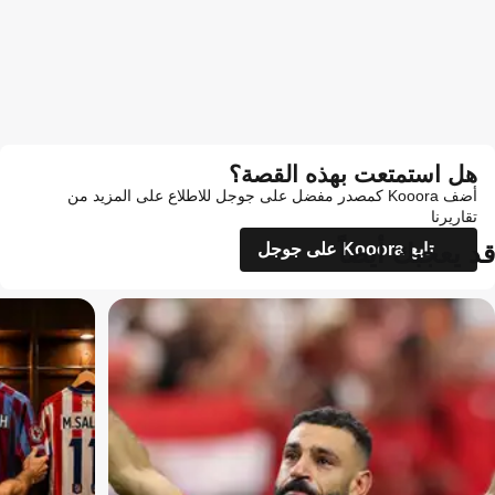
هل استمتعت بهذه القصة؟
أضف Kooora كمصدر مفضل على جوجل للاطلاع على المزيد من
تقاريرنا
قد يعجبك أيضاً
تابع Kooora على جوجل