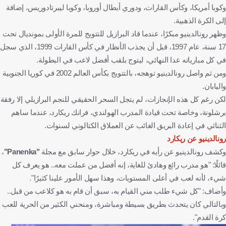
وكوبا أمريكا، وكأس القارات، ودوري أبطال أوروبا، وكوبا ليبرتادوريس، إضافة
إلى الكرة الذهبية.
وظهر رونالدينيو مبكرًا، عندما قاد البرازيل للتتويج للمرة الأولى بمونديال تحت
17 سنة، عام 1997، قبل أن يجذب الأنظار في كأس القارات 1999، الذي سجل
في كل مبارياته عدا النهائي، ليتوج بلقب أفضل لاعب في البطولة.
ومن ثم واصل رونالدينيو توهجه، بالتتويج بكأس العالم 2002 في كوريا الجنوبية
واليابان.
لكن رغم كل هذه الإنجازات، لم يتجل السحر الحقيقي للنجم البرازيلي إلا رفقة
برشلونة، وخاصة تحت قيادة المدرب الهولندي، فرانك ريكارد، عندما ساهم
الثنائي في إعادة البريق الغائب عن العملاق الكتالوني لسنوات.
رونالدينيو عن ريكارد
وكشف رونالدينيو عن رأيه في ريكارد، خلال حوار سابق مع مجلة
"Panenka"
،
قائلًا: "هو مدرب رائع وهادئ للغاية، إنه أفضل من عملت معه.. هو يعرف كل
شيء، لأنه لعب في أعلى المستويات، وهذا سهل الأمور علينا كثيرًا".
وأضاف: "كل شيء طلب مني القيام به، سبق أن قام به هو كلاعب من قبل..
وبالتالي كان يتحدث بطريق بسيطة ومباشرة، ومنحني الكثير من الحرية للعب
كرة القدم".