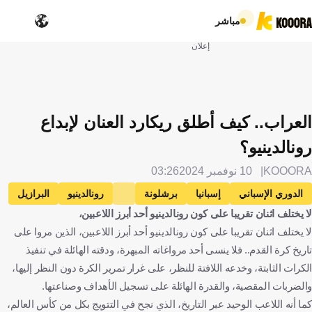
مباشر
إعلان
العراب.. كيف أطلق ريكارد العنان لإبداع
رونالدينيو؟
KOOORA
10 نوفمبر 2024
03:26
الدوري الإسباني
إسبانيا
برشلونة
رونالدينيو
البرازيل
لا يختلف اثنان تقريبا على كون رونالدينيو أحد أبرز اللاعبين،
فرانك ريكارد
هولندا
كرة قدم
لا يختلف اثنان تقريبا على كون رونالدينيو أحد أبرز اللاعبين، الذين مروا على
تاريخ كرة القدم.. فلا ينسى أحد مرواغاته المبهرة، ودقته الهائلة في تنفيذ
الكرات الثابتة، وخدعه اللافتة للنظر، على غرار تمرير الكرة دون النظر إليها،
والضربات المقصية، والقدرة الهائلة على تسجيل الأهداف وصناعتها.
كما أنه اللاعب الوحيد عبر التاريخ، الذي نجح في التتويج بكل من كأس العالم،