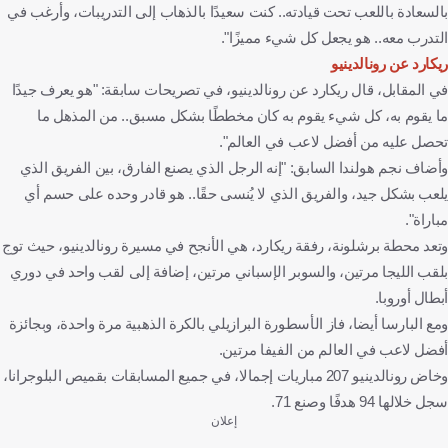
بالسعادة باللعب تحت قيادته.. كنت سعيدًا بالذهاب إلى التدريبات، وأرغب في
التدرب معه.. هو يجعل كل شيء مميزًا".
ريكارد عن رونالدينيو
في المقابل، قال ريكارد عن رونالدينيو، في تصريحات سابقة: "هو يعرف جيدًا
ما يقوم به، كل شيء يقوم به كان مخططًا بشكل مسبق.. من المذهل ما
تحصل عليه من أفضل لاعب في العالم".
وأضاف نجم هولندا السابق: "إنه الرجل الذي يصنع الفارق، بين الفريق الذي
يلعب بشكل جيد، والفريق الذي لا يُنسى حقًا.. هو قادر وحده على حسم أي
مباراة".
وتعد محطة برشلونة، رفقة ريكارد، هي الأنجح في مسيرة رونالدينيو، حيث توج
بلقب الليجا مرتين، والسوبر الإسباني مرتين، إضافة إلى لقب واحد في دوري
أبطال أوروبا.
ومع البارسا أيضا، فاز الأسطورة البرازيلي بالكرة الذهبية مرة واحدة، وبجائزة
أفضل لاعب في العالم من الفيفا مرتين.
وخاض رونالدينيو 207 مباريات إجمالا، في جميع المسابقات بقميص البلوجرانا،
سجل خلالها 94 هدفًا وصنع 71.
إعلان