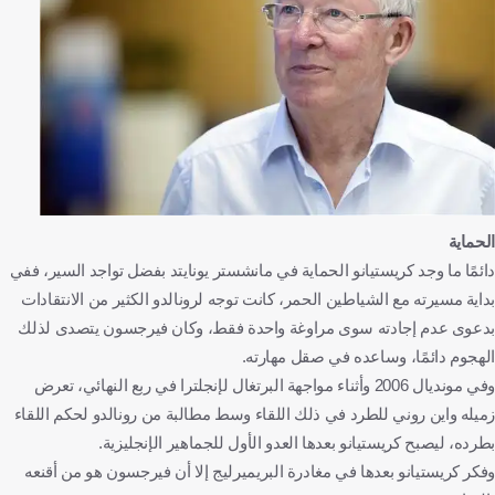
الحماية
دائمًا ما وجد كريستيانو الحماية في مانشستر يونايتد بفضل تواجد السير، ففي
بداية مسيرته مع الشياطين الحمر، كانت توجه لرونالدو الكثير من الانتقادات
بدعوى عدم إجادته سوى مراوغة واحدة فقط، وكان فيرجسون يتصدى لذلك
الهجوم دائمًا، وساعده في صقل مهارته.
وفي مونديال 2006 وأثناء مواجهة البرتغال لإنجلترا في ربع النهائي، تعرض
زميله واين روني للطرد في ذلك اللقاء وسط مطالبة من رونالدو لحكم اللقاء
بطرده، ليصبح كريستيانو بعدها العدو الأول للجماهير الإنجليزية.
وفكر كريستيانو بعدها في مغادرة البريميرليج إلا أن فيرجسون هو من أقنعه