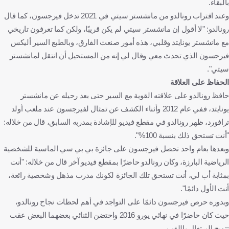
بالبقاء.
وعند اقتراب رونالدو من مانشستر سيتي في 2021 تدخل فيرجسون، كما قال
رونالدو: "لا أقول إن مانشستر سيتي لم يكن قريبًا، ولكن كما تعرفون تاريخي
مع مانشستر يونايتد وقلبي، هذه أمور صنعت الفارق، وبالطبع السير أليكس
فيرجسون الذي تحدث معي وقال لي إنه من المستحيل أن انتقل لمانشستر
سيتي".
الحفاظ على العلاقة
حافظ رونالدو على علاقته القوية مع السير حتى بعد رحيله عن مانشستر
يونايتد، ففي عام 2012 وأثناء الكشف عن تمثال لفيرجسون عند ملعب أولد
ترافورد، ظهر رونالدو في مقطع فيديو للإشادة بمدربه السابق، قال من خلاله:
"أنت تستحق ذلك بنسبة 100%".
وبعدها بعام واحد تحصل فيرجسون على جائزة بي بي سي الماسية للشخصية
الرياضية البارزة، وكان رونالدو حاضرًا بمقطع فيديو آخر قال من خلاله: "أنت
بمثابة أب لي، أنت تستحق تلك الجائزة لكونك مدرب مذهل وشخصية رائعة،
أنت الأول دائمًا".
وبدوره حرص فيرجسون دائمًا على التواجد في أهم لحظات نجاح رونالدو،
حيث كان حاضرًا في نهائي يورو 2016 واحتضن الثنائي بعضهما البعض عقب
تتويج البرتغال باللقب.