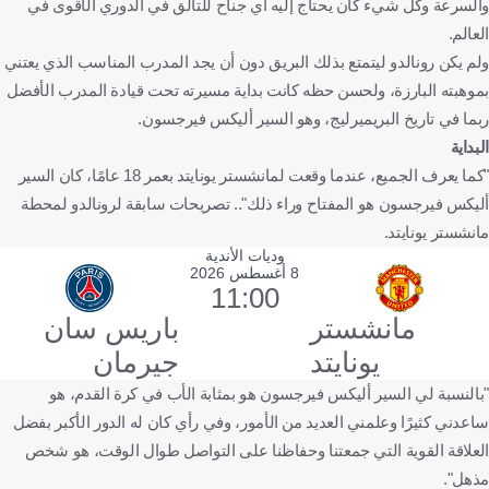
والسرعة وكل شيء كان يحتاج إليه أي جناح للتألق في الدوري الأقوى في
العالم.
ولم يكن رونالدو ليتمتع بذلك البريق دون أن يجد المدرب المناسب الذي يعتني
بموهبته البارزة، ولحسن حظه كانت بداية مسيرته تحت قيادة المدرب الأفضل
ربما في تاريخ البريميرليج، وهو السير أليكس فيرجسون.
البداية
"كما يعرف الجميع، عندما وقعت لمانشستر يونايتد بعمر 18 عامًا، كان السير
أليكس فيرجسون هو المفتاح وراء ذلك".. تصريحات سابقة لرونالدو لمحطة
مانشستر يونايتد.
وديات الأندية
8 أغسطس 2026
11:00
مانشستر
باريس سان
يونايتد
جيرمان
"بالنسبة لي السير أليكس فيرجسون هو بمثابة الأب في كرة القدم، هو
ساعدني كثيرًا وعلمني العديد من الأمور، وفي رأي كان له الدور الأكبر بفضل
العلاقة القوية التي جمعتنا وحفاظنا على التواصل طوال الوقت، هو شخص
مذهل".