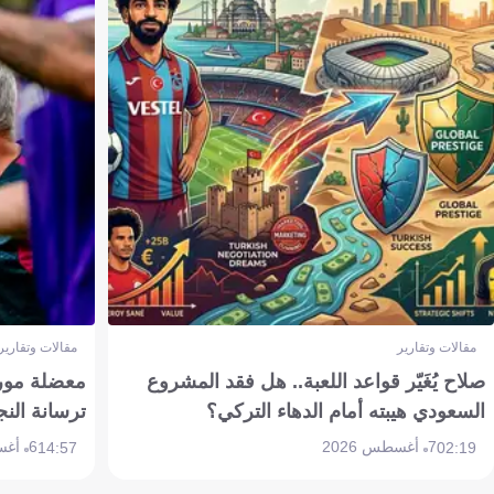
مقالات وتقارير
مقالات وتقارير
صلاح يُغَيّر قواعد اللعبة.. هل فقد المشروع
معضلة مورين
السعودي هيبته أمام الدهاء التركي؟
ترسانة النج
7 أغسطس 2026
6 أغسطس 2026
14:57
02:19