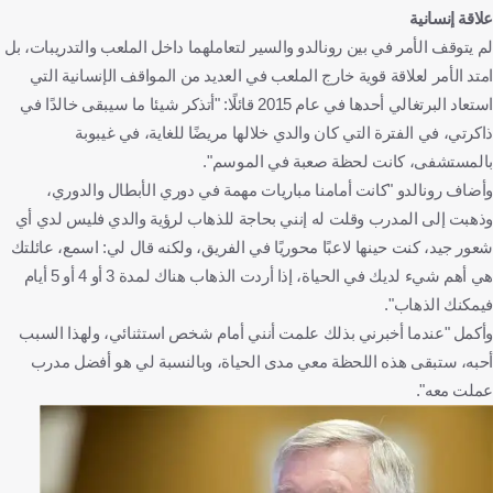
علاقة إنسانية
لم يتوقف الأمر في بين رونالدو والسير لتعاملهما داخل الملعب والتدريبات، بل
امتد الأمر لعلاقة قوية خارج الملعب في العديد من المواقف الإنسانية التي
استعاد البرتغالي أحدها في عام 2015 قائلًا: "أتذكر شيئا ما سيبقى خالدًا في
ذاكرتي، في الفترة التي كان والدي خلالها مريضًا للغاية، في غيبوبة
بالمستشفى، كانت لحظة صعبة في الموسم".
وأضاف رونالدو "كانت أمامنا مباريات مهمة في دوري الأبطال والدوري،
وذهبت إلى المدرب وقلت له إنني بحاجة للذهاب لرؤية والدي فليس لدي أي
شعور جيد، كنت حينها لاعبًا محوريًا في الفريق، ولكنه قال لي: اسمع، عائلتك
هي أهم شيء لديك في الحياة، إذا أردت الذهاب هناك لمدة 3 أو 4 أو 5 أيام
فيمكنك الذهاب".
وأكمل "عندما أخبرني بذلك علمت أنني أمام شخص استثنائي، ولهذا السبب
أحبه، ستبقى هذه اللحظة معي مدى الحياة، وبالنسبة لي هو أفضل مدرب
عملت معه".