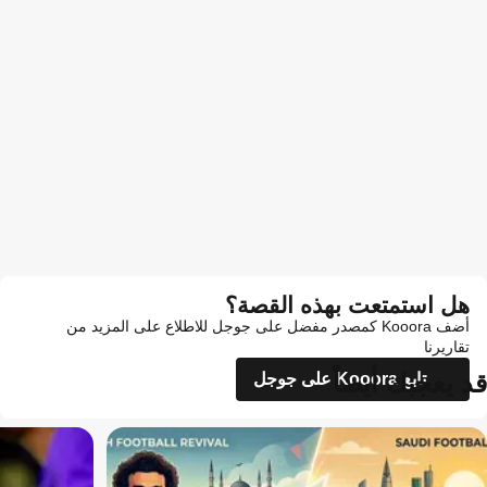
هل استمتعت بهذه القصة؟
أضف Kooora كمصدر مفضل على جوجل للاطلاع على المزيد من
تقاريرنا
قد يعجبك أيضاً
تابع Kooora على جوجل