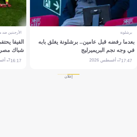
برشلونة
الأرجنتين ضد 
بعدما رفضه قبل عامين.. برشلونة يغلق بابه
الفيفا يحتفي
في وجه نجم البريميرليج
شباك مصر
7 أغسطس 2026
7 أغسطس 2026
16:17
17:47
إعلان