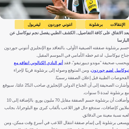
Getty Images
الإنتقالات
برشلونة
انتوني جوردون
ليفربول
بعد الاتفاق على كافة التفاصيل.. الكشف الطبي يفصل نجم نيوكاسل عن
بايرن ميونخ
إسبانيا
إنجلترا
ألمانيا
كرة قدم
البارسا
حسم برشلونة صفقته الصيفية الأولى، بالتعاقد مع الإنجليزي أنتوني جوردون
جناح نيوكاسل، لدعم خطه الأمامي في الموسم المقبل.
وبحسب صحيفة "موندو ديبورتيفو"، فقد
أتم النادي الكتالوني اتفاقه مع
نيوكاسل لضم جوردون
، ومن المتوقع وصوله إلى برشلونة قريبًا لإجراء
الفحوصات الطبية قبل إعلان الصفقة رسميًا.
وأشارت الصحيفة إلى أن الجناح الدولي الإنجليزي صاحب الـ25 عامًا، سيوقع
مع برشلونة لمدة 5 سنوات.
وأضافت أن برشلونة حسم الصفقة مقايل 70 مليون يورو، بالإضافة إلى 10
ملايين كإضافات، ستدفع حال فوز اللاعب بألقاب كبرى مع البلوجرانا، بجانب
لعبه نسبة معينة من الدقائق.
ويسعى برشلونة إلى إتمام صفقة انتقال اللاعب في أسرع وقت ممكن، ومن