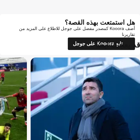
هل استمتعت بهذه القصة؟
أضف Kooora كمصدر مفضل على جوجل للاطلاع على المزيد من
تقاريرنا
قد يعجبك أيضاً
تابع Kooora على جوجل