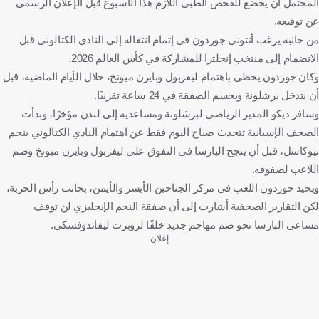
المحتمل أن يخضع للفحص الطبي اللازم هذا الأسبوع قبل الإعلان الرسمي
عن توقيعه.
من جانبه يرغب أنتوني جوردون في إتمام انتقاله إلى النادي الكتالوني قبل
الانضمام إلى منتخب إنجلترا للمشاركة في كأس العالم 2026.
وكان جوردون يحظى باهتمام ليفربول وبايرن ميونخ، خلال الأيام الماضية، قبل
أن يتدخل برشلونة ويحسم الصفقة في 24 ساعة تقريبًا.
وسافر ديكو المدير الرياضي لبرشلونة ومساعديه إلى لندن مؤخرًا، وبدأت
الصحف الإسبانية تتحدث صباح اليوم فقط عن اهتمام النادي الكتالوني بنجم
نيوكاسل، قبل أن ينجح البارسا في التفوق على ليفربول وبايرن ميونخ وضم
اللاعب لصفوفه.
ويجيد جوردون اللعب في مركز الجناحين الأيسر والأيمن، بجانب رأس الحربة،
لكن التقارير الصحفية أشارت إلى أن صفقة النجم الإنجليزي لن توقف
مساعي البارسا نحو ضم مهاجم جديد خلفًا لروبرت ليفاندوفسكي.
إعلان