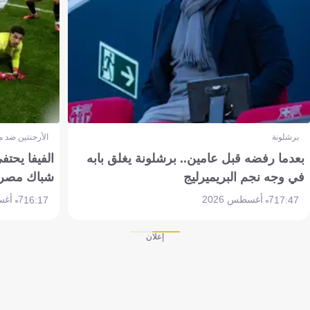
برشلونة
الأرجنتين ضد 
بعدما رفضه قبل عامين.. برشلونة يغلق بابه
الفيفا يحتفي
في وجه نجم البريميرليج
شباك مصر
7 أغسطس 2026
7 أغسطس 2026
16:17
17:47
إعلان