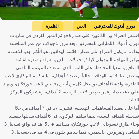
كووورة
دوري أدنوك للمحترفين
العين
الظفرة
اشتعل الصراع بين اللاعبين على صدارة قوائم التميز الفردي في مباريات
خورفكان
الوحدة
شباب أهلي دبي
دوري "أدنوك" الإماراتي للمحترفين، بعد مرور 5 جولات من عمر المنافسة.
الوصل
الجزيرة
النصر
البطائح
ودائما ما يكون الصراع على صدارة قائمة الهدافين، هو الأكثر جذبا للاهتمام،
دبا الفجيرة
عجمان
الشارقة
بني ياس
ويكرر المهاجم التوجولي لابا كودجو لاعب العين، تفوقه بتصدره لقائمة
لابا كودجو فودوه
كريم البركاوي
مهند علي كاظم
عمر خربين
الهدافين، سعيا للمحافظة على اللقب الذي استعاده الموسم الماضي.
ويتصدر لابا، قائمة الهدافين حالياً برصيد 7 أهداف، ويليه كريم البركاوي لاعب
طارق تيسودالي
أليخاندرو روميرو
دوسان تاديتش
الظفرة، ولديه 6 أهداف، وسجل كل من أيلتون فيليبي لاعب خورفكان، ومهند
فيدريكو كارتابيا
H. Neto
وليد أزارو
يحيى بن خالق
علي لاعب دبا، وعمر خريبين لاعب الوحدة، 3 أهداف، ويتشاركون المركز
فواز عوانة المصعبي
سفيان بوفتيني
الإمارات العربية المتحدة
الثالث.
توغو
المغرب
العراق
سوريا
الأرجنتين
صربيا
أما على صعيد المساهمات التهديفية، فشارك لابا في 7 أهداف من خلال
البرتغال
كرة قدم
تسجيله لأهدافه السبعة، بينما ساهم البركاوي في 6 أهداف سجلها بنفسه.
وجاء طارق تيسودالي لاعب خورفكان، مساهما في 5 أهداف بواقع تسجيل 3
أهداف، وتمريرتين حاسمتين، فيما ساهم أيلتون في 4 أهداف، بتسجيل 3