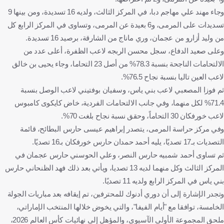
وجاء مهند علي مهاجم دبا، في المركز الثالث، ولديه 16 تسديدة، ومن بينها 9
تسديدات على المرمى، و6 بعيدة عن المرمى، وتساوى في المركز الرابع كل
من وليد أزارو من عجمان، وري ماناج من الشارقة، برصيد 16 تسديدة.
وعلى صعيد الدفاع، سجل محسن الربجه لاعب الظفرة، أعلى عدد من
الالتحامات الناجحة بنسبة 78.3% من أصل 23 التحاما، وجاء يحيى بن خالق
لاعب العين تاليا بنسبة نجاح 76.5%.
ثم فوزا المصعبي لاعب بني ياس، وسفيان بوفتيني لاعب الوصل بنسبة
71.4% لكل منهما، وفي جانب الالتحامات الفردية، خاض كايكوى كامبوس
لاعب خورفكان 30 التحاماً، وحقق نسبة نجاح بلغت 70%.
وفي مركز حراسة المرمى، يتصدر إبراهيم عيسى حارس البطائح، قائمة
التصديات بـ17 تصديًا، يليه أحمد حمدان حارس خورفكان بـ16 تصديًا.
ثم تساوى أحمد شمبيه حارس النصر، وعلي الحوسني حارس عجمان في
المركز الثالث وكل منهما لديه 13 تصديا، ويأتي بعد ذلك فهد الظنحاني حارس
بني ياس في المركز الرابع ولديه 11 تصديًا.
وتجدر الإشارة إلى أن دوري أدنوك للمحترفين، تم إيقافه بعد مباريات الجولة
الخامسة، توافقا مع "أيام الفيفا"، والتي يخوض خلالها المنتخب الإماراتي،
ملحق المجموعة الأولى الآسيوي، والمؤهل إلى نهائيات كأس العالم 2026،