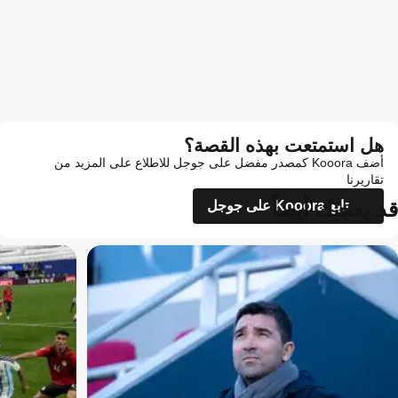
هل استمتعت بهذه القصة؟
أضف Kooora كمصدر مفضل على جوجل للاطلاع على المزيد من
تقاريرنا
قد يعجبك أيضاً
تابع Kooora على جوجل