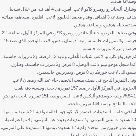
وصناعة هدف.
وشارك أليخاندرو روميرو كاكو لاعب العين، في 4 أهداف، من خلال تسجيل
هدف، وصناعة 3 أهداف، وقدم محمد الخليوي لاعب الظفرة، مساهمة مماثلة
بعد تسجيله هدفين، وصناعته هدفين.
وفي صناعة الفرص، جاء أليخاندرو روميرو كاكو، في المركز الأول بصناعته 22
فرصة، و3 تمريرات حاسمة، وتبعه دوسان تادش، لاعب الوحدة الذي صنع 15
فرصة ومرر 3 تمريرات حاسمة.
ثم فيدريكو كارتابيا لاعب شباب الأهلي، ولديه 13 فرصة، و3 تمريرات حاسمة،
كما سجل هوجو نيتو لاعب الوصل، 8 فرص و3 تمريرات حاسمة، وطارق
تيسودالي لاعب خورفكان، 8 فرص، وتمريرتين حاسمتين.
وفي التمرير الناجح في نصف ملعب الخصم، جاء عبد الله رمضان لاعب
الجزيرة، في المركز الأول برصيد 157 تمريرة ناجحة، وبنسبة دقة بلغت
84.1%، ويليه جوستافو أليكس لاعب النصر، ولديه 151 تمريرة ناجحة، ثم نيتو
لاعب البطائح برصيد 144 تمريرة ناجحة.
أما في جانب التسديدات، فتصدر لابا كودجو، القائمة ولديه 21 تسديدة، ومنها
10 تسديدات على المرمى، و7 تسديدات بعيدة عن المرمى، و4 تم اعتراضها،
ويليه عمر خربين من الوحدة ولديه 17 تسديدة، ومنها 11 تسديدة على المرمى،
و4 بعيدة عن المرمى، و2 تم اعتراضها.