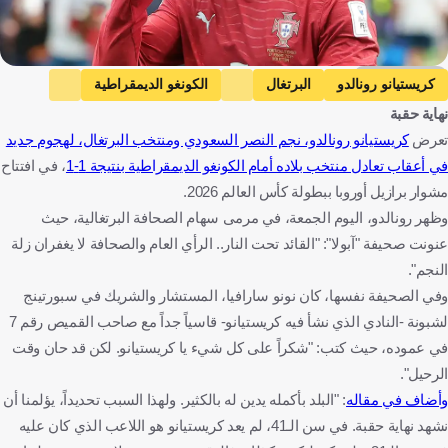
Getty Images
كريستيانو رونالدو
البرتغال
الكونغو الديمقراطية
نهاية حقبة
كأس العالم
البرتغال
الكونغو - كينشاسا
كرة قدم
تعرض
كريستيانو رونالدو، نجم النصر السعودي ومنتخب البرتغال، لهجوم جديد
في أعقاب تعادل منتخب بلاده أمام الكونغو الديمقراطية بنتيجة 1-1
، في افتتاح
مشوار برازيل أوروبا ببطولة كأس العالم 2026.
وظهر رونالدو، اليوم الجمعة، في مرمى سهام الصحافة البرتغالية، حيث
عنونت صحيفة "آبولا": "القائد تحت النار.. الرأي العام والصحافة لا يغفران زلة
النجم".
وفي الصحيفة نفسها، كان نونو سارافيا، المستشار والشريك في سبورتينج
لشبونة -النادي الذي نشأ فيه كريستيانو- قاسياً جداً مع صاحب القميص رقم 7
في عموده، حيث كتب: "شكراً على كل شيء يا كريستيانو. لكن قد حان وقت
الرحيل".
وأضاف في مقاله
: "البلد بأكمله يدين له بالكثير. ولهذا السبب تحديداً، يؤلمنا أن
نشهد نهاية حقبة. في سن الـ41، لم يعد كريستيانو هو اللاعب الذي كان عليه