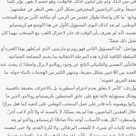
في سن الـ31. ولم يكن ليكون كذلك. فالوقت، وهو خصم لا يقهر، يؤثر علينا
جميعاً، وعلى الرياضيين المحترفين بشكل أكبر، بغض النظر عن عظمتهم".
وتابع: "ما كان واضحًا طوال عقدين من الزمن، أي مكانته كأبرز مرجع للمنتخب
الوطني، لم يعد كذلك اليوم. المسؤول الأول عن هذا الوضع هو كريستيانو
نفسه، لأنه لم يعترف بأن الوقت قد حان لاعتزال اللعب مع المنتخب مهما كان
تقبل ذلك صعبًا".
وواصل: "أما المسؤول الثاني فهو روبرتو مارتينيز، الذي لم يُظهر يومًا القدرة أو
السلطة الكافية لإدارة هذه المرحلة الانتقالية بما يخدم المصلحة الجماعية.
فالتأثير النفسي والتكتيكي الناتج عن وجود رونالدو لا يزال واضحًا؛ إذ يبحث عنه
العديد من اللاعبين بشكل مفرط، وتنتهي الكثير من الهجمات بالبناء حوله، ما
يفقد الفريق عفويته".
وأردف: "الأمر لا يتعلق بعدم احترام أسطورة، بل بالاعتراف بحقيقة تنافسية.
وهناك مسؤولية ثالثة تقع على عاتق المحيطين بكريستيانو رونالدو، الذين ما
زالوا يوهمونه بأنه قادر على حمل المنتخب الوطني على كتفيه كما فعل مرارًا
خلال العقدين الماضيين. هذا لم يعد ممكنًا، لا بالنسبة له ولا لأي لاعب آخر".
واستطرد: "لكل هذه الأسباب، أوجه نداءً صادقًا: كريستيانو رونالدو لم يعد
بحاجة لإثبات أي شيء، لا للشعب البرتغالي، ولا لكرة القدم، ولا حتى لنفسه.
مكانته التاريخية مضمونة إلى الأبد. لقد حان الوقت للرحيل بالعظمة نفسها