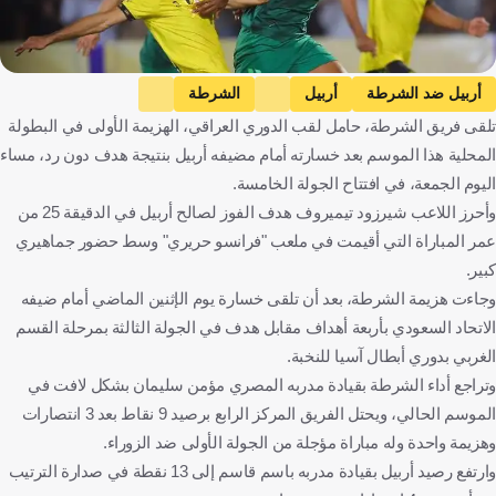
أربيل ضد الشرطة
أربيل
الشرطة
تلقى فريق الشرطة، حامل لقب الدوري العراقي، الهزيمة الأولى في البطولة
دوري نجوم العراق
العراق
كرة قدم
المحلية هذا الموسم بعد خسارته أمام مضيفه أربيل بنتيجة هدف دون رد، مساء
اليوم الجمعة، في افتتاح الجولة الخامسة.
وأحرز اللاعب شيرزود تيميروف هدف الفوز لصالح أربيل في الدقيقة 25 من
عمر المباراة التي أقيمت في ملعب "فرانسو حريري" وسط حضور جماهيري
كبير.
وجاءت هزيمة الشرطة، بعد أن تلقى خسارة يوم الإثنين الماضي أمام ضيفه
الاتحاد السعودي بأربعة أهداف مقابل هدف في الجولة الثالثة بمرحلة القسم
الغربي بدوري أبطال آسيا للنخبة.
وتراجع أداء الشرطة بقيادة مدربه المصري مؤمن سليمان بشكل لافت في
الموسم الحالي، ويحتل الفريق المركز الرابع برصيد 9 نقاط بعد 3 انتصارات
وهزيمة واحدة وله مباراة مؤجلة من الجولة الأولى ضد الزوراء.
وارتفع رصيد أربيل بقيادة مدربه باسم قاسم إلى 13 نقطة في صدارة الترتيب