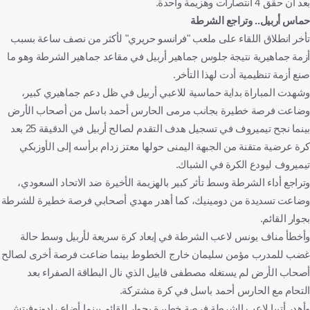
بعد أن حقق 4 انتصارات وهزيمة واحدة.
حماس أربيل.. وتراجع الشرطة
تأخر انطلاق اللقاء على ملعب "فرانسو حريري" لأكثر من نصف ساعة بسبب
أزمة جماهيرية نتيجة جلوس جماهير أربيل في مقاعد جماهير الشرطة وهو ما
صنع أزمة تنظيمية أدت لهذا التأخر.
وشهدت المباراة بداية حماسية للاعبي أربيل في ظل دعم جماهيري كبير،
وضاعت فرصة خطيرة بجانب مرمى الحارس أحمد باسل من أصحاب الأرض
بينما نجح تيميروف في تسجيل هدف التقدم لصالح أربيل في الدقيقة 25 بعد
كرة عرضية متقنة من الجبهة اليمنى حولها معتز زدام برأسه إلى الأوزبكي
تيميروف ليودع الكرة في الشباك.
وتراجع أداء الشرطة وسط تأثر كبير بالهزيمة الأخيرة ضد الاتحاد السعودي،
وضاعت تسديدة من دومينيك، كما أهدر مهدي أصحابي فرصة خطيرة للشرطة
بجوار القائم.
وأخطأ مناف يونس لاعب الشرطة في إبعاد كرة سريعة لأربيل وسط حالة
غضب للمدرب مؤمن سليمان خارج الخطوط بينما ضاعت فرصة أخرى لصالح
أصحاب الأرض لم يستغله مصطفى قابيل الذي نال البطاقة الصفراء بعد
التحام مع الحارس أحمد باسل في كرة مشتركة.
وأهدر أتيبا لاعب الشرطة فرصة خطيرة بجوار القائم بينما أضاع رادونوفيتش