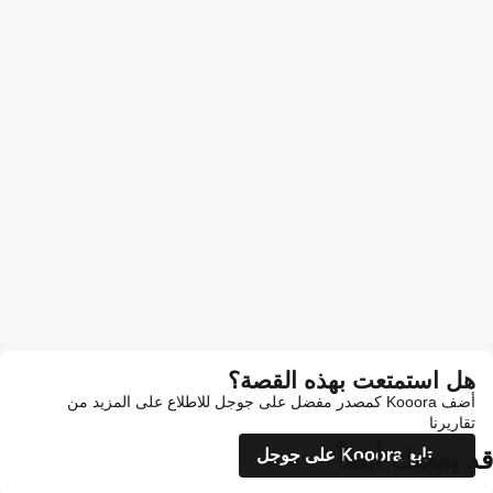
هل استمتعت بهذه القصة؟
أضف Kooora كمصدر مفضل على جوجل للاطلاع على المزيد من
تقاريرنا
قد يعجبك أيضاً
تابع Kooora على جوجل