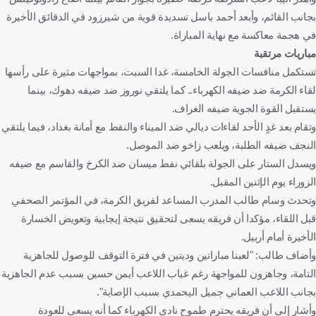
بجانب القائم، وأبعد أحمد باسل تسديدة قوية من شيرزود في الدقائق الأخيرة
في هجمة معاكسة مع نهاية المباراة.
مباريات مرتقبة
تستكمل منافسات الجولة الخامسة، غدا السبت، بمواجهات مثيرة على رأسها
لقاء الكرمة ضد ضيفه الكهرباء.. كما يلتقي نوروز ضد ضيفه دهوك، بينما
يستقبل القوة الجوية ضيفه الغراف.
وتقام بعد غدٍ الأحد لقاءات ديالي ضد الميناء والنفط مع أمانة بغداد، فيما يلتقي
النجف ضيفه الطلبة، ويلعب زاخو ضد الموصل.
ويسدل الستار على الجولة بلقائي نفط ميسان ضد الكرخ والقاسم مع ضيفه
الزوراء يوم الإثنين المقبل.
وتحدث وسام طالب المدرب المساعد لفريق الكرمة، في المؤتمر الصحفي
قبل اللقاء، مؤكدا أن فريقه يسعى لتحقيق نتيجة إيجابية وتعويض الخسارة
الأخيرة أمام أربيل.
وأضاف طالب: "لعبنا مباراتين وديتين في فترة التوقف للوصول للجاهزية
التامة، وجاهزون للمواجهة رغم غياب اللاعب أيمن حسين بسبب عدم الجاهزية
بجانب اللاعب العماني جميل اليحمدي بسبب الإصابة".
وأشار إلى أن فريقه يحترم طموح نادي الكهرباء كما أنه يسعى للعودة