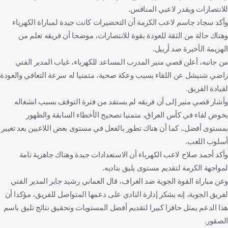
للانتصارات ويقدر لاعبي المنافس.
وأكد سجاد جاسم لاعب الكرمة أن التحضيرات كانت جيدة لمباراة الكهرباء
وهناك حالة من الثقة للعودة بقوة للانتصارات، موضحا أن فريقه تعلم من
الهزيمة الأخيرة ضد أربيل.
من جانبه، أعلن قصي منير المدرب المساعد للكهرباء، غياب المدير الفني
راضي شنيشل عن اللقاء بسبب وعكة صحية، متمنيا له سرعة التعافي والعودة
لقيادة الفريق.
وأشار قصي منير إلى أن فريقه لم يستفد من فترة التوقف بسبب انشغاله
بخوض لقاء في كأس العراق، متمنيا تصحيح الأخطاء السابقة والظهور
بمستوى أفضل.. كما أن هناك تطور بالفعل في مستوى بعض اللاعبين بعد تغيير
أسلوب اللعب.
وأكد أحمد صلاح لاعب الكهرباء أن الاستعدادات جيدة وهناك جاهزية تامة
لمواجهة الكرمة لتقديم مستوى يليق بناديه.
وعن مباراة القوة الجوية ضد الغراف، قال العماني رشيد جابر المدير الفني
لفريق الجوية، إنه يشكر إدارة النادي على دعمها المتواصل للفريق، مؤكدا أن
هذا الدعم يمثل حافزا كبيرا لتقديم أفضل المستويات وتحقيق نتائج تليق باسم
الصقور.