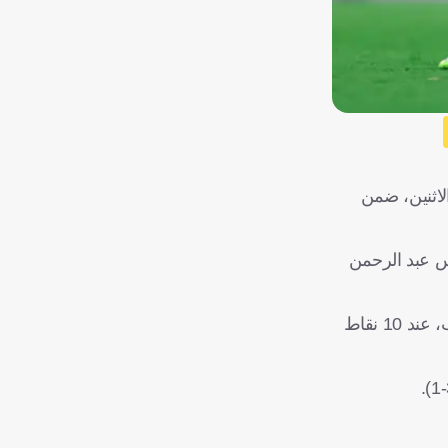
ال آسيا للنخبة، هذا الموسم، على يد ضيفه الشارقة الإماراتي (1-0) اليوم الاثنين، ضمن
لموفق للحارس عبد الرحمن
ورفع الشارقة رصيده بهذا الفوز إلى 7 نقاط، في المركز السابع بجدول ترتيب البطولة القارية، بينما توقف رصيد الأهلي، حامل اللقب، عند 10 نقاط