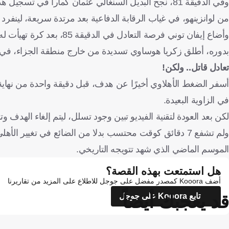
من لوانزينهو، في غياب الرقابة الدفاعية بعد مرتدة سريعة، لين
وأضاع إيفان توني فرصة التعادل في الدقيقة 85، بعد كرة تهيأت له من فراس البريكان، حيث سدد بطريقة غريبة.
بدوره، أطلق زكريا هوساوي تسديدة من خارج منطقة الجزاء، في الدقيقة 88، لكنها مرت عالية وبعيد
تعادل قاتل.. ولكن!
أسفر الضغط الأهلاوي أخيرًا عن هدف، قبل دقيقة واحدة من نهاية ا
في الزاوية البعيدة.
لكن بعد العودة لتقنية الفيديو تبين وجود تسلل، ليتم إلغاء الهدف وتظل النتيجة على
ولم تشفع 7 دقائق كوقت محتسب بدلا من الضائع في تغيير ا
الموسم الماضي الذي شهد تتويجه التاريخي.
هل استمتعت بهذه القصة؟
أضف Kooora كمصدر مفضل على جوجل للاطلاع على المزيد من تقاريرنا
قد يعجبك أيضاً
تابع Kooora على جوجل