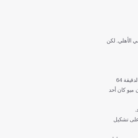
بي الأهلي. لكن
وفي ظل تعثر الحلول الهجومية للأهلي، وبطء إيقاع اللعب في الثلث الأخير، اضطر يايسله لإجراء تبديلات في صفوف الفريق. وفي الدقيقة 64
ميو كان أحد
.
 على تشكيل