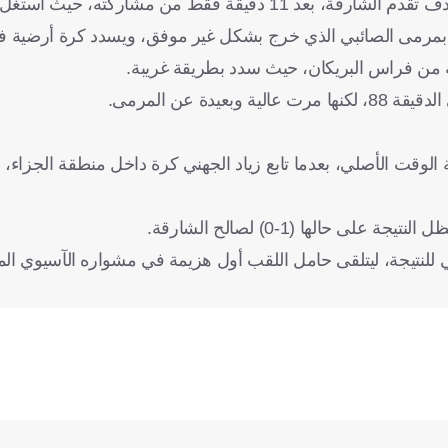
وفي الدقيقة 81، نجح البديل السنغالي عثمان كمارا في تسجيل هدف تقدم الشارقة، بعد 11 دقيقة فقط م
فرد بمرمى الصائبي الذي خرج بشكل غير موفق، ويسدد كرة أرضية ف
ة عن المرمى.
لوقت الأصلي، بعدما تابع زياد الجهني كرة داخل منطقة الجزاء، ب
 حالها (1-0) لصالح الشارقة.
لأهلي للنتيجة، ليتلقى حامل اللقب أول هزيمة في مشواره الآسيوي الم