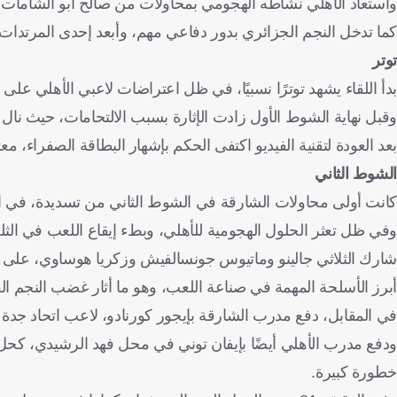
واستعاد الأهلي نشاطه الهجومي بمحاولات من صالح أبو الشامات
كما تدخل النجم الجزائري بدور دفاعي مهم، وأبعد إحدى المرتدات ا
توتر
بدأ اللقاء يشهد توترًا نسبيًا، في ظل اعتراضات لاعبي الأهلي على 
وقبل نهاية الشوط الأول زادت الإثارة بسبب الالتحامات، حيث نال ا
بعد العودة لتقنية الفيديو اكتفى الحكم بإشهار البطاقة الصفراء، مع
الشوط الثاني
كانت أولى محاولات الشارقة في الشوط الثاني من تسديدة، في الدقيقة 46، لكنها مرت بجوار القائم الأ
شارك الثلاثي جالينو وماتيوس جونسالفيش وزكريا هوساوي، على
أبرز الأسلحة المهمة في صناعة اللعب، وهو ما أثار غضب النجم ال
في المقابل، دفع مدرب الشارقة بإيجور كورنادو، لاعب اتحاد جدة ال
ودفع مدرب الأهلي أيضًا بإيفان توني في محل فهد الرشيدي، كحل ه
خطورة كبيرة.