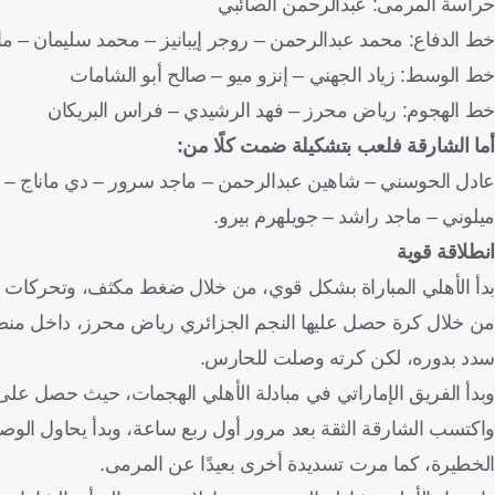
حراسة المرمى: عبدالرحمن الصائبي
خط الدفاع: محمد عبدالرحمن – روجر إيبانيز – محمد سليمان – م
خط الوسط: زياد الجهني – إنزو ميو – صالح أبو الشامات
خط الهجوم: رياض محرز – فهد الرشيدي – فراس البريكان
أما الشارقة فلعب بتشكيلة ضمت كلًا من:
عادل الحوسني – شاهين عبدالرحمن – ماجد سرور – دي ماناج – م
ميلوني – ماجد راشد – جويلهرم بيرو.
انطلاقة قوية
من خلال كرة حصل عليها النجم الجزائري رياض محرز، داخل منطق
سدد بدوره، لكن كرته وصلت للحارس.
وبدأ الفريق الإماراتي في مبادلة الأهلي الهجمات، حيث حصل على فرصة في الدقيقة 18 من كرة
واكتسب الشارقة الثقة بعد مرور أول ربع ساعة، وبدأ يحاول الو
الخطيرة، كما مرت تسديدة أخرى بعيدًا عن المرمى.