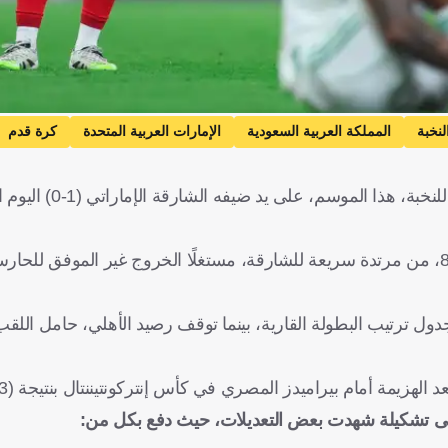
لنخبة
المملكة العربية السعودية
الإمارات العربية المتحدة
كرة قدم
تلقى الأهلي السعودي أول هزيمة في مشواره بدوري أبط
وسجل السنغالي عثمان كامارا هدف المباراة الوحيد في الدقيقة 81، من مرتدة سريعة للشارقة، مستغلًا الخروج غير ا
لهزيمة أمام بيراميدز المصري في كأس إنتركونتيننتال بنتيجة (3-1).
 على تشكيلة شهدت بعض التعديلات، حيث دفع بكل من: