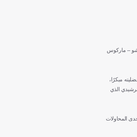
تشو – ماركوس
 الدقيقة 11 كاد الراقي أن يترجم أفضليته مبكرًا،
لرشيدي الذي
حدى المحاولات