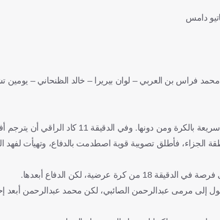
اتيو دامس
حمد فراس بن العربي – لوان بيريرا – خالد الظنحاني – يومين 
بدأ الأهلي المباراة بشكل قوي، من خلال ضغط مكثف، وتحركات سريعة بالكرة ومن دونها. وفي
ة الجزاء، فأطلق تصويبة قوية اصطدمت بالدفاع، وتهيأت لفهد ا
 عرضية، لكن الدفاع أبعدها.
صول إلى مرمى عبدالرحمن الصائبي، لكن محمد عبدالرحمن أبعد إ