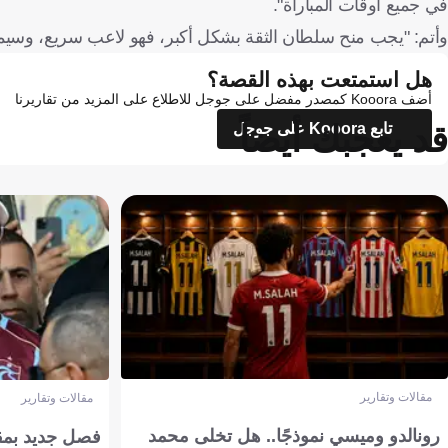
في جميع أوقات المباراة".
وأتم: "يجب منح سلطان الثقة بشكل أكبر، فهو لاعب سريع، وسيمنح
هل استمتعت بهذه القصة؟
أضف Kooora كمصدر مفضل على جوجل للاطلاع على المزيد من تقاريرنا
قد يعجبك أيضاً
تابع Kooora على جوجل
مقالات وتقارير
مقالات وتقارير
رونالدو وميسي نموذجًا.. هل تخلى محمد
فصل جديد بمقاي