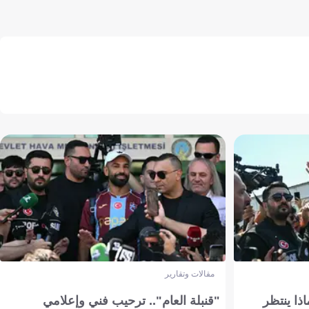
مقالات وتقارير
ذا ينتظر
"قنبلة العام".. ترحيب فني وإعلامي