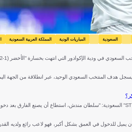
السعودية
المباريات الودية
المملكة العربية السعودية
ا
 المباراة، واستطاع أن يسجل هدف المنتخب السعودي الوحيد، عبر انطلاقة من الجهة 
كر؟
وعن هذا التألق، قال محمد السهلاوي في تصريحات عبر شبكة "STC" السعودية: "سلطان مندش، استطاع أن يصنع ال
يميل للدخول في العمق بشكل أكبر، فهو لاعب رائع ولديه القد