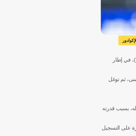
لإكوادور
خطف سلطان مندش، جناح الهلال، الأنظار خلال ظهوره مع المنتخب السعودي في ودية الإكوادور التي انتهت بخسارة "الأخضر (1-2)، في إطار
اليمنى، ثم توغل
فارق بعد دخوله، بسبب قدرته
رة على التسجيل