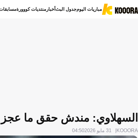
مباريات اليوم
جدول البث
أخبار
منتديات كووورة
مسابقات
السهلاوي: مندش حقق ما عجز 
KOOORA
31 مايو 2026
04:50