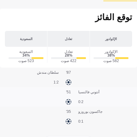
توقع الفائز
الإكوادور
تعادل
السعودية
الإكوادور
تعادل
السعودية
34‎%‎
28‎%‎
38‎%‎
582 صوت
422 صوت
523 صوت
87'
سلطان مندش
2:1
أنتوني فالنسيا
51'
2:0
جاكسون بوروزو
35'
1:0