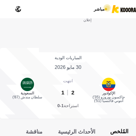
مباشر
إعلان
المباريات الودية
30 مايو 2026
انتهت
1
2
الإكوادور
السعودية
جاكسون بوروزو (35')
سلطان مندش (87')
أنتوني فالنسيا (51')
استراحة
1-0
المُلخص
الأحداث الرئيسية
مناقشة