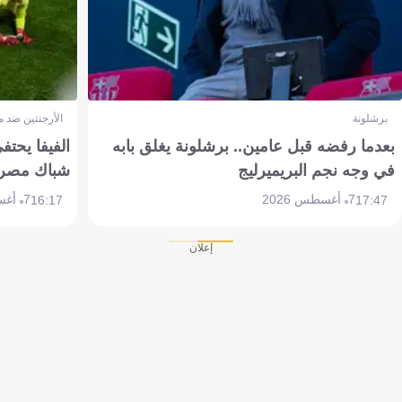
برشلونة
الأرجنتين ضد 
بعدما رفضه قبل عامين.. برشلونة يغلق بابه
الفيفا يحتفي
في وجه نجم البريميرليج
شباك مصر
7 أغسطس 2026
7 أغسطس 2026
16:17
17:47
إعلان