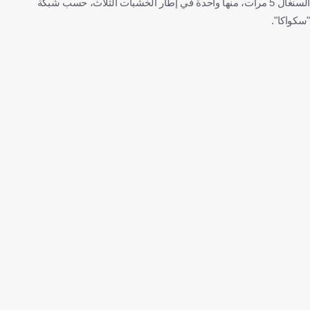
السنغال 5 مرات، منها واحدة في إطار الخشبات الثلاث، حسب شبكة
"سكواكا".