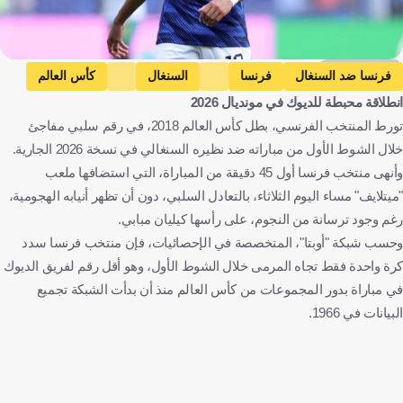
Getty Images
فرنسا ضد السنغال
فرنسا
السنغال
كأس العالم
انطلاقة محبطة للديوك في مونديال 2026
كيليان مبابي
فرنسا
السنغال
الولايات المتحدة
كرة قدم
تورط المنتخب الفرنسي، بطل كأس العالم 2018، في رقم سلبي مفاجئ
خلال الشوط الأول من مباراته ضد نظيره السنغالي في نسخة 2026 الجارية.
وأنهى منتخب فرنسا أول 45 دقيقة من المباراة، التي استضافها ملعب
"ميتلايف" مساء اليوم الثلاثاء، بالتعادل السلبي، دون أن تظهر أنيابه الهجومية،
رغم وجود ترسانة من النجوم، على رأسها كيليان مبابي.
وحسب شبكة "أوبتا"، المتخصصة في الإحصائيات، فإن منتخب فرنسا سدد
كرة واحدة فقط تجاه المرمى خلال الشوط الأول، وهو أقل رقم لفريق الديوك
في مباراة بدور المجموعات من كأس العالم منذ أن بدأت الشبكة تجميع
البيانات في 1966.