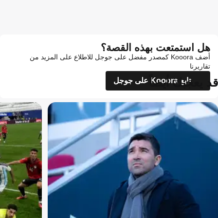
هل استمتعت بهذه القصة؟
أضف Kooora كمصدر مفضل على جوجل للاطلاع على المزيد من
تقاريرنا
قد يعجبك أيضاً
تابع Kooora على جوجل