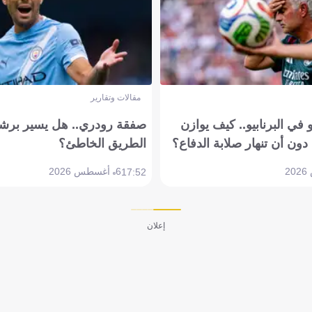
مقالات وتقارير
في البرنابيو.. كيف يوازن
صفقة رودري.. هل يسير برشل
دون أن تنهار صلابة الدفاع؟
الطريق الخاطئ؟
6 أغسطس 2026
17:52
إعلان