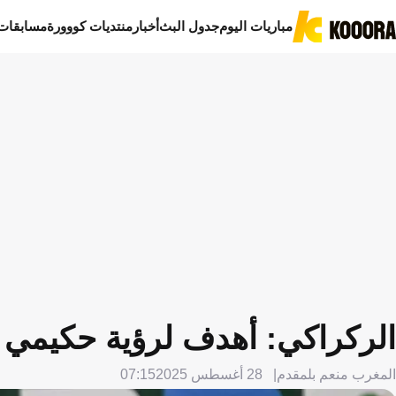
مباريات اليوم
جدول البث
أخبار
منتديات كووورة
مسابقات
الركراكي: أهدف لرؤية حكيمي 
المغرب منعم بلمقدم
28 أغسطس 2025
07:15