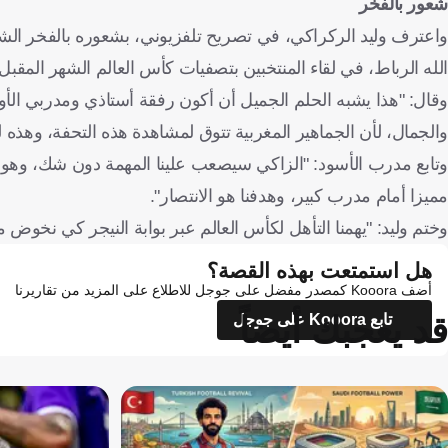
شعور بالفخر
واعترف وليد الركراكي، في تصريح تلفزيوني، بشعوره بالفخر الشدي
الله الرباط، في لقاء المنتخبين بتصفيات كأس العالم الشهر المقبل.
وقال: "هذا يشبه الحلم الجميل أن أكون رفقة أستاذي ومدربي الأو
والجمال، لأن الجماهير المغربية تتوق لمشاهدة هذه التحفة، وهذه
وتابع مدرب الأسود: "الزاكي سيصعب علينا المهمة دون شك، وهو م
مميزا أمام مدرب كبير، وهدفنا هو الانتصار".
وختم وليد: "يهمنا التأهل لكأس العالم عبر بوابة النيجر كي نخوض مب
هل استمتعت بهذه القصة؟
أضف Kooora كمصدر مفضل على جوجل للاطلاع على المزيد من تقاريرنا
قد يعجبك أيضاً
تابع Kooora على جوجل