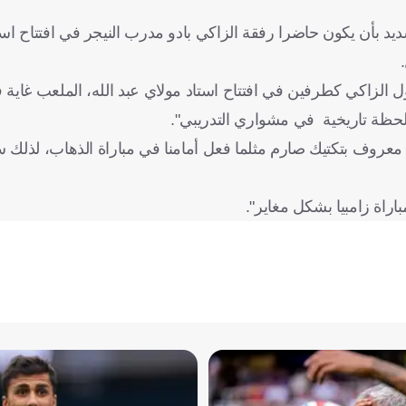
د بأن يكون حاضرا رفقة الزاكي بادو مدرب النيجر في افتتاح است
ل الزاكي كطرفين في افتتاح استاد مولاي عبد الله، الملعب غاية 
 لحظة تاريخية في مشواري التدريبي".
عروف بتكتيك صارم مثلما فعل أمامنا في مباراة الذهاب، لذلك سي
اراة زامبيا بشكل مغاير".