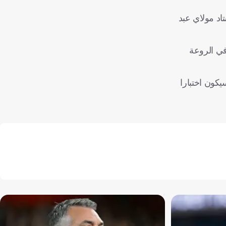
اد مولاي عبد
في الروعة
كون اختبارا