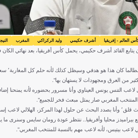
س العالم - إفريقيا
أشرف حكيمي
وليد الركراكي
المغرب
النيج
 يتابع القائد أشرف حكيمي، يحمل كأس أفريقيا، بعد نهائي الكان 
وقال وليد في المؤتمر الصحفي الذي
كثير من العرق ومجهودات لا يستهان بها".
 المنتخب المغربي صار يمثل مبعث فخر للجميع".
وحول دفاع المنتخب المغربي قال الركراكي: "الدفاع يمثل لي مبعث قلق٬ وأنا بصدد البحث عن حلول لهذا المركز، الهل
لي لاعب بيتيس، لأنه لاعب مهم بالنسبة للمنتخب المغربي".