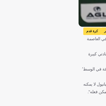
ر
كرة قدم
في العاصمة
 عقده لإعلان قائمة الأسود: "لطالما كان هذا هو هدفي وسيظل كذلك لأنه حلم كل المغاربة٬ سعادتي كبيرة
وعن اختياره العيناوي والكرواني لأول مرة، علق: "العيناوي هو نجل لاعب التنس يونس العيناوي وأنا مسرور بحضوره لأنه يمنحنا إضافة في الوسط٬
الي لاعب إسبانيول لا يمكنه