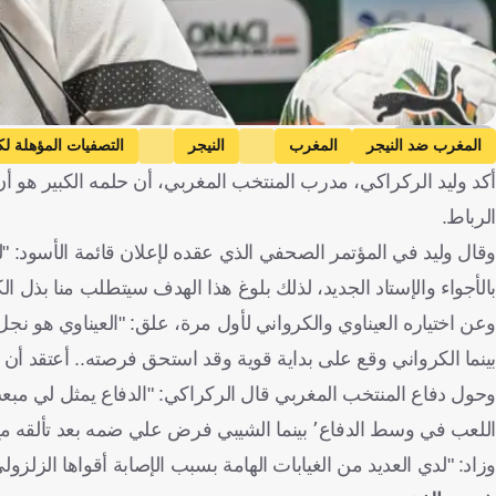
Getty Images
المغرب ضد النيجر
المغرب
النيجر
التصفيات المؤهلة لكأ
أكد وليد الركراكي، مدرب المنتخب المغربي، أن حلمه الكبير هو أن
الرباط.
بالأجواء والإستاد الجديد، لذلك بلوغ هذا الهدف سيتطلب منا بذل ال
بينما الكرواني وقع على بداية قوية وقد استحق فرصته.. أعتقد أن
اللعب في وسط الدفاع٬ بينما الشيبي فرض علي ضمه بعد تألقه مع بيراميدز محليا وأفريقيا.. ننتظر عودة رومان سايس وسنرى ما يمكن فعله".
وزاد: "لدي العديد من الغيابات الهامة بسبب الإصابة أقواها الزلزو