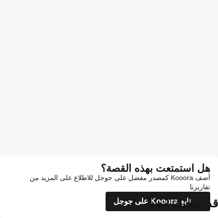
هل استمتعت بهذه القصة؟
أضف Kooora كمصدر مفضل على جوجل للاطلاع على المزيد من
تقاريرنا
قد يعجبك أيضاً
تابع Kooora على جوجل