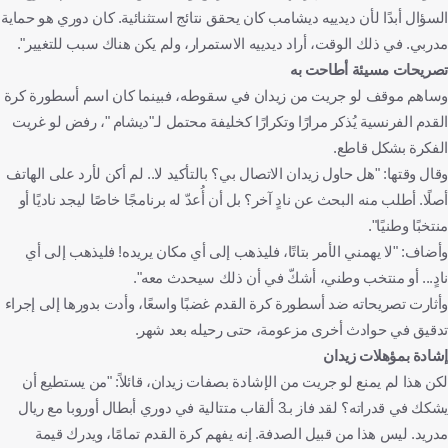
السؤال أبدًا لأن ديدييه ديشامب كان يحقق نتائج استثنائية. كان دوري هو حماية
مدربي. في ذلك الوقت، أراد ديدييه الاستمرار، ولم يكن هناك سبب للتغيير".
تصريحات مسيئة أطاحت به
وساهم موقف لو جريت من زيدان في سقوطه، فبينما كان اسم أسطورة كرة
القدم الفرنسية يُذكر مرارًا وتكرارًا كخليفة محتمل لـ"ديشام "، رفض لو غريت
الفكرة بشكل قاطع.
وقال وقتها: "هل حاول زيدان الاتصال بي؟ بالتأكيد لا.. لم أكن لأرد على الهاتف
أصلًا. أطلب منه البحث عن نادٍ آخر؟ بل أن أُعدّ له برنامجًا خاصًا ليجد ناديًا أو
منتخبًا وطنيًا".
وأضاف: "لا يهمني الأمر بتاتًا، فليذهب إلى أي مكان يريده! فليذهب إلى أي
نادٍ... أو منتخب وطني، أشكّ في أن ذلك سيحدث معه".
وأثارت تصريحاته ضد أسطورة كرة القدم غضبًا واسعًا، وأدت بدورها إلى إجراء
تدقيق في حوادث أخرى مزعومة، حتى رحيله بعد شهر.
إشادة بمؤهلات زيدان
لكن هذا لم يمنع لو جريت من الإشادة بصفات زيدان، قائلاً: "من يستطيع أن
يشكك في قدراته؟ لقد فاز بـ3 ألقاب متتالية في دوري أبطال أوروبا مع ريال
مدريد. ليس هذا من قبيل الصدفة. إنه يفهم كرة القدم تمامًا، ويدرك قيمة