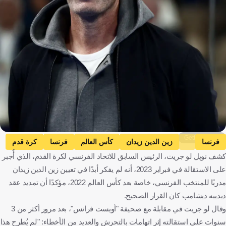
Getty Images
فرنسا
زين الدين زيدان
كأس العالم
فرنسا
كرة قدم
كشف نويل لو جريت، الرئيس السابق للاتحاد الفرنسي لكرة القدم، الذي أُجبر
على الاستقالة في فبراير 2023، أنه لم يفكر أبدًا في تعيين زين الدين زيدان
مدربًا للمنتخب الفرنسي، خاصة بعد كأس العالم 2022، مؤكدًا أن تمديد عقد
ديدييه ديشامب كان القرار الصحيح.
وقال لو جريت في مقابلة مع صحيفة "أويست فرانس"، بعد مرور أكثر من 3
سنوات على استقالته إثر اتهامات بالتحرش والعديد من الأخطاء: "لم يُطرح هذا