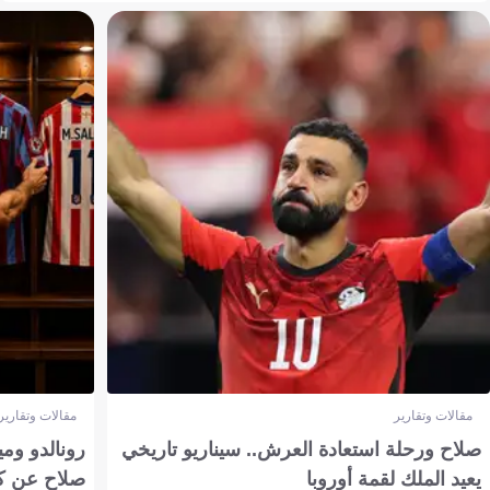
مقالات وتقارير
مقالات وتقارير
صلاح ورحلة استعادة العرش.. سيناريو تاريخي
رونالدو وم
يعيد الملك لقمة أوروبا
صلاح عن ك